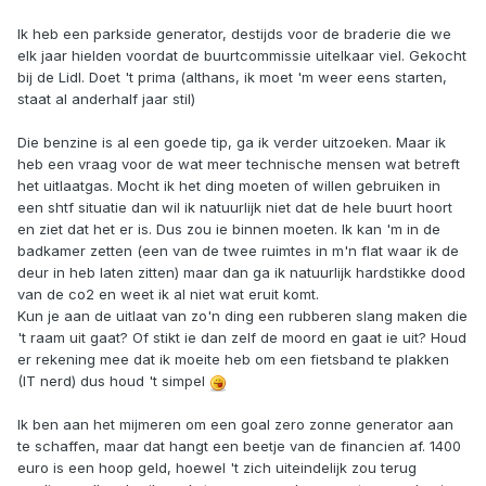
Ik heb een parkside generator, destijds voor de braderie die we
elk jaar hielden voordat de buurtcommissie uitelkaar viel. Gekocht
bij de Lidl. Doet 't prima (althans, ik moet 'm weer eens starten,
staat al anderhalf jaar stil)
Die benzine is al een goede tip, ga ik verder uitzoeken. Maar ik
heb een vraag voor de wat meer technische mensen wat betreft
het uitlaatgas. Mocht ik het ding moeten of willen gebruiken in
een shtf situatie dan wil ik natuurlijk niet dat de hele buurt hoort
en ziet dat het er is. Dus zou ie binnen moeten. Ik kan 'm in de
badkamer zetten (een van de twee ruimtes in m'n flat waar ik de
deur in heb laten zitten) maar dan ga ik natuurlijk hardstikke dood
van de co2 en weet ik al niet wat eruit komt.
Kun je aan de uitlaat van zo'n ding een rubberen slang maken die
't raam uit gaat? Of stikt ie dan zelf de moord en gaat ie uit? Houd
er rekening mee dat ik moeite heb om een fietsband te plakken
(IT nerd) dus houd 't simpel
Ik ben aan het mijmeren om een goal zero zonne generator aan
te schaffen, maar dat hangt een beetje van de financien af. 1400
euro is een hoop geld, hoewel 't zich uiteindelijk zou terug