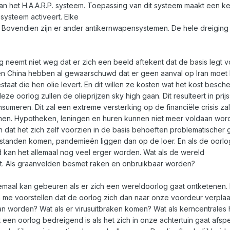
an het H.A.A.R.P. systeem. Toepassing van dit systeem maakt een 
systeem activeert. Elke
t. Bovendien zijn er ander antikernwapensystemen. De hele dreiging 
g neemt niet weg dat er zich een beeld aftekent dat de basis legt 
en China hebben al gewaarschuwd dat er geen aanval op Iran moet 
staat die hen olie levert. En dit willen ze kosten wat het kost besch
deze oorlog zullen de olieprijzen sky high gaan. Dit resulteert in prijs
nsumeren. Dit zal een extreme versterking op de financiële crisis za
en. Hypotheken, leningen en huren kunnen niet meer voldaan wor
at het zich zelf voorzien in de basis behoeften problematischer 
pstanden komen, pandemieën liggen dan op de loer. En als de oorlog
kan het allemaal nog veel erger worden. Wat als de wereld
t. Als graanvelden besmet raken en onbruikbaar worden?
allemaal kan gebeuren als er zich een wereldoorlog gaat ontketenen.
 me voorstellen dat de oorlog zich dan naar onze voordeur verplaat
n worden? Wat als er virusuitbraken komen? Wat als kerncentrales 
dat een oorlog bedreigend is als het zich in onze achtertuin gaat afs