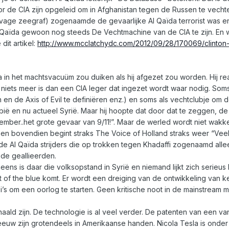
or de CIA zijn opgeleid om in Afghanistan tegen de Russen te vecht
 vage zeegraf) zogenaamde de gevaarlijke Al Qaïda terrorist was e
Al Qaïda gewoon nog steeds De Vechtmachine van de CIA te zijn. E
dit artikel:
http://www.mcclatchydc.com/2012/09/28/170069/clinton-
 in het machtsvacuüm zou duiken als hij afgezet zou worden. Hij re
 niets meer is dan een CIA leger dat ingezet wordt waar nodig. Soms
en en de Axis of Evil te definiëren enz.) en soms als vechtclubje om 
ybië en nu actueel Syrië. Maar hij hoopte dat door dat te zeggen, d
mber..het grote gevaar van 9/11!”. Maar de werled wordt niet wakke
t en bovendien begint straks The Voice of Holland straks weer “Vee
n de Al Qaïda strijders die op trokken tegen Khadaffi zogenaamd alle
de geallieerden.
neens is daar die volksopstand in Syrië en niemand lijkt zich serieus k
t of the blue komt. Er wordt een dreiging van de ontwikkeling van
bi’s om een oorlog te starten. Geen kritische noot in de mainstream m
ald zijn. De technologie is al veel verder. De patenten van een va
 eeuw zijn grotendeels in Amerikaanse handen. Nicola Tesla is onde