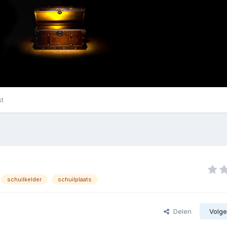
st
schuilkelder
schuilplaats
Delen
Volge