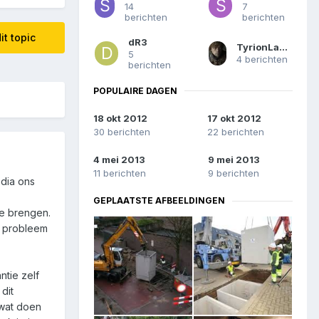
14
7
berichten
berichten
it topic
dR3
TyrionLannister
5
4 berichten
berichten
POPULAIRE DAGEN
18 okt 2012
17 okt 2012
30 berichten
22 berichten
4 mei 2013
9 mei 2013
11 berichten
9 berichten
edia ons
GEPLAATSTE AFBEELDINGEN
ee brengen.
et probleem
ntie zelf
dit
 wat doen