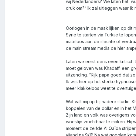
wij Nederlanders? We laten het, w
druk om?” Ik zal uitleggen waar ik
Oorlogen in de maak lijken op dit 
Syrië te starten via Turkije te lopen
mateloos aan de slechte of verdraa
de main stream media de hier ampe
Laten we eerst eens even kritisch 
moet geloven was Khadaffi een groot
uitzending. “Kijk papa goed dat z
Ik wijs hier op het sterke hypnot
meer klakkeloos weet te overtuig
Wat valt mij op bij nadere studie:
koppelen van de dollar en in het 
Zijn land en volk was overigens vo
woestijn vruchtbaar te maken. Hij wa
moment de zelfde Al Qaïda strijder
vijand na 9/11! Na wat googlen kom 