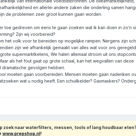
nkelijk van internationale voedselbronnen. De olieafhankelijkheid,
eafhankelijkheid en allerlei andere zaken die onderling samen han
rmijn de problemen zeer groot kunnen gaan worden.
 toe gedreven om eens te gaan zoeken wat ik kan doen in zo’n sit
rming? Zijn wij voorbereid?
s om het volk voor te bereiden op mogelijke rampen. Nergens zijn sch
ndien zijn we afhankelijk gemaakt van alles wat voor ons geregeld
grote supermarktketens, We halen allemaal stroom uit ons stopconta
. Maar als het fout gaat op grote schaal, kan het wegvallen van deze
l dramatische gevolgen hebben.
voor moeten gaan voorbereiden. Mensen moeten gaan nadenken o
uitzoeken wat u nodig heeft. Een schuilkelder? Gasmaskers? Onder
 zoek naar waterfilters, messen, tools of lang houdbaar eten
r
www.prepshop.nl
!