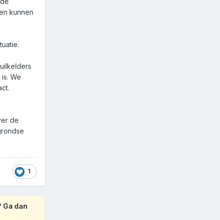
 de
gen kunnen
uatie.
uilkelders
 is. We
ct.
ver de
grondse
1
? Ga dan