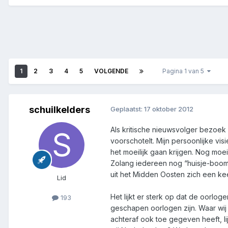
1
2
3
4
5
VOLGENDE
Pagina 1 van 5
schuilkelders
Geplaatst:
17 oktober 2012
Als kritische nieuwsvolger bezoek
voorschotelt. Mijn persoonlijke vi
het moeilijk gaan krijgen. Nog moe
Zolang iedereen nog “huisje-boompj
uit het Midden Oosten zich een ke
Lid
Het lijkt er sterk op dat de oorlog
193
geschapen oorlogen zijn. Waar wij i
achteraf ook toe gegeven heeft, li