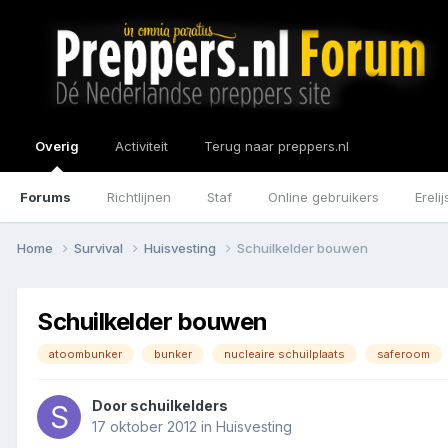
Overig
Activiteit
Terug naar preppers.nl
Forums
Richtlijnen
Staf
Online gebruikers
Erelij
Home
Survival
Huisvesting
Schuilkelder bouwen
Schuilkelder bouwen
atoombunker
bunker
nucleaire schuilplaats
saferoom
Door
schuilkelders
17 oktober 2012
in
Huisvesting