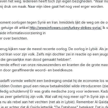
uiven het weg. Iedereen heeft toch zijn eigen bezigheden. “Waar ma
 mij druk om maak. Naar mijn idee gaat het nog veel erger worden.
moment oorlogen tegen Syrië en Iran. Inmiddels lijkt de weg om de o
 getuige dit artikel
http://www.infowars.com/turkey-strikes-syria/.
Ik s
ide informatievoorziening in
r over berichten.
terug kijken naar de meest recente oorlog. De oorlog in Lybië. Als j
 tiran voor zijn volk. Zelfs mijn dochter zei in reactie op een jeug
e die gevaarlijke man dood gemaakt hebben”.
iserende effect van onze nieuwszenders en kranten die de grote mas
en door geraffineerde woord- en beeldkeuze.
 Khadaffi vormde wellicht een bedreiging omdat hij de economie los w
Midden Oosten goud een nieuw betaalmiddel wilde introduceren (zie 
lledig schuldenvrij! Er was gratis medische zorg voor iedereen. Kada
s zeer geliefd bij zijn volk. Wat valt mij nog meer op? In Syrië zijn o
s nu als rebel aan het vechten (net als in Lybië). Remember Al Qaïda
je er achter dat Al Qaïda letterlijk "De Database" betekent. Dat is 