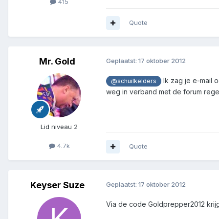
415
Quote
Mr. Gold
Geplaatst:
17 oktober 2012
Ik zag je e-mail 
@schuilkelders
weg in verband met de forum regel
Lid niveau 2
4.7k
Quote
Keyser Suze
Geplaatst:
17 oktober 2012
Via de code Goldprepper2012 krijg