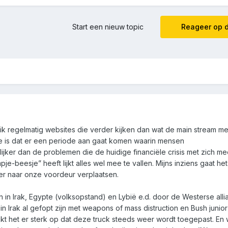
Start een nieuw topic
Reageer op d
 ik regelmatig websites die verder kijken dan wat de main stream m
sie is dat er een periode aan gaat komen waarin mensen
ilijker dan de problemen die de huidige financiële crisis met zich m
e-beesje” heeft lijkt alles wel mee te vallen. Mijns inziens gaat h
er naar onze voordeur verplaatsen.
en in Irak, Egypte (volksopstand) en Lybië e.d. door de Westerse allia
n Irak al gefopt zijn met weapons of mass distruction en Bush junior 
jkt het er sterk op dat deze truck steeds weer wordt toegepast. En