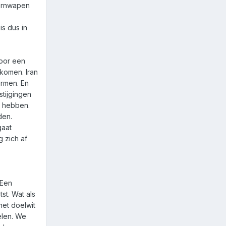
kernwapen
is dus in
voor een
komen. Iran
ermen. En
stijgingen
l hebben.
den.
gaat
 zich af
 Een
st. Wat als
het doelwit
pelen. We