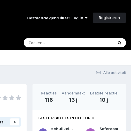
Registreren
Bestaande gebruiker? Log in
Alle activiteit
Reacties
Aangemaakt
Laatste reactie
116
13 j
10 j
BESTE REACTIES IN DIT TOPIC
rs
4
schuilkelders
Saferoom