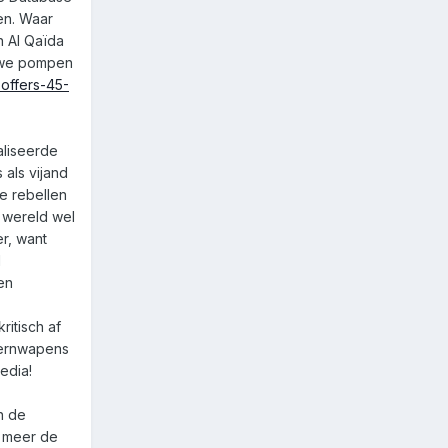
en. Waar
n Al Qaïda
n we pompen
offers-45-
aliseerde
 als vijand
de rebellen
e wereld wel
r, want
l
en
ritisch af
 kernwapens
edia!
n de
r meer de