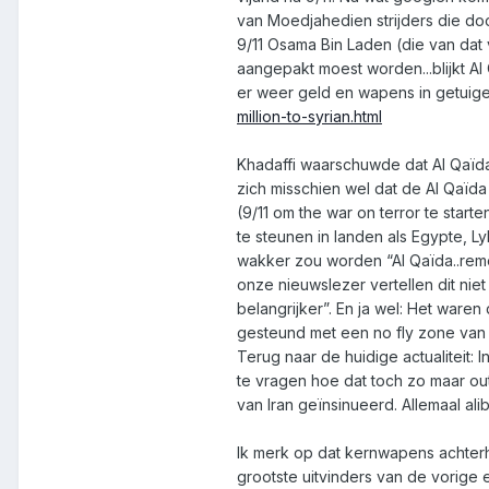
van Moedjahedien strijders die do
9/11 Osama Bin Laden (die van dat
aangepakt moest worden...blijkt 
er weer geld en wapens in getuige 
million-to-syrian.html
Khadaffi waarschuwde dat Al Qaïda
zich misschien wel dat de Al Qaïda
(9/11 om the war on terror te start
te steunen in landen als Egypte, L
wakker zou worden “Al Qaïda..reme
onze nieuwslezer vertellen dit nie
belangrijker”. En ja wel: Het ware
gesteund met een no fly zone van 
Terug naar de huidige actualiteit: I
te vragen hoe dat toch zo maar ou
van Iran geïnsinueerd. Allemaal ali
Ik merk op dat kernwapens achterha
grootste uitvinders van de vorige