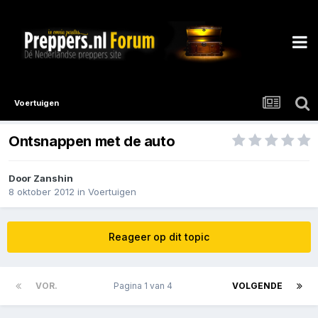
Voertuigen
Ontsnappen met de auto
Door
Zanshin
8 oktober 2012
in
Voertuigen
Reageer op dit topic
VOR.
Pagina 1 van 4
VOLGENDE