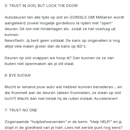
5: TRUST IN GOD, BUT LOCK THE DOOR!
Autodeuren ten alle tijde op slot en GORDELS OM! Militairen wordt
aangeleerd zoveel mogelijk gordelloos te rijden met "open"
deuren. Dit ivm met hinderlagen etc. zodat ze het voertuig uit
kunnen.
Newsflash: Jij bent geen soldaat. De kans op ongevallen is nog
altijd vele malen groter dan de kans op IED's.
Deuren op slot snappen we hoop ik? Dan kunnen ze ze van
buiten niet openmaken als je stil staat.
6: BYE SUCKA!
Mocht er iemand jouw auto wel hebben kunnen benaderen.....en
die frummelt aan de deuren (alleen frummelen, ze staan op slot
toch?) Wacht dan niet totdat hij de ruiten inslaat. Accelereren!
7: TRUST NO ONE:
Zogenaamde "hulpbehoevenden" in de berm. "Help HELP!" en jij
stopt in de goedheid van je hart. Lees het eerste punt nog eens?