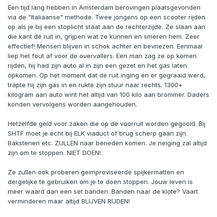
Een tijd lang hebben in Amsterdam berovingen plaatsgevonden
via de "Italiaanse" methode. Twee jongens op een scooter rijden
op als je bij een stoplicht staat aan de rechterzijde. Ze slaan aan
die kant de ruit in, grijpen wat ze kunnen en smeren hem. Zeer
effectief! Mensen blijven in schok achter en bevriezen. Eenmaal
liep het fout af voor de overvallers. Een man zag ze op komen
rijden, hij had zijn auto al in zijn een gezet en het gas laten
opkomen. Op het moment dat de ruit inging en er gegraaid werd,
trapte hij zijn gas in en rukte zijn stuur naar rechts. 1300+
kilogram aan auto wint het altijd van 100 kilo aan brommer. Daders
konden vervolgens worden aangehouden.
Hetzelfde geld voor zaken die op de voorruit worden gegooid. Bij
SHTF moet je echt bij ELK viaduct of brug scherp gaan zijn.
Bakstenen etc. ZULLEN naar beneden komen. Je neiging zal altijd
zijn om te stoppen. NIET DOEN!.
Ze zullen ook proberen geimproviseerde spijkermatten en
dergelijke te gebruiken om je te doen stoppen. Jouw leven is
meer waard dan een set banden. Banden naar de klote? Vaart
verminderen maar altijd BLIJVEN RIJDEN!