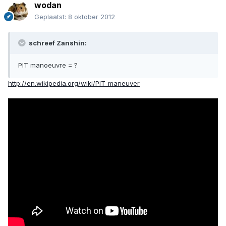
wodan
Geplaatst:
8 oktober 2012
schreef Zanshin:
PIT manoeuvre = ?
http://en.wikipedia.org/wiki/PIT_maneuver