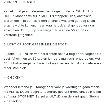
2: RIJD NIET TE SNEL!
Paniek doet je accelereren. De vorige tip stelde: "RIJ ALTIJD
DOOR". Maar soms zul je MOETEN stoppen! Files, obstakels,
dieren etc. Rijd dan altijd een snelheid wat snel genoeg is om
ergens vlot te komen, maar waar je ook snel genoeg van kan
afremmen. 100 p/u op snelwegen, tussen de 50 en 80 in
verstedelijkt gebied.
3: LICHT OP ROOD GASSEN MET DIE POOT!
Tijdens SHTF zullen verkeerslichten het evt nog doen. Negeer die
zooi. Afremmen tot 30 p/u en je hoofd manisch ronddraaien. Met
30 tot halverwege het kruispunt oprijden en dan vlot accelereren.
Maar stop niet!
4: CHICKEN!?
Wanneer iemand je uitdaagt door voor je voertuig te gaan staan.
RIJ ALTIJD DOOR. Begin te toeteren, gebruik grootlicht, sein jezelf
suf maar STOP NIET. Ze zullen ALTIJD aan de kant gaan. Stoppen
= carjacking.