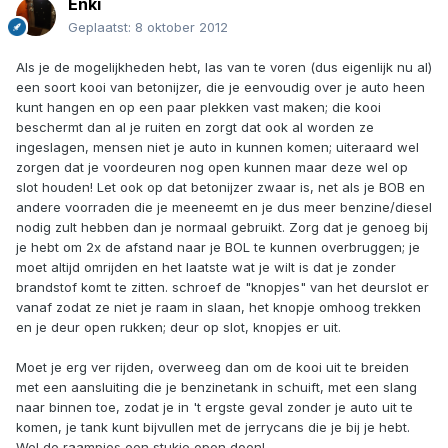
Enki
Geplaatst:
8 oktober 2012
Als je de mogelijkheden hebt, las van te voren (dus eigenlijk nu al)
een soort kooi van betonijzer, die je eenvoudig over je auto heen
kunt hangen en op een paar plekken vast maken; die kooi
beschermt dan al je ruiten en zorgt dat ook al worden ze
ingeslagen, mensen niet je auto in kunnen komen; uiteraard wel
zorgen dat je voordeuren nog open kunnen maar deze wel op
slot houden! Let ook op dat betonijzer zwaar is, net als je BOB en
andere voorraden die je meeneemt en je dus meer benzine/diesel
nodig zult hebben dan je normaal gebruikt. Zorg dat je genoeg bij
je hebt om 2x de afstand naar je BOL te kunnen overbruggen; je
moet altijd omrijden en het laatste wat je wilt is dat je zonder
brandstof komt te zitten. schroef de "knopjes" van het deurslot er
vanaf zodat ze niet je raam in slaan, het knopje omhoog trekken
en je deur open rukken; deur op slot, knopjes er uit.
Moet je erg ver rijden, overweeg dan om de kooi uit te breiden
met een aansluiting die je benzinetank in schuift, met een slang
naar binnen toe, zodat je in 't ergste geval zonder je auto uit te
komen, je tank kunt bijvullen met de jerrycans die je bij je hebt.
Wel de raampjes een stukje open doen!