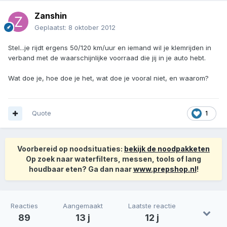
Zanshin
Geplaatst:
8 oktober 2012
Stel...je rijdt ergens 50/120 km/uur en iemand wil je klemrijden in
verband met de waarschijnlijke voorraad die jij in je auto hebt.
Wat doe je, hoe doe je het, wat doe je vooral niet, en waarom?
Quote
1
Voorbereid op noodsituaties:
bekijk de noodpakketen
Op zoek naar waterfilters, messen, tools of lang
houdbaar eten? Ga dan naar
www.prepshop.nl
!
Reacties
Aangemaakt
Laatste reactie
89
13 j
12 j