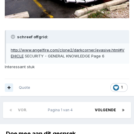
schreef offgrid:
http://www.angelfire.com/clone2/darkcorner/evasive.html#V
EHICLE
SECURITY - GENERAL KNOWLEDGE Page 6
Interessant stuk
Quote
1
VOR.
Pagina 1 van 4
VOLGENDE
Doe mee aan dit gesprek