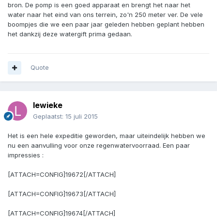
bron. De pomp is een goed apparaat en brengt het naar het
water naar het eind van ons terrein, zo'n 250 meter ver. De vele
boompjes die we een paar jaar geleden hebben geplant hebben
het dankzij deze watergift prima gedaan.
Quote
lewieke
Geplaatst:
15 juli 2015
Het is een hele expeditie geworden, maar uiteindelijk hebben we
nu een aanvulling voor onze regenwatervoorraad. Een paar
impressies :
[ATTACH=CONFIG]19672[/ATTACH]
[ATTACH=CONFIG]19673[/ATTACH]
[ATTACH=CONFIG]19674[/ATTACH]