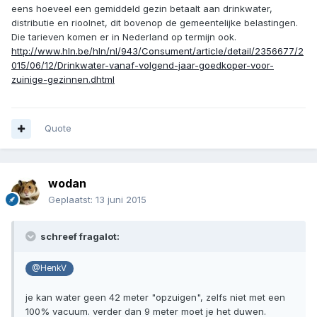
eens hoeveel een gemiddeld gezin betaalt aan drinkwater,
distributie en rioolnet, dit bovenop de gemeentelijke belastingen.
Die tarieven komen er in Nederland op termijn ook.
http://www.hln.be/hln/nl/943/Consument/article/detail/2356677/2
015/06/12/Drinkwater-vanaf-volgend-jaar-goedkoper-voor-
zuinige-gezinnen.dhtml
Quote
wodan
Geplaatst:
13 juni 2015
schreef fragalot:
@HenkV
je kan water geen 42 meter "opzuigen", zelfs niet met een
100% vacuum. verder dan 9 meter moet je het duwen.