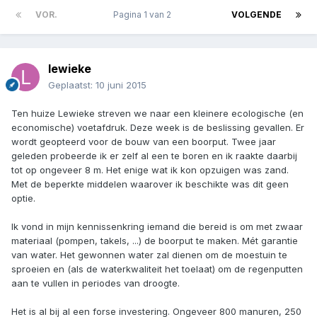
VOR.
Pagina 1 van 2
VOLGENDE
lewieke
Geplaatst:
10 juni 2015
Ten huize Lewieke streven we naar een kleinere ecologische (en
economische) voetafdruk. Deze week is de beslissing gevallen. Er
wordt geopteerd voor de bouw van een boorput. Twee jaar
geleden probeerde ik er zelf al een te boren en ik raakte daarbij
tot op ongeveer 8 m. Het enige wat ik kon opzuigen was zand.
Met de beperkte middelen waarover ik beschikte was dit geen
optie.
Ik vond in mijn kennissenkring iemand die bereid is om met zwaar
materiaal (pompen, takels, ...) de boorput te maken. Mét garantie
van water. Het gewonnen water zal dienen om de moestuin te
sproeien en (als de waterkwaliteit het toelaat) om de regenputten
aan te vullen in periodes van droogte.
Het is al bij al een forse investering. Ongeveer 800 manuren, 250