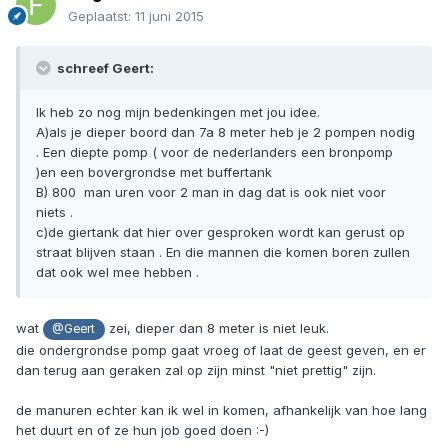
Geplaatst:
11 juni 2015
schreef Geert:
Ik heb zo nog mijn bedenkingen met jou idee.
A)als je dieper boord dan 7a 8 meter heb je 2 pompen nodig
. Een diepte pomp ( voor de nederlanders een bronpomp
)en een bovergrondse met buffertank
B) 800  man uren voor 2 man in dag dat is ook niet voor
niets .
c)de giertank dat hier over gesproken wordt kan gerust op
straat blijven staan . En die mannen die komen boren zullen
dat ook wel mee hebben .
wat
zei, dieper dan 8 meter is niet leuk.
@Geert
die ondergrondse pomp gaat vroeg of laat de geest geven, en er
dan terug aan geraken zal op zijn minst "niet prettig" zijn.
de manuren echter kan ik wel in komen, afhankelijk van hoe lang
het duurt en of ze hun job goed doen :-)