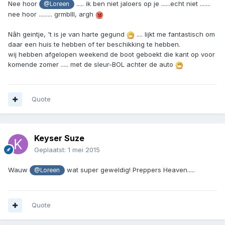
Nee hoor
..... ik ben niet jaloers op je ......echt niet .......
@Loreen
nee hoor ......... grmblll, argh
Nâh geintje, 't is je van harte gegund
.... lijkt me fantastisch om
daar een huis te hebben of ter beschikking te hebben.
wij hebben afgelopen weekend de boot geboekt die kant op voor
komende zomer ..... met de sleur-BOL achter de auto
Quote
Keyser Suze
Geplaatst:
1 mei 2015
Wauw
wat super geweldig! Preppers Heaven.....
@Loreen
Quote