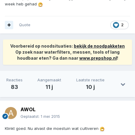
week heb gehad
Quote
2
Voorbereid op noodsituaties:
bekijk de noodpakketen
Op zoek naar waterfilters, messen, tools of lang
houdbaar eten? Ga dan naar
www.prepshop.nl
!
Reacties
Aangemaakt
Laatste reactie
83
11 j
10 j
AWOL
Geplaatst:
1 mei 2015
Klinkt goed. Nu alvast die moestuin wat cultiveren