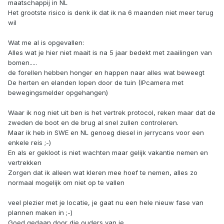
maatschappij in NL
Het grootste risico is denk ik dat ik na 6 maanden niet meer terug
wil
Wat me al is opgevallen:
Alles wat je hier niet maait is na 5 jaar bedekt met zaailingen van
bomen.....
de forellen hebben honger en happen naar alles wat beweegt
De herten en elanden lopen door de tuin (IPcamera met
bewegingsmelder opgehangen)
Waar ik nog niet uit ben is het vertrek protocol, reken maar dat de
zweden de boot en de brug al snel zullen controleren.
Maar ik heb in SWE en NL genoeg diesel in jerrycans voor een
enkele reis ;-)
En als er gekloot is niet wachten maar gelijk vakantie nemen en
vertrekken
Zorgen dat ik alleen wat kleren mee hoef te nemen, alles zo
normaal mogelijk om niet op te vallen
veel plezier met je locatie, je gaat nu een hele nieuw fase van
plannen maken in ;-)
Goed gedaan door die ouders van je