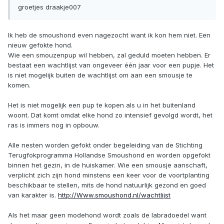
groetjes draakje007
Ik heb de smoushond even nagezocht want ik kon hem niet. Een
nieuw gefokte hond.
Wie een smouzenpup wil hebben, zal geduld moeten hebben. Er
bestaat een wachtlijst van ongeveer één jaar voor een pupje. Het
is niet mogelijk buiten de wachtlijst om aan een smousje te
komen.
Het is niet mogelijk een pup te kopen als u in het buitenland
woont. Dat komt omdat elke hond zo intensief gevolgd wordt, het
ras is immers nog in opbouw.
Alle nesten worden gefokt onder begeleiding van de Stichting
Terugfokprogramma Hollandse Smoushond en worden opgefokt
binnen het gezin, in de huiskamer. Wie een smousje aanschaft,
verplicht zich zijn hond minstens een keer voor de voortplanting
beschikbaar te stellen, mits de hond natuurlijk gezond en goed
van karakter is.
http://Www.smoushond.nl/wachtlijst
Als het maar geen modehond wordt zoals de labradoedel want