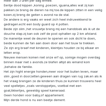
meer dan 3 uren per dag ermee.
Eentje dood kippen ,koning ,poezen, iguana,alles wat zij kan
pakken.ze breng de dieren na mij toe.de kippen zitten in een veilig
koien.zij breng de geiten s avond na de stal.
De andere is erg vaaks en weet zich heel indruwekkend te
gedragen.echt een body guard op 4 potten.
Beide zijn slim ,het vrouwtje breng mij een handdoek als ik uit de
douche stap.zij kan ook zelf de post ophallen op 2 km afstand.
De manentje weet de deuren te openen en ook dicht te doen,
beide kunnen de fan aan doen door aan het touw te trekken.
Ze zijn erg braaf met kinderen, kleintjes houden ze bij elkaar en
letten erop.
Nieuwe mensen komen niet onze erf op, somige mogen overdag
binnen maar niet s avonds.ze blafen altijd als iemand kom
,behalve de familie.
Het zijn hight energie honden,meer voor het buiten leven, maar
slim ,goed in doorzetten.geween aan dragen van rug zak.en als ik
het vraag brengen ze de kinderen thuis.ze kunnen trouwens heel
veel spelletjes ,zoals verstoppetjes, voetbal met een
goal,tikkertjes, geweldig speel kameraad.
Geen honden voor baby,of appartement.
Mijn derde hond is nu een beetje dement.