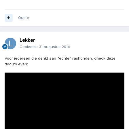
Quote
Lekker
Geplaatst:
31 augustus 2014
Voor iedereen die denkt aan "echte" rashonden, check deze
docu's even: