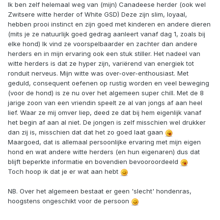
Ik ben zelf helemaal weg van (mijn) Canadeese herder (ook wel
Zwitsere witte herder of White GSD) Deze zijn slim, loyaal,
hebben prooi instinct en zijn goed met kinderen en andere dieren
(mits je ze natuurlijk goed gedrag aanleert vanaf dag 1, zoals bij
elke hond) Ik vind ze voorspelbaarder en zachter dan andere
herders en in mijn ervaring ook een stuk stiller. Het nadeel van
witte herders is dat ze hyper zijn, variërend van energiek tot
ronduit nerveus. Mijn witte was over-over-enthousiast. Met
geduld, consequent oefenen op rustig worden en veel beweging
(voor de hond) is ze nu over het algemeen super chill. Met de 8
jarige zoon van een vriendin speelt ze al van jongs af aan heel
lief. Waar ze mij omver liep, deed ze dat bij hem eigenlijk vanaf
het begin af aan al niet. De jongen is zelf misschien wel drukker
dan zij is, misschien dat dat het zo goed laat gaan
Maargoed, dat is allemaal persoonlijke ervaring met mijn eigen
hond en wat andere witte herders (en hun eigenaren) dus dat
blijft beperkte informatie en bovendien bevooroordeeld
Toch hoop ik dat je er wat aan hebt
NB. Over het algemeen bestaat er geen 'slecht' hondenras,
hoogstens ongeschikt voor de persoon