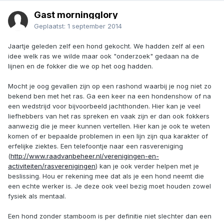
Gast morningglory
Geplaatst:
1 september 2014
Jaartje geleden zelf een hond gekocht. We hadden zelf al een
idee welk ras we wilde maar ook "onderzoek" gedaan na de
lijnen en de fokker die we op het oog hadden.
Mocht je oog gevallen zijn op een rashond waarbij je nog niet zo
bekend ben met het ras. Ga een keer na een hondenshow of na
een wedstrijd voor bijvoorbeeld jachthonden. Hier kan je veel
liefhebbers van het ras spreken en vaak zijn er dan ook fokkers
aanwezig die je meer kunnen vertellen. Hier kan je ook te weten
komen of er bepaalde problemen in een lijn zijn qua karakter of
erfelijke ziektes. Een telefoontje naar een rasvereniging
(
http://www.raadvanbeheer.nl/verenigingen-en-
activiteiten/rasverenigingen
) kan je ook verder helpen met je
beslissing. Hou er rekening mee dat als je een hond neemt die
een echte werker is. Je deze ook veel bezig moet houden zowel
fysiek als mentaal.
Een hond zonder stamboom is per definitie niet slechter dan een