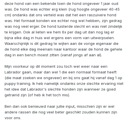
deze hond van een bekende toen de hond ongeveer 1 jaar oud
was. De hond was echter erg klein (rug hoogte ongeveer 40-45
cm) ondanks dat ons verteld was dat het een raszuivere hond
was. Het formaat konden we echter nog wel hebben, zijn gedrag
was nog veel erger. De hond luisterde slecht en was niet zindelijk
te krijgen. Ook al lieten we hem 6x per dag uit dan nog lag er
bijna elke dag in huis wel ergens een vorm van uitwerpselen.
Waarschijnlijk is dit gedrag te wijten aan de vorige eigenaar die
de hond elke dag meenam naar kantoor waar de hond de gehele
dag in een bench moest zitten (vanaf jongs af aan al).
Mijn voorkeur op dit moment zou toch wel weer naar een
Labrador gaan, maar dan wel 1 die een normaal formaat heeft
(die maat zoeken we ongeveer) en bij ons gaat hij vanaf dag 1 op
puppy training. Ik heb namelijk ondanks onze slechte ervaring niet
het idee dat Labrador's slechte honden zijn wanneer ze goed
getraind zijn (of heb ik het toch mis).
Ben dan ook benieuwd naar jullie input, misschien zijn er wel
andere rassen die nog veel beter geschikt zouden kunnen zijn
voor ons.