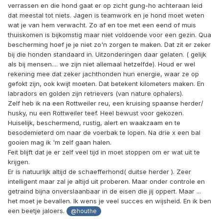
verrassen en die hond gaat er op zicht gung-ho achteraan leid
dat meestal tot niets. Jagen is teamwork en je hond moet weten
wat je van hem verwacht. Zo af en toe met een eend of muis
thuiskomen is bijkomstig maar niet voldoende voor een gezin. Qua
bescherming hoef je je niet zo'n zorgen te maken. Dat zit er zeker
bij die honden standaard in. Uitzonderingen daar gelaten. ( gelijk
als bij mensen.... we zijn niet allemaal hetzelfde). Houd er wel
rekening mee dat zeker jachthonden hun energie, waar ze op
gefokt zijn, ook kwijt moeten. Dat betekent kilometers maken. En
labradors en golden zijn retrievers (van nature ophalers).
Zelf heb ik na een Rottweiler reu, een kruising spaanse herder/
husky, nu een Rottweiler teef. Heel bewust voor gekozen.
Huiselijk, beschermend, rustig, alert en waakzaam en te
besodemieterd om naar de voerbak te lopen. Na drie x een bal
gooien mag ik 'm zelf gaan halen.
Feit blijft dat je er zelf veel tijd in moet stoppen om er wat uit te
krijgen.
Er is natuurlijk altijd de schaefferhond( duitse herder ). Zeer
intelligent maar zal je altijd uit proberen. Maar onder controle en
getraind bijna onverslaanbaar in de eisen die jij oppert. Maar ...
het moet je bevallen. Ik wens je veel succes en wijsheid. En ik ben
een beetje jaloers.
@houthe