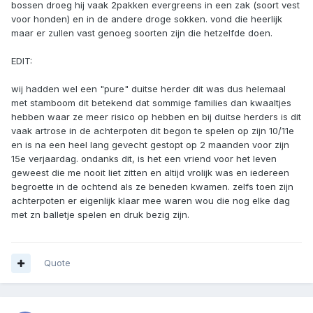
bossen droeg hij vaak 2pakken evergreens in een zak (soort vest
voor honden) en in de andere droge sokken. vond die heerlijk
maar er zullen vast genoeg soorten zijn die hetzelfde doen.
EDIT:
wij hadden wel een "pure" duitse herder dit was dus helemaal
met stamboom dit betekend dat sommige families dan kwaaltjes
hebben waar ze meer risico op hebben en bij duitse herders is dit
vaak artrose in de achterpoten dit begon te spelen op zijn 10/11e
en is na een heel lang gevecht gestopt op 2 maanden voor zijn
15e verjaardag. ondanks dit, is het een vriend voor het leven
geweest die me nooit liet zitten en altijd vrolijk was en iedereen
begroette in de ochtend als ze beneden kwamen. zelfs toen zijn
achterpoten er eigenlijk klaar mee waren wou die nog elke dag
met zn balletje spelen en druk bezig zijn.
Quote