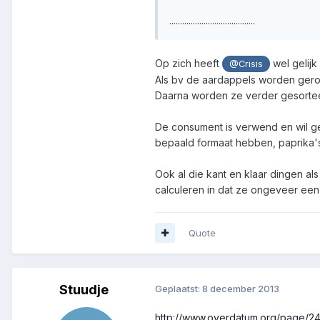
........................................
Op zich heeft
wel gelijk
@Crisis
Als bv de aardappels worden gerooi
Daarna worden ze verder gesorteer
De consument is verwend en wil g
bepaald formaat hebben, paprika's
Ook al die kant en klaar dingen al
calculeren in dat ze ongeveer een
Quote
Stuudje
Geplaatst:
8 december 2013
http://www.overdatum.org/page/24