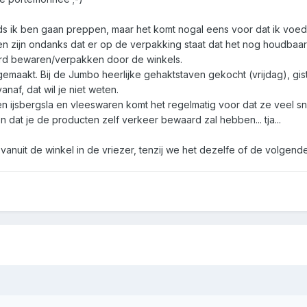
nds ik ben gaan preppen, maar het komt nogal eens voor dat ik voe
 zijn ondanks dat er op de verpakking staat dat het nog houdbaar
eerd bewaren/verpakken door de winkels.
gemaakt. Bij de Jumbo heerlijke gehaktstaven gekocht (vrijdag), g
naf, dat wil je niet weten.
 ijsbergsla en vleeswaren komt het regelmatig voor dat ze veel s
n dat je de producten zelf verkeer bewaard zal hebben... tja...
anuit de winkel in de vriezer, tenzij we het dezelfe of de volgend