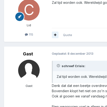
Zal tijd worden ook. Wereldwijd 
Lid
115
Quote
Gast
Geplaatst:
8 december 2013
schreef Crisis:
Zal tijd worden ook. Wereldwi
Denk dat dat een beetje overdreve
Gast
Bovendien klopt het niet om zo'n st
Ook al gooien we vanaf vandaag ni
Eten weggooien voel je alleen in 