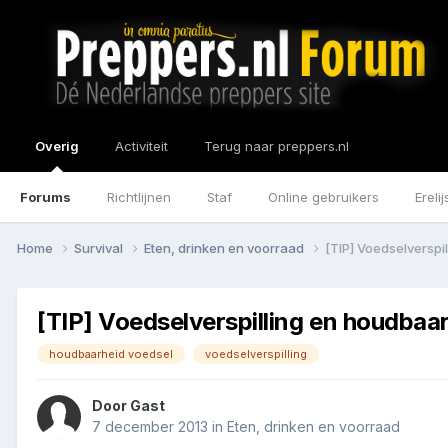
Overig
Activiteit
Terug naar preppers.nl
Forums
Richtlijnen
Staf
Online gebruikers
Erelij
Home
Survival
Eten, drinken en voorraad
[TIP] Voedselverspi
[TIP] Voedselverspilling en houdbaar
houdbaarheid voedsel
voedselverspilling
Door Gast
7 december 2013
in
Eten, drinken en voorraad