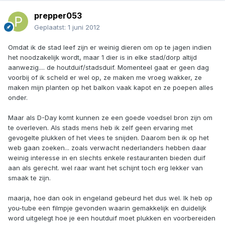
prepper053
Geplaatst:
1 juni 2012
Omdat ik de stad leef zijn er weinig dieren om op te jagen indien
het noodzakelijk wordt, maar 1 dier is in elke stad/dorp altijd
aanwezig.... de houtduif/stadsduif. Momenteel gaat er geen dag
voorbij of ik scheld er wel op, ze maken me vroeg wakker, ze
maken mijn planten op het balkon vaak kapot en ze poepen alles
onder.
Maar als D-Day komt kunnen ze een goede voedsel bron zijn om
te overleven. Als stads mens heb ik zelf geen ervaring met
gevogelte plukken of het vlees te snijden. Daarom ben ik op het
web gaan zoeken... zoals verwacht nederlanders hebben daar
weinig interesse in en slechts enkele restauranten bieden duif
aan als gerecht. wel raar want het schijnt toch erg lekker van
smaak te zijn.
maarja, hoe dan ook in engeland gebeurd het dus wel. Ik heb op
you-tube een filmpje gevonden waarin gemakkelijk en duidelijk
word uitgelegt hoe je een houtduif moet plukken en voorbereiden