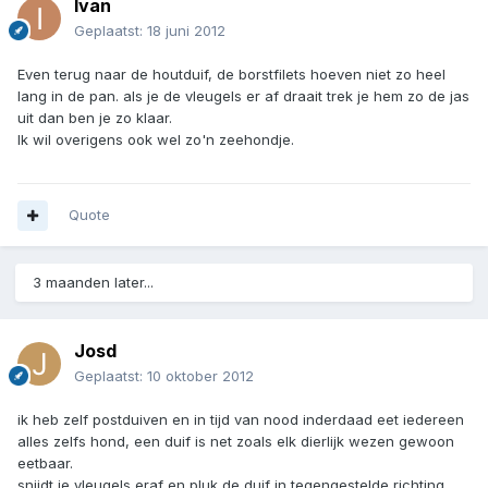
Ivan
Geplaatst:
18 juni 2012
Even terug naar de houtduif, de borstfilets hoeven niet zo heel
lang in de pan. als je de vleugels er af draait trek je hem zo de jas
uit dan ben je zo klaar.
Ik wil overigens ook wel zo'n zeehondje.
Quote
3 maanden later...
Josd
Geplaatst:
10 oktober 2012
ik heb zelf postduiven en in tijd van nood inderdaad eet iedereen
alles zelfs hond, een duif is net zoals elk dierlijk wezen gewoon
eetbaar.
snijdt je vleugels eraf en pluk de duif in tegengestelde richting