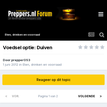
Eten, drinken en voorraad
Voedsel optie: Duiven
Door
prepper053
1 juni 2012
in
Eten, drinken en voorraad
Reageer op dit topic
VOR.
Pagina 1 van 2
VOLGENDE