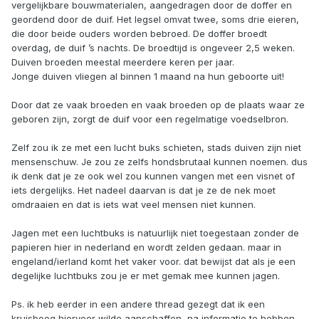
vergelijkbare bouwmaterialen, aangedragen door de doffer en
geordend door de duif. Het legsel omvat twee, soms drie eieren,
die door beide ouders worden bebroed. De doffer broedt
overdag, de duif ’s nachts. De broedtijd is ongeveer 2,5 weken.
Duiven broeden meestal meerdere keren per jaar.
Jonge duiven vliegen al binnen 1 maand na hun geboorte uit!
Door dat ze vaak broeden en vaak broeden op de plaats waar ze
geboren zijn, zorgt de duif voor een regelmatige voedselbron.
Zelf zou ik ze met een lucht buks schieten, stads duiven zijn niet
mensenschuw. Je zou ze zelfs hondsbrutaal kunnen noemen. dus
ik denk dat je ze ook wel zou kunnen vangen met een visnet of
iets dergelijks. Het nadeel daarvan is dat je ze de nek moet
omdraaien en dat is iets wat veel mensen niet kunnen.
Jagen met een luchtbuks is natuurlijk niet toegestaan zonder de
papieren hier in nederland en wordt zelden gedaan. maar in
engeland/ierland komt het vaker voor. dat bewijst dat als je een
degelijke luchtbuks zou je er met gemak mee kunnen jagen.
Ps. ik heb eerder in een andere thread gezegt dat ik een
kruisboog hiervoor wilde aanschaffen, na informatie te hebben