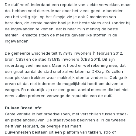
De duif heeft inderdaad een reputatie van ziekte verwekker, maar
dat hebben veel dieren. Maar door het vlees goed te bereiden
zou het veilig zijn. op het filmpje zie je ook 2 manieren van
bereiden, de eerste manier haal je het beste vlees eraf zonder bij
de ingewanden te komen, dat is naar mijn mening de beste
manier. Tenslotte zitten de meeste gevaarlijke stoffen in de
ingewanden.
De gemeente Enschede telt 157.943 inwoners (1 februari 2012,
bron: CBS) en de stad 131.815 inwoners (CBS 2011). Dit zijn
inderdaag veel mensen. Maar ik houd er wel rekening mee, dat
een groot aantal de stad snel zal verlaten na D-Day. Ze zullen
naar plekken trekken waar makkelijk eten te vinden is. Ook ga ik
ervan uit dat niet iedereen de mogelijkheid heeft om duiven te
vangen. En natuurlijk zijn er een groot aantal mensen die het niet
eens zullen proberen vanwege de reputatie van de duif.
Duiven Broed info:
Grote variatie in het broedseizoen, met verschillen tussen stads-
en plattelandsduiven. De stadsvogels beginnen al in de tweede
helft van februari, de overige half maart.
Duivennesten bestaan uit een platform van takken, stro of