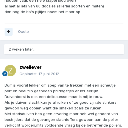
houden vaak een hele stapel lood over)
al met al iets van 60 doosjes (allerlei soorten en maten)
dan nog de bb's pijltjes noem het maar op
Quote
2 weken later...
zwellever
Geplaatst:
17 juni 2012
Duif is vooral lekker om soep van te trekken,met een scheutje
port en heel fijn gesneden prijringetjes er in:Heerlijk!
Duivenborst is ook een delicatesse maar is mij te rauw.
Als je duiven slacht,kun je al ruiken of ze goed zijn,de stinkers
gewoon weg gooien want die smaken zoals ze ruiken.
Met stadsduiven heb geen ervaring maar heb wel gehoord van
bestrijders dat de gevangen slachtoffers gewoon aan de polier
verkocht worden,mits voldoende vraag bij de betreffende poliers.