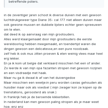
betreffende poliers.
in de zeventiger jaren schoot ik diverse duiven met een gewoon
luchtdrukgeweer type Diane 35- cal .177. niet alleen duiven maar
ook gewone mussen en dubbele lijsters echter geen spreeuwen
om te eten.
dat deed ik op aanvraag van mijn grootouders.
Alles werd klaargemaakt door mijn grootouders die eerste
wereldoorlog hebben meegemaakt, en toendertijd waren die
dingen gewoon een delicatesse,en een pure noodzaak.
zelf heb ik ook mus zitten proeven & eten weinig vlees maar heel
erg lekker.
En ja ik kom uit belgie dat verklaard misschien het een of ander.
Zo leerde ik van mijn opa fazanten stropen met gewoon rozijnen
en een visdraadje met haak.
Maar nu ga ik dwaal ik af van het duivengedoe
Maar misschien een weetje:in peru worden cavias gehouden als
huisdier maar ook als voedsel ( mijn zwager kon ze kopen op de
treinstations, geroosterd als snak )
In frankrijk heb je de beroemde kikkerbillen.
In nederland kan men gewoon paling stropen als je maar weet
hoe. enz enz