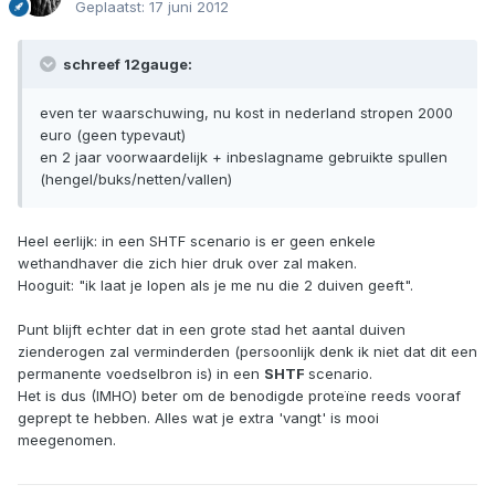
Geplaatst:
17 juni 2012
schreef 12gauge:
even ter waarschuwing, nu kost in nederland stropen 2000
euro (geen typevaut)
en 2 jaar voorwaardelijk + inbeslagname gebruikte spullen
(hengel/buks/netten/vallen)
Heel eerlijk: in een SHTF scenario is er geen enkele
wethandhaver die zich hier druk over zal maken.
Hooguit: "ik laat je lopen als je me nu die 2 duiven geeft".
Punt blijft echter dat in een grote stad het aantal duiven
zienderogen zal verminderden (persoonlijk denk ik niet dat dit een
permanente voedselbron is) in een
SHTF
scenario.
Het is dus (IMHO) beter om de benodigde proteïne reeds vooraf
geprept te hebben. Alles wat je extra 'vangt' is mooi
meegenomen.