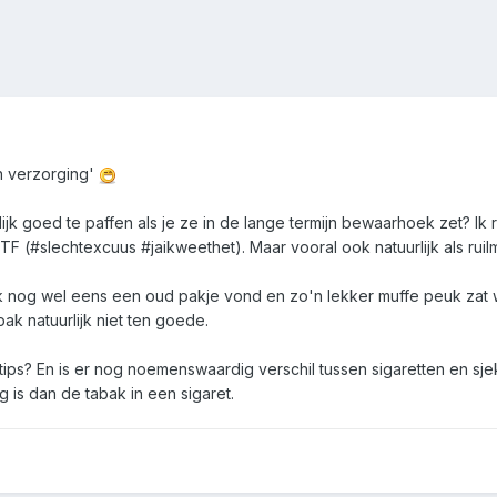
n verzorging'
lijk goed te paffen als je ze in de lange termijn bewaarhoek zet? Ik r
(#slechtexcuus #jaikweethet). Maar vooral ook natuurlijk als ruilmi
k nog wel eens een oud pakje vond en zo'n lekker muffe peuk zat we
k natuurlijk niet ten goede.
ips? En is er nog noemenswaardig verschil tussen sigaretten en sj
 is dan de tabak in een sigaret.