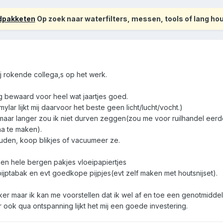
odpakketen
Op zoek naar waterfilters, messen, tools of lang h
ij rokende collega,s op het werk.
g bewaard voor heel wat jaartjes goed.
lar lijkt mij daarvoor het beste geen licht/lucht/vocht.)
a maar langer zou ik niet durven zeggen(zou me voor ruilhandel eerd
 na te maken).
ouden, koop blikjes of vacuumeer ze.
 en hele bergen pakjes vloeipapiertjes
ijptabak en evt goedkope pijpjes(evt zelf maken met houtsnijset).
ker maar ik kan me voorstellen dat ik wel af en toe een genotmidde
r ook qua ontspanning lijkt het mij een goede investering.