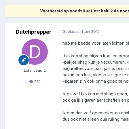
Voorbereid op noodsituaties:
bekijk de no
Dutchprepper
Geplaatst:
1 juni 2012
heb me beetje voor laten lichten b
-blikken shag blijven koel en droo
-pakjes shag kun je vacuumeren, (my
-sigaretten voor paar jaar is prim
Lid niveau 2
ook in een kas, vloei is lastiger te
-sigaren zijn ook prima goed te h
551
ik ga zelf blikken met shag kopen,
ook ga ik sigaren aanschaffen en p
ik ben dan zelf geen roker en drin
dus ook niet alleen qua ruiling maa