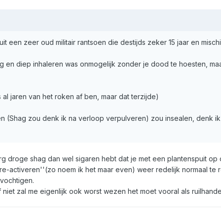
uit een zeer oud militair rantsoen die destijds zeker 15 jaar en misc
g en diep inhaleren was onmogelijk zonder je dood te hoesten, maar
s al jaren van het roken af ben, maar dat terzijde)
en (Shag zou denk ik na verloop verpulveren) zou insealen, denk ik
rg droge shag dan wel sigaren hebt dat je met een plantenspuit op de
re-activeren''(zo noem ik het maar even) weer redelijk normaal te r
vochtigen.
f niet zal me eigenlijk ook worst wezen het moet vooral als ruilhand