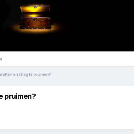
st
garetten en shag te pruimen?
te pruimen?