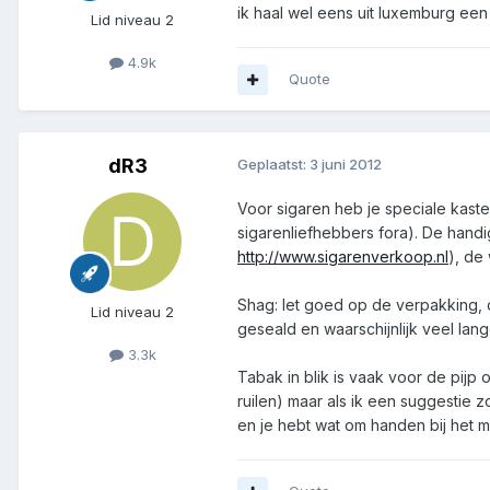
ik haal wel eens uit luxemburg ee
Lid niveau 2
4.9k
Quote
dR3
Geplaatst:
3 juni 2012
Voor sigaren heb je speciale kast
sigarenliefhebbers fora). De handige
http://www.sigarenverkoop.nl
), de
Shag: let goed op de verpakking, 
Lid niveau 2
geseald en waarschijnlijk veel la
3.3k
Tabak in blik is vaak voor de pijp
ruilen) maar als ik een suggestie 
en je hebt wat om handen bij het m