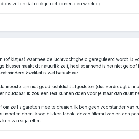
n doos vol en dat rook je niet binnen een week op
en (of kistjes) waarmee de luchtvochtigheid gereguleerd wordt, is
 klusser maakt dit natuurlijk zelf, heel spannend is het niet geloof i
 wat mindere kwaliteit is wel betaalbaar.
de meeste zijn niet goed luchtdicht afgesloten (dus verdroogt bin
nger houdbaar. Ik zou een test kunnen doen voor je maar dan duurt 
 of om zelf sigaretten mee te draaien. Ik ben geen voorstander van r
zou moeten doen: koop blikken tabak, dozen filterhulzen en een paa
aken van sigaretten.