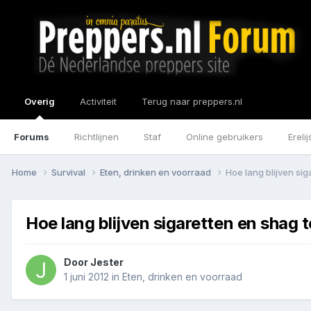
Overig
Activiteit
Terug naar preppers.nl
Forums
Richtlijnen
Staf
Online gebruikers
Erelij
Home
Survival
Eten, drinken en voorraad
Hoe lang blijven si
Hoe lang blijven sigaretten en shag 
Door
Jester
1 juni 2012
in
Eten, drinken en voorraad