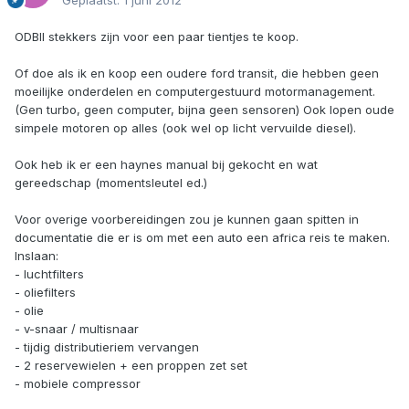
Geplaatst:
1 juni 2012
ODBII stekkers zijn voor een paar tientjes te koop.
Of doe als ik en koop een oudere ford transit, die hebben geen
moeilijke onderdelen en computergestuurd motormanagement.
(Gen turbo, geen computer, bijna geen sensoren) Ook lopen oude
simpele motoren op alles (ook wel op licht vervuilde diesel).
Ook heb ik er een haynes manual bij gekocht en wat
gereedschap (momentsleutel ed.)
Voor overige voorbereidingen zou je kunnen gaan spitten in
documentatie die er is om met een auto een africa reis te maken.
Inslaan:
- luchtfilters
- oliefilters
- olie
- v-snaar / multisnaar
- tijdig distributieriem vervangen
- 2 reservewielen + een proppen zet set
- mobiele compressor