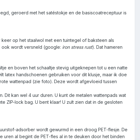
egd, geroerd met het satéstokje en de basiscoatreceptuur is
keer op het staalwol met een tuintegel of baksteen als
n ook wordt versneld (google:
iron stress rust
). Dat hameren
tje en boven het schaaltje stevig uitgeknepen tot u een natte
wilt latex handschoenen gebruiken voor dit klusje, maar ik doe
ote wattenpad (zie foto). Deze wordt afgevloeid tussen
. Dit kan wel 4 uur duren. U kunt de metalen wattenpads wat
 ZIP-lock bag. U bent klaar! U zult zien dat in de gesloten
Y-zuurstof-adsorber wordt gewurmd in een droog PET-flesje. De
 uren al begint de PET-fles al in te deuken door het binden