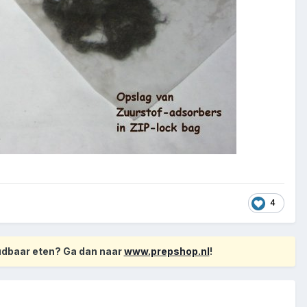
4
oudbaar eten? Ga dan naar
www.prepshop.nl
!