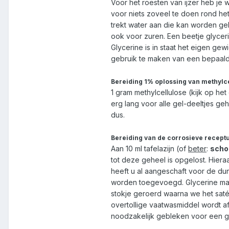
Voor het roesten van ijzer heb je 
voor niets zoveel te doen rond h
trekt water aan die kan worden geb
ook voor zuren. Een beetje glycer
Glycerine is in staat het eigen ge
gebruik te maken van een bepaald 
Bereiding 1% oplossing van methylce
1 gram methylcellulose (kijk op he
erg lang voor alle gel-deeltjes ge
dus.
Bereiding van de corrosieve receptu
Aan 10 ml tafelazijn (of
beter
:
scho
tot deze geheel is opgelost. Hieraa
heeft u al aangeschaft voor de dun
worden toegevoegd. Glycerine maak
stokje geroerd waarna we het sat
overtollige vaatwasmiddel wordt afg
noodzakelijk gebleken voor een go