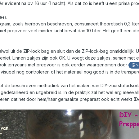
r evident na bv. 16 uur (1 nacht). Als dat zo is heeft u een prima pro
ber.
ram, zoals hierboven beschreven, consumeert theoretisch 0,3 liter z
 met prepvoer veel minder lucht bevat dan 10 Liter. Het geeft een idee
alwol uit de ZIP-lock bag en sluit dan de ZIP-lock-bag onmiddellijk. U
iet. Linnen zakjes zijn ook OK. U voegt deze zakjes, samen met e
n ook jerrycans met prepvoer is ook eerder waargenomen door
@No
visueel nog controleren of het materiaal nog goed is in de transpar
alsof de beschreven methodiek van het maken van DIY-zuurstofadsorb
 gedetailleerd en uitgebreid is. In de praktijk zal het wel erg me
roleren dat het door hem/haar gemaakte preparaat ook echt werkt (De