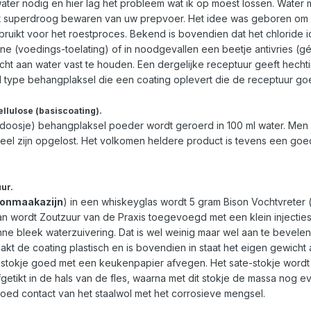
water nodig en hier lag het probleem wat ik op moest lossen. Water m
et superdroog bewaren van uw prepvoer. Het idee was geboren om B
ruikt voor het roestproces. Bekend is bovendien dat het chloride i
ine (voedings-toelating) of in noodgevallen een beetje antivries 
wicht aan water vast te houden. Een dergelijke receptuur geeft hech
type behangplaksel die een coating oplevert die de receptuur goed
llulose (basiscoating).
t doosje) behangplaksel poeder wordt geroerd in 100 ml water. Men 
heel zijn opgelost. Het volkomen heldere product is tevens een goed
ur.
onmaakazijn
) in een whiskeyglas wordt 5 gram Bison Vochtvreter
n wordt Zoutzuur van de Praxis toegevoegd met een klein injectiespui
ne bleek waterzuivering. Dat is wel weinig maar wel aan te bevelen.
t de coating plastisch en is bovendien in staat het eigen gewicht 
éstokje goed met een keukenpapier afvegen. Het sate-stokje wordt
etikt in de hals van de fles, waarna met dit stokje de massa nog ev
ed contact van het staalwol met het corrosieve mengsel.