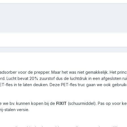
adsorber voor de prepper. Maar het was niet gemakkelijk. Het princip
derd. Lucht bevat 20% zuurstof dus de luchtdruk in een afgesloten ru
T-fles in te laten deuken. Deze PET-fles truc gaan we ook gebrui
ie we bv. kunnen kopen bij de
FIXIT
(schuurmiddel). Pas op voor k
j-stalen versie.