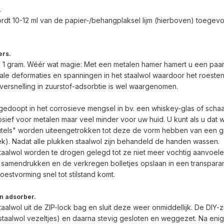
.
t 10-12 ml van de papier-/behangplaksel lijm (hierboven) toegevo
ers.
. 1 gram. Wéér wat magie: Met een metalen hamer hamert u een paar 
ale deformaties en spanningen in het staalwol waardoor het roeste
versnelling in zuurstof-adsorbtie is wel waargenomen.
edoopt in het corrosieve mengsel in bv. een whiskey-glas of schaal
rosief voor metalen maar veel minder voor uw huid. U kunt als u dat 
eutels" worden uiteengetrokken tot deze de vorm hebben van een gr
ek). Nadat alle plukken staalwol zijn behandeld de handen wassen.
alwol worden te drogen gelegd tot ze niet meer vochtig aanvoelen
 samendrukken en de verkregen bolletjes opslaan in een transparante
stvorming snel tot stilstand komt.
n adsorber.
taalwol uit de ZIP-lock bag en sluit deze weer onmiddellijk. De DI
taalwol vezeltjes) en daarna stevig gesloten en weggezet. Na enige