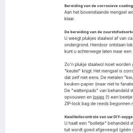
Bereiding van de corrosieve coating
Aan het bovenstaande mengsel word
klaar.
De bereiding van de zuurstofadsorb
U weegt plukjes staalwol af van ca
ondergrond. Hierdoor ontstaan lok
kunt u achterwege laten maar een 
Zo'n plukje staalwol moet worden g
"keutel" krijgt. Het mengsel is cor
dat zelf niet eens. De metalen "k
keuken-papier (maar niet te fanati
De "wattenpads" van behandeld sta
opvouwen en
losjes
(!) een beetje
ZIP-lock bag de reeds begonnen roe
Kwaliteitscontrole van uw DIY-oxyge
U haalt een "bolletje" behandeld s
tuit wordt goed afgeveegd (géén s