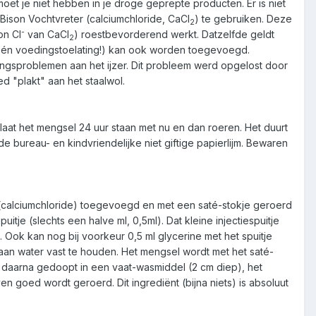
oet je niet hebben in je droge geprepte producten. Er is niet
ison Vochtvreter (calciumchloride, CaCl
) te gebruiken. Deze
2
-
on Cl
van CaCl
) roestbevorderend werkt. Datzelfde geldt
2
(géén voedingstoelating!) kan ook worden toegevoegd.
tingsproblemen aan het ijzer. Dit probleem werd opgelost door
 "plakt" aan het staalwol.
laat het mengsel 24 uur staan met nu en dan roeren. Het duurt
e bureau- en kindvriendelijke niet giftige papierlijm. Bewaren
 (calciumchloride) toegevoegd en met een saté-stokje geroerd
tje (slechts een halve ml, 0,5ml). Dat kleine injectiespuitje
 Ook kan nog bij voorkeur 0,5 ml glycerine met het spuitje
aan water vast te houden. Het mengsel wordt met het saté-
 daarna gedoopt in een vaat-wasmiddel (2 cm diep), het
en goed wordt geroerd. Dit ingrediënt (bijna niets) is absoluut