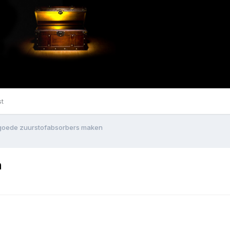
st
 goede zuurstofabsorbers maken
n