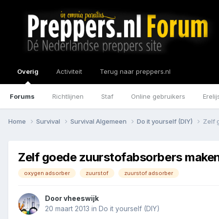
Overig
Activiteit
Terug naar preppers.nl
Forums
Richtlijnen
Staf
Online gebruikers
Erelij
Home
Survival
Survival Algemeen
Do it yourself (DIY)
Zelf
Zelf goede zuurstofabsorbers make
oxygen adsorber
zuurstof
zuurstof adsorber
Door
vheeswijk
20 maart 2013
in
Do it yourself (DIY)