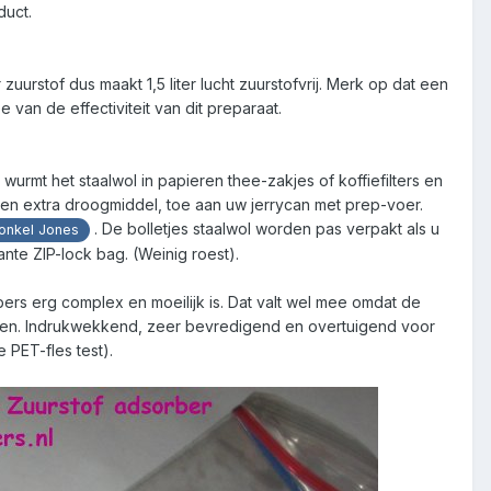
duct.
uurstof dus maakt 1,5 liter lucht zuurstofvrij. Merk op dat een
 van de effectiviteit van dit preparaat.
 wurmt het staalwol in papieren thee-zakjes of koffiefilters en
en extra droogmiddel, toe aan uw jerrycan met prep-voer.
. De bolletjes staalwol worden pas verpakt als u
nkel Jones
ante ZIP-lock bag. (Weinig roest).
ers erg complex en moeilijk is. Dat valt wel mee omdat de
evallen. Indrukwekkend, zeer bevredigend en overtuigend voor
 PET-fles test).