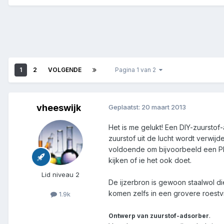
1
2
VOLGENDE
Pagina 1 van 2
vheeswijk
Geplaatst:
20 maart 2013
Het is me gelukt! Een DIY-zuurstof-
zuurstof uit de lucht wordt verwij
voldoende om bijvoorbeeld een PE
kijken of ie het ook doet.
Lid niveau 2
De ijzerbron is gewoon staalwol d
komen zelfs in een grovere roestvri
1.9k
.
Ontwerp van zuurstof-adsorber