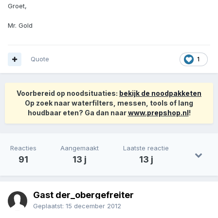
Groet,
Mr. Gold
Quote
1
Voorbereid op noodsituaties:
bekijk de noodpakketen
Op zoek naar waterfilters, messen, tools of lang
houdbaar eten? Ga dan naar
www.prepshop.nl
!
Reacties
Aangemaakt
Laatste reactie
91
13 j
13 j
Gast der_obergefreiter
Geplaatst:
15 december 2012