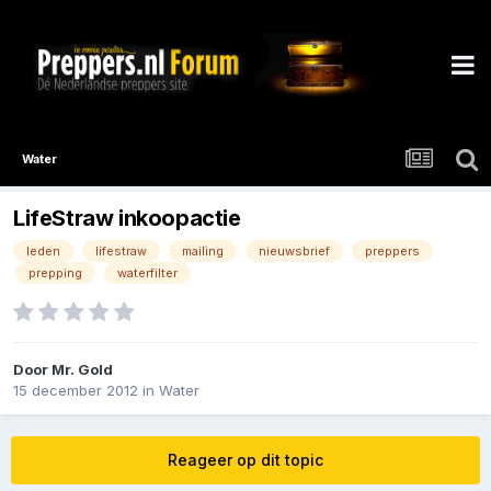
Water
LifeStraw inkoopactie
leden
lifestraw
mailing
nieuwsbrief
preppers
prepping
waterfilter
Door
Mr. Gold
15 december 2012
in
Water
Reageer op dit topic