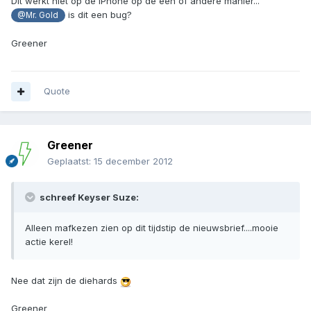
Dit werkt niet op de IPhone op de een of andere manier...
is dit een bug?
@Mr. Gold
Greener
Quote
Greener
Geplaatst:
15 december 2012
schreef Keyser Suze:
Alleen mafkezen zien op dit tijdstip de nieuwsbrief....mooie
actie kerel!
Nee dat zijn de diehards
Greener