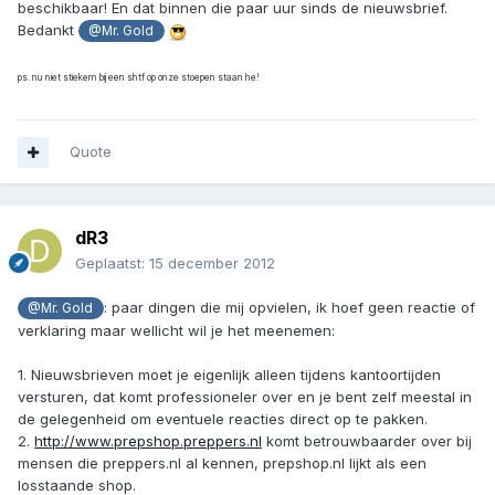
beschikbaar! En dat binnen die paar uur sinds de nieuwsbrief.
Bedankt
@Mr. Gold
ps. nu niet stiekem bij een shtf op onze stoepen staan he!
Quote
dR3
Geplaatst:
15 december 2012
: paar dingen die mij opvielen, ik hoef geen reactie of
@Mr. Gold
verklaring maar wellicht wil je het meenemen:
1. Nieuwsbrieven moet je eigenlijk alleen tijdens kantoortijden
versturen, dat komt professioneler over en je bent zelf meestal in
de gelegenheid om eventuele reacties direct op te pakken.
2.
http://www.prepshop.preppers.nl
komt betrouwbaarder over bij
mensen die preppers.nl al kennen, prepshop.nl lijkt als een
losstaande shop.