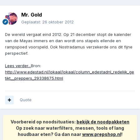
Mr. Gold
Geplaatst:
26 oktober 2012
De wereld vergaat eind 2012. Op 21 december stopt de kalender
van de Mayas immers en dan wordt ons stapels ellende en
rampspoed voorspeld. Ook Nostradamus verzekerde ons dit fijne
perspectief.
Lees verder...
Bron:
http://www.edestad.nl/lokaal/lokaal/column_edestadnl_redelijk_ge
tikt__preppers_29338675.html
Quote
Voorbereid op noodsituaties:
bekijk de noodpakketen
Op zoek naar waterfilters, messen, tools of lang
houdbaar eten? Ga dan naar
www.prepshop.nl
!