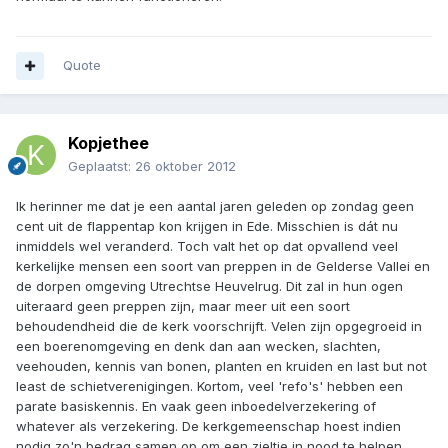
Quote
Kopjethee
Geplaatst:
26 oktober 2012
Ik herinner me dat je een aantal jaren geleden op zondag geen
cent uit de flappentap kon krijgen in Ede. Misschien is dát nu
inmiddels wel veranderd. Toch valt het op dat opvallend veel
kerkelijke mensen een soort van preppen in de Gelderse Vallei en
de dorpen omgeving Utrechtse Heuvelrug. Dit zal in hun ogen
uiteraard geen preppen zijn, maar meer uit een soort
behoudendheid die de kerk voorschrijft. Velen zijn opgegroeid in
een boerenomgeving en denk dan aan wecken, slachten,
veehouden, kennis van bonen, planten en kruiden en last but not
least de schietverenigingen. Kortom, veel 'refo's' hebben een
parate basiskennis. En vaak geen inboedelverzekering of
whatever als verzekering. De kerkgemeenschap hoest indien
nodig zo'n bedrag samen op om een zieltje in nood te helpen.