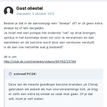
Gast oliestel
Geplaatst:
5 oktober 2012
Bedoel je dat in de aanvoerpijp een "doekje" zit? er zit geen extra
doekje bij of iets dergelijks.
Je moet met een pompje het onderste "vat" op druk brengen,
spiritus in het kommetje doen om voor te verwarmen en dan
aansteken en de benzine word door een verstuiver verstuift.
is dit dan ook hetzelfde wat jij bedoeld?
dit is um:
http://club.dx.com/reviews/videos/90762/23764
schreef PC2K:
Deze (en de meeste goedkope benzine branders uit China)
gebruiken wit asbest als hun voorverwarmings lont. Je krijg
er zelfs een extra bij omdat ze vaak stuk gaan. Of je dat
wilt, moet je zelf weten.