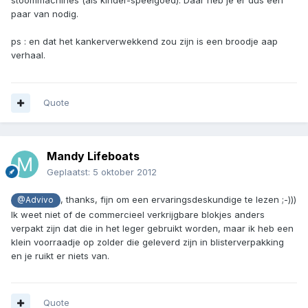
stoommachines (als kinder-speelgoed). Daar heb je er dus een
paar van nodig.
ps : en dat het kankerverwekkend zou zijn is een broodje aap
verhaal.
Quote
Mandy Lifeboats
Geplaatst:
5 oktober 2012
, thanks, fijn om een ervaringsdeskundige te lezen ;-)))
@Advivo
Ik weet niet of de commercieel verkrijgbare blokjes anders
verpakt zijn dat die in het leger gebruikt worden, maar ik heb een
klein voorraadje op zolder die geleverd zijn in blisterverpakking
en je ruikt er niets van.
Quote