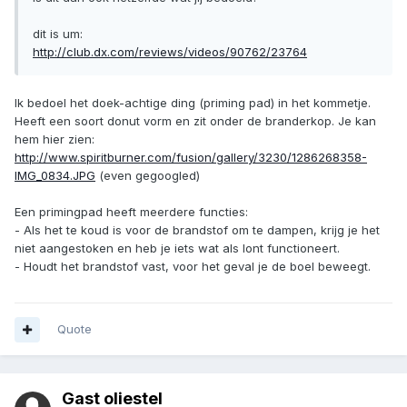
dit is um:
http://club.dx.com/reviews/videos/90762/23764
Ik bedoel het doek-achtige ding (priming pad) in het kommetje.
Heeft een soort donut vorm en zit onder de branderkop. Je kan
hem hier zien:
http://www.spiritburner.com/fusion/gallery/3230/1286268358-
IMG_0834.JPG
(even gegoogled)
Een primingpad heeft meerdere functies:
- Als het te koud is voor de brandstof om te dampen, krijg je het
niet aangestoken en heb je iets wat als lont functioneert.
- Houdt het brandstof vast, voor het geval je de boel beweegt.
Quote
Gast oliestel