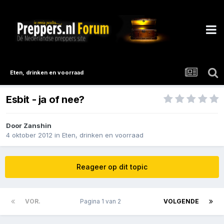
Eten, drinken en voorraad
Esbit - ja of nee?
Door
Zanshin
4 oktober 2012
in
Eten, drinken en voorraad
Reageer op dit topic
VOR.
Pagina 1 van 2
VOLGENDE