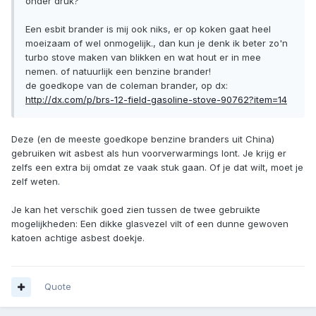
onder druk?
Een esbit brander is mij ook niks, er op koken gaat heel
moeizaam of wel onmogelijk., dan kun je denk ik beter zo'n
turbo stove maken van blikken en wat hout er in mee
nemen. of natuurlijk een benzine brander!
de goedkope van de coleman brander, op dx:
http://dx.com/p/brs-12-field-gasoline-stove-90762?item=14
Deze (en de meeste goedkope benzine branders uit China)
gebruiken wit asbest als hun voorverwarmings lont. Je krijg er
zelfs een extra bij omdat ze vaak stuk gaan. Of je dat wilt, moet je
zelf weten.
Je kan het verschik goed zien tussen de twee gebruikte
mogelijkheden: Een dikke glasvezel vilt of een dunne gewoven
katoen achtige asbest doekje.
Quote