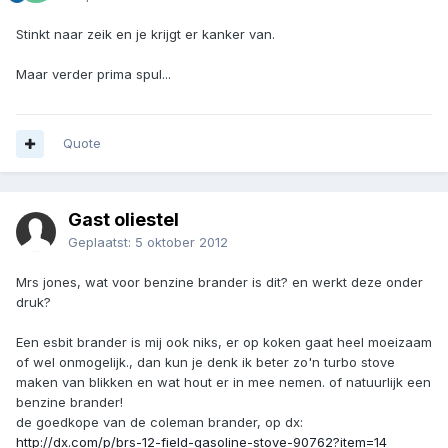
Stinkt naar zeik en je krijgt er kanker van.
Maar verder prima spul...
Quote
Gast oliestel
Geplaatst:
5 oktober 2012
Mrs jones, wat voor benzine brander is dit? en werkt deze onder
druk?
Een esbit brander is mij ook niks, er op koken gaat heel moeizaam
of wel onmogelijk., dan kun je denk ik beter zo'n turbo stove
maken van blikken en wat hout er in mee nemen. of natuurlijk een
benzine brander!
de goedkope van de coleman brander, op dx:
http://dx.com/p/brs-12-field-gasoline-stove-90762?item=14