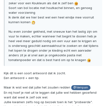
zeker voor een Koukleum als dat ik zelf ben
Soort van bol locatie met houtkachel binnen, en genoeg
water voorziening
Ik denk dat we hier best wel een heel eindje mee voorruit
kunnen komen
Nu even zonder gekheid, met sneeuw kan het lastig zijn om
vuur te maken, echter wanneer het begint te dooien heb je
heel veel meer geduld nodig om een vuur aan te krijgen en
is onderweg geschikt aanmaakhout te zoeken en dat tijdens
het lopen te drogen onder je kleding echt een aanrader
anders zit je al snel aan je ongekookte pasta met
tomatenpoeder en dat is best hard om op te knagen
Kijk dit is een soort antwoord dat ik zocht.
Een antwoord + een tip.
Maar ik wist wel dat jullie het zouden redden
.
@Vempain
En mij hoef je niet uit te leggen dat jullie wel hebben geoefend
want dat weet ik zelf ook wel.
Jullie kwamen zelfs nog op bezoek toen ik het "probeerde".