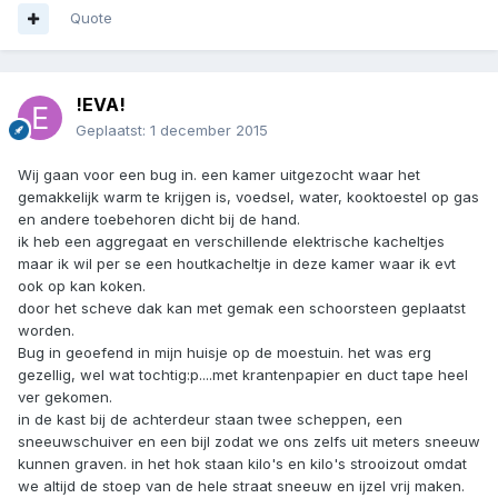
Quote
!EVA!
Geplaatst:
1 december 2015
Wij gaan voor een bug in. een kamer uitgezocht waar het
gemakkelijk warm te krijgen is, voedsel, water, kooktoestel op gas
en andere toebehoren dicht bij de hand.
ik heb een aggregaat en verschillende elektrische kacheltjes
maar ik wil per se een houtkacheltje in deze kamer waar ik evt
ook op kan koken.
door het scheve dak kan met gemak een schoorsteen geplaatst
worden.
Bug in geoefend in mijn huisje op de moestuin. het was erg
gezellig, wel wat tochtig:p....met krantenpapier en duct tape heel
ver gekomen.
in de kast bij de achterdeur staan twee scheppen, een
sneeuwschuiver en een bijl zodat we ons zelfs uit meters sneeuw
kunnen graven. in het hok staan kilo's en kilo's strooizout omdat
we altijd de stoep van de hele straat sneeuw en ijzel vrij maken.