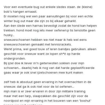
Voor een eventuele bug out enkele sledes staan. de (kleine)
bob's hangen ernaast.
Er moeten nog wel een paar aanvullingen bij voor een echte
winter bug out maar die zijn zo bij elkaar geharkt.
Áan éen slede een harnas bevestigt zodat de hond kan helpen
trekken. hond moet nog iets meer oefenen:p tis tenslotte geen
husky...
sneeuwschoenen hebben we niet maar ik heb wel eens
sneeuwschoenen gemaakt met tennisrackets.
Werkt prima, wel goed touw of leren bandjes gebruiken. alleen
geschikt voor sneeuw want ze lopen sh*it op harde
ondergronden.
Bij ijzel doe ik liever m'n geitenwollen sokken over mijn
schoenen... daarbij heb ik nog van dat harde geplastificeerde
gaas waar je ook snel ijzelschoenen mee kunt maken
zelf heb ik absoluut geen ervaring in het overnachten in de
sneeuw. dat ga ik ook niet voor de lol oefenen...
mijn man is er zeer ervaren in door zijn militaire training.
maar met een tarp, slaapzakken die geschikt zijn voor de
noordpool en mijn ervaring in het bouwen van een 'boshut'