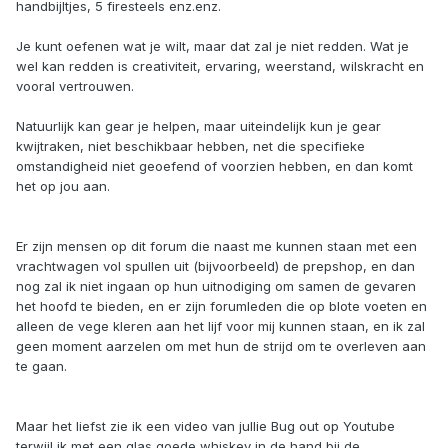
handbijltjes, 5 firesteels enz.enz.
Je kunt oefenen wat je wilt, maar dat zal je niet redden. Wat je
wel kan redden is creativiteit, ervaring, weerstand, wilskracht en
vooral vertrouwen.
Natuurlijk kan gear je helpen, maar uiteindelijk kun je gear
kwijtraken, niet beschikbaar hebben, net die specifieke
omstandigheid niet geoefend of voorzien hebben, en dan komt
het op jou aan.
Er zijn mensen op dit forum die naast me kunnen staan met een
vrachtwagen vol spullen uit (bijvoorbeeld) de prepshop, en dan
nog zal ik niet ingaan op hun uitnodiging om samen de gevaren
het hoofd te bieden, en er zijn forumleden die op blote voeten en
alleen de vege kleren aan het lijf voor mij kunnen staan, en ik zal
geen moment aarzelen om met hun de strijd om te overleven aan
te gaan.
Maar het liefst zie ik een video van jullie Bug out op Youtube
terwijl ik met een glas goede whiskey in de hand bij de