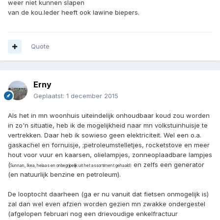
weer niet kunnen slapen
van de kou.Ieder heeft ook lawine biepers.
Quote
Erny
Geplaatst:
1 december 2015
Als het in mn woonhuis uiteindelijk onhoudbaar koud zou worden
in zo'n situatie, heb ik de mogelijkheid naar mn volkstuinhuisje te
vertrekken. Daar heb ik sowieso geen elektriciteit. Wel een o.a.
gaskachel en fornuisje, ;petroleumstelletjes, rocketstove en meer
hout voor vuur en kaarsen, olielampjes, zonneoplaadbare lampjes
(
en zelfs een generator
Sunnan, Ikea, helaas en onbegrjipelijk uit het assortiment gehaald)
(en natuurlijk benzine en petroleum).
De looptocht daarheen (ga er nu vanuit dat fietsen onmogelijk is)
zal dan wel even afzien worden gezien mn zwakke ondergestel
(afgelopen februari nog een drievoudige enkelfractuur