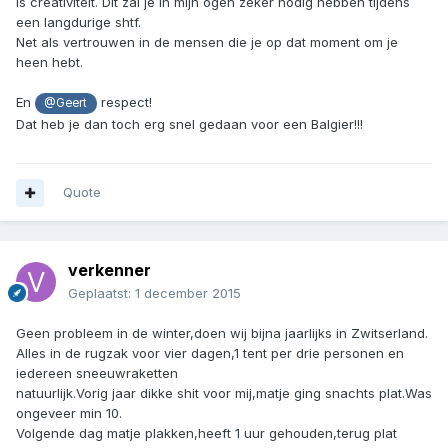
is creativiteit. Dit zal je in mijn ogen zeker nodig hebben tijdens
een langdurige shtf.
Net als vertrouwen in de mensen die je op dat moment om je
heen hebt.
En
respect!
@Geert
Dat heb je dan toch erg snel gedaan voor een Balgier!!!
Quote
verkenner
Geplaatst:
1 december 2015
Geen probleem in de winter,doen wij bijna jaarlijks in Zwitserland.
Alles in de rugzak voor vier dagen,1 tent per drie personen en
iedereen sneeuwraketten
natuurlijk.Vorig jaar dikke shit voor mij,matje ging snachts plat.Was
ongeveer min 10.
Volgende dag matje plakken,heeft 1 uur gehouden,terug plat