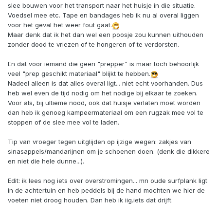
slee bouwen voor het transport naar het huisje in die situatie.
Voedsel mee etc. Tape en bandages heb ik nu al overal liggen
voor het geval het weer fout gaat.
Maar denk dat ik het dan wel een poosje zou kunnen uithouden
zonder dood te vriezen of te hongeren of te verdorsten.
En dat voor iemand die geen "prepper" is maar toch behoorlijk
veel "prep geschikt materiaal" blijkt te hebben.
Nadeel alleen is dat alles overal ligt... niet echt voorhanden. Dus
heb wel even de tijd nodig om het nodige bij elkaar te zoeken.
Voor als, bij ultieme nood, ook dat huisje verlaten moet worden
dan heb ik genoeg kampeermateriaal om een rugzak mee vol te
stoppen of de slee mee vol te laden.
Tip van vroeger tegen uitglijden op ijzige wegen: zakjes van
sinasappels/mandarijnen om je schoenen doen. (denk die dikkere
en niet die hele dunne...).
Edit: ik lees nog iets over overstromingen... mn oude surfplank ligt
in de achtertuin en heb peddels bij de hand mochten we hier de
voeten niet droog houden. Dan heb ik iig.iets dat drijft.