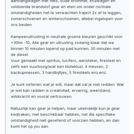
aanhangwagen met fiets, oude brommer, kruiwagen en
voldoende brandstof gear en eten om onder normale
omstandigheden het te verwachten traject 2x af te leggen,
zomerschoenen en winterschoenen, allebei ingelopen voor
ons beiden.
Kampeeruitrusting in neutrale groene kleuren geschikt voor
+30tm -10, Alle gear en uitrusting zodanig klaar dat we
binnen 10 minuten lopend op pad kunnen. 30 minuten met
de diesel.
Vuur gemaakt met spiritus, lucifers, aansteker, firesteel en
zelfs een vuurboog(wat een kloteklus). 4 messen, 2
backupmessen, 3 handbijltjes, 5 firesteels enz.enz.
Je kunt oefenen wat je wilt, maar dat zal je niet redden. Wat
je wel kan redden is creativiteit, ervaring, weerstand,
wilskracht en vooral vertrouwen.
Natuurlijk kan gear je helpen, maar uiteindelijk kun je gear
kwijtraken, niet beschikbaar hebben, net die specifieke
omstandigheid niet geoefend of voorzien hebben, en dan
komt het op jou aan.