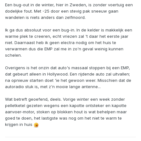
Een bug-out in de winter, hier in Zweden, is zonder voertuig een
dodelijke fout. Met -25 door een stevig pak sneeuw gaan
wandelen is niets anders dan zelfmoord.
Ik ga dus absoluut voor een bug-in. In de kelder is makkelijk een
warme plek te creeren, echt vriezen zal 't daar het eerste jaar
niet. Daarnaast heb ik geen electra nodig om het huis te
verwarmen dus die EMP zal me in zo'n geval weinig kunnen
schelen.
Overigens is het onzin dat auto's massaal stoppen bij een EMP,
dat gebeurt alleen in Hollywood. Een rijdende auto zal uitvallen;
na opnieuw starten doet 'ie het gewoon weer. Misschien dat de
autoradio stuk is, met z'n mooie lange antenne...
Wat betreft geoefend, deels. Vorige winter een week zonder
pelletketel gezeten wegens een kapotte ontsteker en kapotte
aanvoer-motor, stoken op blokken hout is wat behelpen maar
goed te doen, het lastigste was nog om het niet te warm te
krijgen in huis