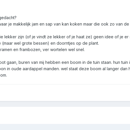
 gedacht?
waar je makkelijk jam en sap van kan koken maar die ook zo van de st
 lekker zijn (of je vindt ze lekker of je haat ze) geen idee of je er
 (maar wel grote bessen) en doorntjes op de plant.
bramen en frambozen, ver wortelen wel snel.
t gaan, buren van mij hebben een boom in de tuin staan. hun tuin i
n in oude aardappel manden. wel staat deze boom al langer dan he
oom.