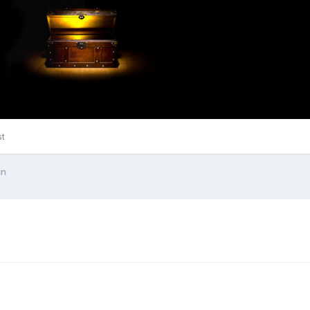
st
in