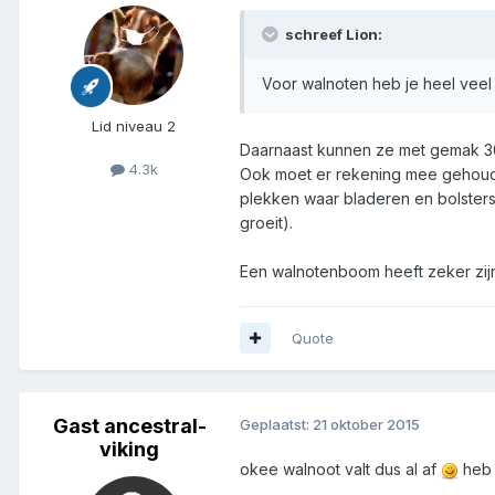
schreef Lion:
Voor walnoten heb je heel vee
Lid niveau 2
Daarnaast kunnen ze met gemak 30
4.3k
Ook moet er rekening mee gehouden
plekken waar bladeren en bolsters
groeit).
Een walnotenboom heeft zeker zijn 
Quote
Gast ancestral-
Geplaatst:
21 oktober 2015
viking
okee walnoot valt dus al af
heb 