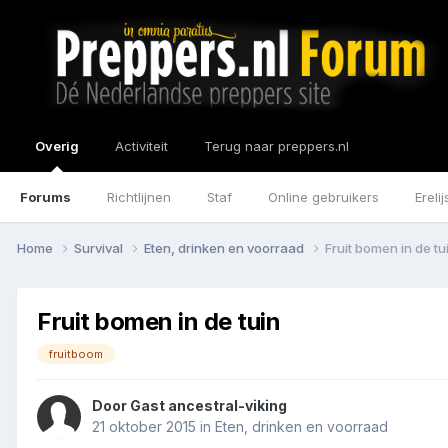
Overig
Activiteit
Terug naar preppers.nl
Forums
Richtlijnen
Staf
Online gebruikers
Erelij
Home
Survival
Eten, drinken en voorraad
Fruit bomen in de tu
Fruit bomen in de tuin
fruitboom
Door Gast ancestral-viking
21 oktober 2015
in
Eten, drinken en voorraad