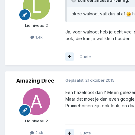
schreef ancestral-viking:
okee walnoot valt dus al af
h
Lid niveau 2
Ja, voor walnoot heb je echt veel p
1.4k
ook, die kan je wel klein houden.
Quote
Amazing Dree
Geplaatst:
21 oktober 2015
Een hazelnoot dan ? Meen gelezen 
Maar dat moet je dan even google
Pruimebomen zijn ook leuk, en daa
Lid niveau 2
2.4k
Quote