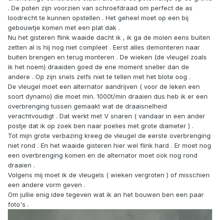
. De poten zijn voorzien van schroefdraad om perfect de as
loodrecht te kunnen opstellen . Het geheel moet op een bij
gebouwtje komen met een plat dak .
Nu het gisteren flink waaide dacht ik , ik ga de molen eens buiten
zetten al is hij nog niet compleet . Eerst alles demonteren naar
buiten brengen en terug monteren . De wieken (de vleugel zoals
ik het noem) draaiden goed de ene moment sneller dan de
andere . Op zijn snels zelfs niet te tellen met het blote oog .
De vleugel moet een alternator aandrijven ( voor de leken een
soort dynamo) die moet min. 1000t/min draaien dus heb ik er een
overbrenging tussen gemaakt wat de draaisnelheid
verachtvoudigt . Dat werkt met V snaren ( vandaar in een ander
postje dat ik op zoek ben naar poelies met grote diameter ) .
Tot mijn grote verbazing kreeg de vleugel de eerste overbrenging
niet rond . En het waaide gisteren hier wel flink hard . Er moet nog
een overbrenging komen en de alternator moet ook nog rond
draaien .
Volgens mij moet ik de vleugels ( wieken vergroten ) of misschien
een andere vorm geven .
Om jullie enig idee tegeven wat ik an het bouwen ben een paar
foto's .