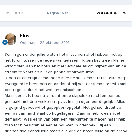
VOR.
Pagina 1 van 3
VOLGENDE
Flos
Geplaatst:
22 oktober 2014
Sommigen onder jullie weten het misschien al of hebben het op
het forum tussen de regels wel gelezen . Ik ben bezig een kleine
windmolen aan het bouwen met verticale as om mijzelf van enige
stroom te voorzien bij een panne of stroomuitval .
Ik ben er eigenlijk al maanden mee bezig . Omdat ik niet elke dag
evengoed te been ben en omdat bij mij wat eerst moet eerst komt
een regel is duurt het wat lang misschien .
Maar goed . Ik heb na verschillende slapeloze nachten een as
gemaakt met drie wieken uit pvc . In mijn ogen oer degelijk . Alles
is gelijmd gebouwd of gepopt en opgekit . Het geheel draait op
een as van hard staal op kogellagers . Daarna heb ik een voet
gemaakt . Was eerst van plan een vierkanten te maken maar heb
toen toch besloten er een te bouwen in driehoek . Bij een
driehoekige constructie staan alle drie de poten altijd op de grond