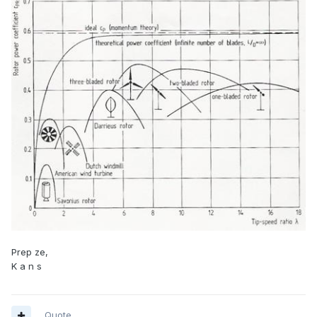
Prep ze,
K a n s
Quote