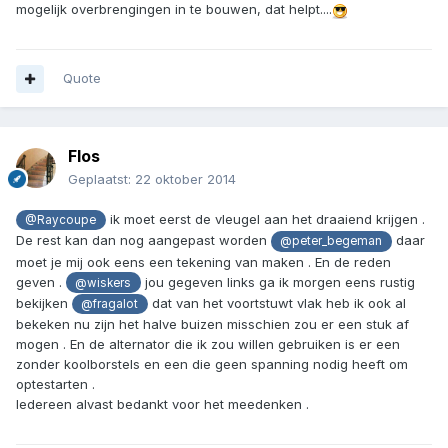
mogelijk overbrengingen in te bouwen, dat helpt....
Quote
Flos
Geplaatst:
22 oktober 2014
ik moet eerst de vleugel aan het draaiend krijgen .
@Raycoupe
De rest kan dan nog aangepast worden
daar
@peter_begeman
moet je mij ook eens een tekening van maken . En de reden
geven .
jou gegeven links ga ik morgen eens rustig
@wiskers
bekijken
dat van het voortstuwt vlak heb ik ook al
@fragalot
bekeken nu zijn het halve buizen misschien zou er een stuk af
mogen . En de alternator die ik zou willen gebruiken is er een
zonder koolborstels en een die geen spanning nodig heeft om
optestarten .
Iedereen alvast bedankt voor het meedenken .