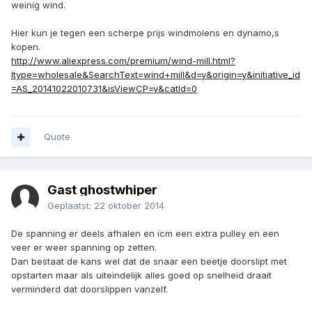
weinig wind.
Hier kun je tegen een scherpe prijs windmolens en dynamo,s
kopen.
http://www.aliexpress.com/premium/wind-mill.html?
ltype=wholesale&SearchText=wind+mill&d=y&origin=y&initiative_id
=AS_20141022010731&isViewCP=y&catId=0
Quote
Gast ghostwhiper
Geplaatst:
22 oktober 2014
De spanning er deels afhalen en icm een extra pulley en een
veer er weer spanning op zetten.
Dan bestaat de kans wel dat de snaar een beetje doorslipt met
opstarten maar als uiteindelijk alles goed op snelheid draait
verminderd dat doorslippen vanzelf.