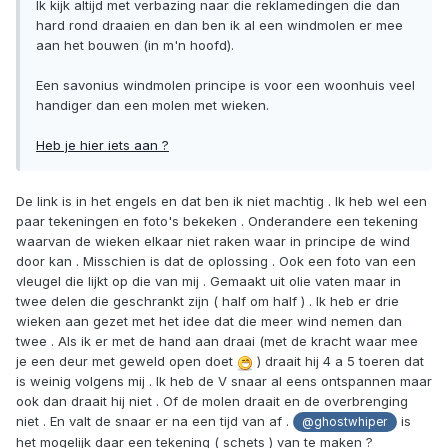
Ik kijk altijd met verbazing naar die reklamedingen die dan
hard rond draaien en dan ben ik al een windmolen er mee
aan het bouwen (in m'n hoofd).
Een savonius windmolen principe is voor een woonhuis veel
handiger dan een molen met wieken.
Heb je hier iets aan ?
De link is in het engels en dat ben ik niet machtig . Ik heb wel een
paar tekeningen en foto's bekeken . Onderandere een tekening
waarvan de wieken elkaar niet raken waar in principe de wind
door kan . Misschien is dat de oplossing . Ook een foto van een
vleugel die lijkt op die van mij . Gemaakt uit olie vaten maar in
twee delen die geschrankt zijn ( half om half ) . Ik heb er drie
wieken aan gezet met het idee dat die meer wind nemen dan
twee . Als ik er met de hand aan draai (met de kracht waar mee
je een deur met geweld open doet
) draait hij 4 a 5 toeren dat
is weinig volgens mij . Ik heb de V snaar al eens ontspannen maar
ook dan draait hij niet . Of de molen draait en de overbrenging
niet . En valt de snaar er na een tijd van af .
is
@ghostwhiper
het mogelijk daar een tekening ( schets ) van te maken ?