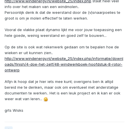
http://www.windenergy.nl/website_25/index.php
staat heel veel
info over het maken van een windmolen..
Persoonlijk denk ik dat de weerstand door de (v)snaarpoelies te
groot is om je molen effectief te laten werken.
Vooral de vlakke plaat dynamo lijkt me voor jouw toepassing een
hele goede, weinig weerstand en goed zelf te bouwen...
Op de site is ook wat rekenwerk gedaan om te bepalen hoe de
wieken er uit kunnen zien..
http://www.windenergy.nl/website_25/index.php/informatie/downl
oads/finish/4-doe-het-zelf/48-windwerkboek-hoofdstuk-8-rotor-
ontwerp
Afijn ik hoop dat je hier iets mee kunt; overigens ben ik altijd
bereid me te denken, maar ook om eventueel met anderstalige
documenten te werken.. Het is een leuk project en ik kan er ook
weer wat van leren...
grts Wisks