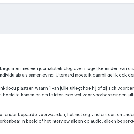
t begonnen met een journalistiek blog over mogelijke einden van 
dividu als als samenleving. Uiteraard moest ik daarbij gelijk ook 
ni-docu plaatsen waarin 1 van jullie uitlegt hoe hij of zij zich voorb
m in beeld te komen en om te laten zien wat voor voorbereidingen julli
ie, onder bepaalde voorwaarden, het niet erg vind om één en ander t
erkenbaar in beeld of het interview alleen op audio, alleen beperk