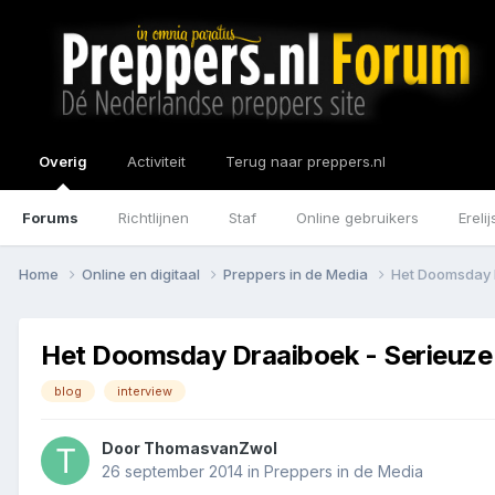
Overig
Activiteit
Terug naar preppers.nl
Forums
Richtlijnen
Staf
Online gebruikers
Erelij
Home
Online en digitaal
Preppers in de Media
Het Doomsday D
Het Doomsday Draaiboek - Serieuze 
blog
interview
Door
ThomasvanZwol
26 september 2014
in
Preppers in de Media