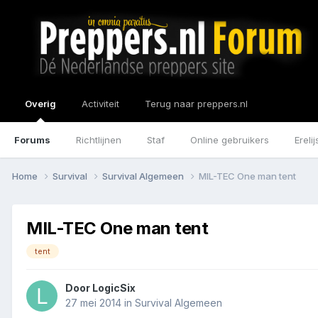
Overig
Activiteit
Terug naar preppers.nl
Forums
Richtlijnen
Staf
Online gebruikers
Erelij
Home
Survival
Survival Algemeen
MIL-TEC One man tent
MIL-TEC One man tent
tent
Door
LogicSix
27 mei 2014
in
Survival Algemeen