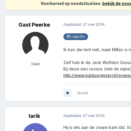
Voorbereid op noodsituaties:
bekijk de no
Gast Peerke
Geplaatst:
27 mei 2014
@LogicSix
Ik ken die tent niet, maar Miltec is 
Zelf heb ik de Jack Wolfskin Gossam
Gast
Bij deze een review. (niet de mijne
http://www.outdoorwijzer.nl/revie
Quote
larik
Geplaatst:
27 mei 2014
Hij is iets aan de zware kant idd.