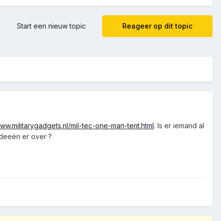
Start een nieuw topic
Reageer op dit topic
www.militarygadgets.nl/mil-tec-one-man-tent.html
. Is er iemand al
ideeën er over ?