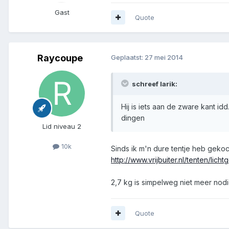
Gast
Quote
Raycoupe
Geplaatst:
27 mei 2014
schreef larik:
Hij is iets aan de zware kant i
dingen
Lid niveau 2
10k
Sinds ik m'n dure tentje heb gekoc
http://www.vrijbuiter.nl/tenten/lic
2,7 kg is simpelweg niet meer nodi
Quote