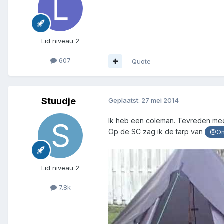
Lid niveau 2
607
Quote
Stuudje
Geplaatst:
27 mei 2014
Ik heb een coleman. Tevreden mee. N
Op de SC zag ik de tarp van
@Om
Lid niveau 2
7.8k