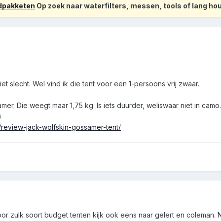
odpakketen
Op zoek naar waterfilters, messen, tools of lang h
niet slecht. Wel vind ik die tent voor een 1-persoons vrij zwaar.
er. Die weegt maar 1,75 kg. Is iets duurder, weliswaar niet in camo.
)
w/review-jack-wolfskin-gossamer-tent/
 Voor zulk soort budget tenten kijk ook eens naar gelert en coleman