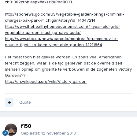
zb01302zrob.aspx#axzz2kRbd8CXL
http://abcnews.go.com/US/vegetable-garden-brings-criminal-
charges-oak-park-michigan/story?id=14047214
http://www.thehealthyhomeeconomist.com/4-year-old-girls-
vegetable-garden-must-go-says-usda/
http://www.cbc.ca/news/canada/montreal/drummondville-
couple-fights-to-keep-vegetable-garden-1.1211864
Het moet toch niet gekker worden. En zoals veel Amerikanen
terecht zeggen, waar is de tijd gebleven dat de overheid zelf
mensen opriep om groente te verbouwen in de zogeheten Victory
Gardens??
http://en.wikipedia.org/wiki/Victory_garden
Quote
f150
Geplaatst:
12 november 2013