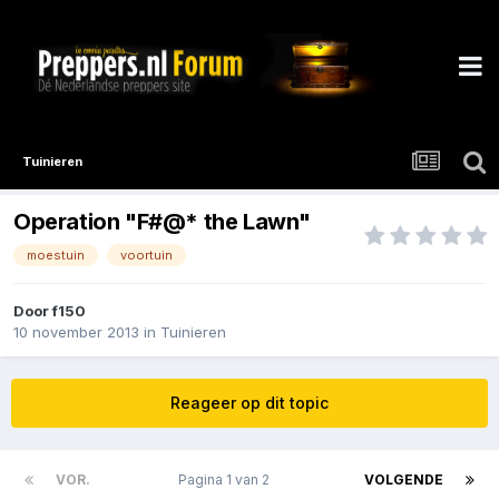
Tuinieren
Operation "F#@* the Lawn"
moestuin
voortuin
Door
f150
10 november 2013
in
Tuinieren
Reageer op dit topic
VOR.
Pagina 1 van 2
VOLGENDE