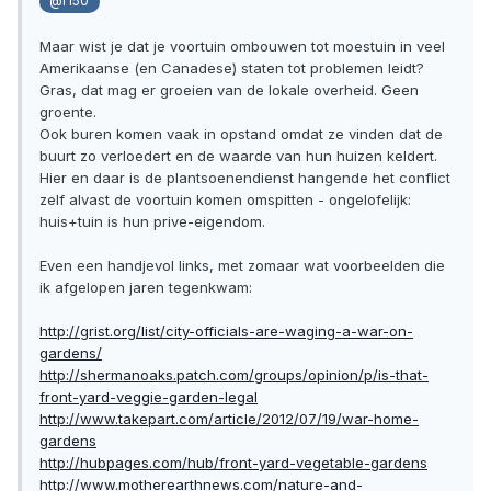
@f150
Maar wist je dat je voortuin ombouwen tot moestuin in veel
Amerikaanse (en Canadese) staten tot problemen leidt?
Gras, dat mag er groeien van de lokale overheid. Geen
groente.
Ook buren komen vaak in opstand omdat ze vinden dat de
buurt zo verloedert en de waarde van hun huizen keldert.
Hier en daar is de plantsoenendienst hangende het conflict
zelf alvast de voortuin komen omspitten - ongelofelijk:
huis+tuin is hun prive-eigendom.
Even een handjevol links, met zomaar wat voorbeelden die
ik afgelopen jaren tegenkwam:
http://grist.org/list/city-officials-are-waging-a-war-on-
gardens/
http://shermanoaks.patch.com/groups/opinion/p/is-that-
front-yard-veggie-garden-legal
http://www.takepart.com/article/2012/07/19/war-home-
gardens
http://hubpages.com/hub/front-yard-vegetable-gardens
http://www.motherearthnews.com/nature-and-