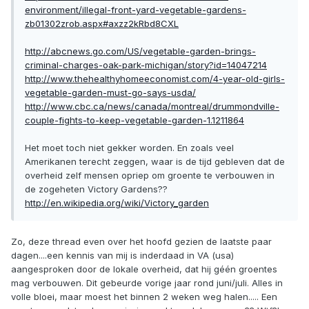
environment/illegal-front-yard-vegetable-gardens-
zb01302zrob.aspx#axzz2kRbd8CXL
http://abcnews.go.com/US/vegetable-garden-brings-
criminal-charges-oak-park-michigan/story?id=14047214
http://www.thehealthyhomeeconomist.com/4-year-old-girls-
vegetable-garden-must-go-says-usda/
http://www.cbc.ca/news/canada/montreal/drummondville-
couple-fights-to-keep-vegetable-garden-1.1211864
Het moet toch niet gekker worden. En zoals veel
Amerikanen terecht zeggen, waar is de tijd gebleven dat de
overheid zelf mensen opriep om groente te verbouwen in
de zogeheten Victory Gardens??
http://en.wikipedia.org/wiki/Victory_garden
Zo, deze thread even over het hoofd gezien de laatste paar
dagen....een kennis van mij is inderdaad in VA (usa)
aangesproken door de lokale overheid, dat hij géén groentes
mag verbouwen. Dit gebeurde vorige jaar rond juni/juli. Alles in
volle bloei, maar moest het binnen 2 weken weg halen..... Een