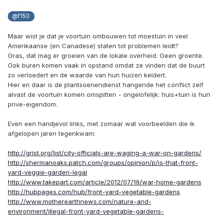
@f150
Maar wist je dat je voortuin ombouwen tot moestuin in veel
Amerikaanse (en Canadese) staten tot problemen leidt?
Gras, dat mag er groeien van de lokale overheid. Geen groente.
Ook buren komen vaak in opstand omdat ze vinden dat de buurt
zo verloedert en de waarde van hun huizen keldert.
Hier en daar is de plantsoenendienst hangende het conflict zelf
alvast de voortuin komen omspitten - ongelofelijk: huis+tuin is hun
prive-eigendom.
Even een handjevol links, met zomaar wat voorbeelden die ik
afgelopen jaren tegenkwam:
http://grist.org/list/city-officials-are-waging-a-war-on-gardens/
http://shermanoaks.patch.com/groups/opinion/p/is-that-front-
yard-veggie-garden-legal
http://www.takepart.com/article/2012/07/19/war-home-gardens
http://hubpages.com/hub/front-yard-vegetable-gardens
http://www.motherearthnews.com/nature-and-
environment/illegal-front-yard-vegetable-gardens-