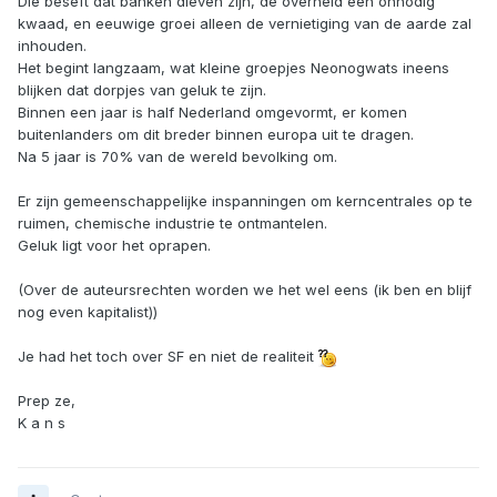
Die beseft dat banken dieven zijn, de overheid een onnodig
kwaad, en eeuwige groei alleen de vernietiging van de aarde zal
inhouden.
Het begint langzaam, wat kleine groepjes Neonogwats ineens
blijken dat dorpjes van geluk te zijn.
Binnen een jaar is half Nederland omgevormt, er komen
buitenlanders om dit breder binnen europa uit te dragen.
Na 5 jaar is 70% van de wereld bevolking om.
Er zijn gemeenschappelijke inspanningen om kerncentrales op te
ruimen, chemische industrie te ontmantelen.
Geluk ligt voor het oprapen.
(Over de auteursrechten worden we het wel eens (ik ben en blijf
nog even kapitalist))
Je had het toch over SF en niet de realiteit
Prep ze,
K a n s