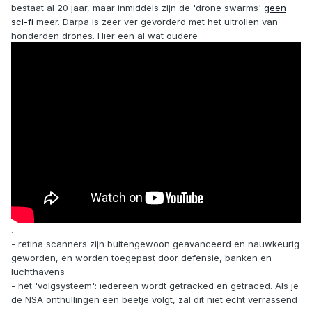
bestaat al 20 jaar, maar inmiddels zijn de 'drone swarms'
geen
sci-fi
meer. Darpa is zeer ver gevorderd met het uitrollen van
honderden drones. Hier een al wat oudere
.
- retina scanners zijn buitengewoon geavanceerd en nauwkeurig
geworden, en worden toegepast door defensie, banken en
luchthavens
- het 'volgsysteem': iedereen wordt getracked en getraced. Als je
de NSA onthullingen een beetje volgt, zal dit niet echt verrassend