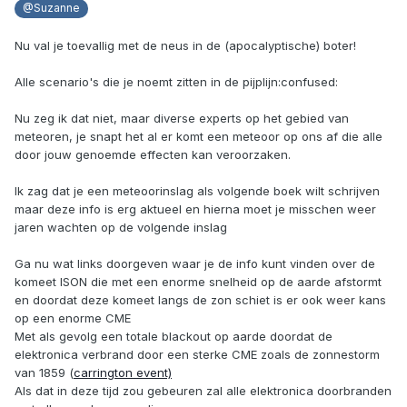
@Suzanne
Nu val je toevallig met de neus in de (apocalyptische) boter!
Alle scenario's die je noemt zitten in de pijplijn:confused:
Nu zeg ik dat niet, maar diverse experts op het gebied van
meteoren, je snapt het al er komt een meteoor op ons af die alle
door jouw genoemde effecten kan veroorzaken.
Ik zag dat je een meteoorinslag als volgende boek wilt schrijven
maar deze info is erg aktueel en hierna moet je misschen weer
jaren wachten op de volgende inslag
Ga nu wat links doorgeven waar je de info kunt vinden over de
komeet ISON die met een enorme snelheid op de aarde afstormt
en doordat deze komeet langs de zon schiet is er ook weer kans
op een enorme CME
Met als gevolg een totale blackout op aarde doordat de
elektronica verbrand door een sterke CME zoals de zonnestorm
van 1859 (
carrington event)
Als dat in deze tijd zou gebeuren zal alle elektronica doorbranden