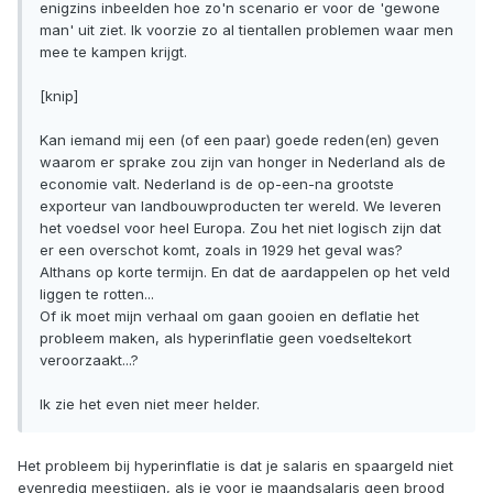
enigzins inbeelden hoe zo'n scenario er voor de 'gewone
man' uit ziet. Ik voorzie zo al tientallen problemen waar men
mee te kampen krijgt.
[knip]
Kan iemand mij een (of een paar) goede reden(en) geven
waarom er sprake zou zijn van honger in Nederland als de
economie valt. Nederland is de op-een-na grootste
exporteur van landbouwproducten ter wereld. We leveren
het voedsel voor heel Europa. Zou het niet logisch zijn dat
er een overschot komt, zoals in 1929 het geval was?
Althans op korte termijn. En dat de aardappelen op het veld
liggen te rotten...
Of ik moet mijn verhaal om gaan gooien en deflatie het
probleem maken, als hyperinflatie geen voedseltekort
veroorzaakt...?
Ik zie het even niet meer helder.
Het probleem bij hyperinflatie is dat je salaris en spaargeld niet
evenredig meestijgen, als je voor je maandsalaris geen brood