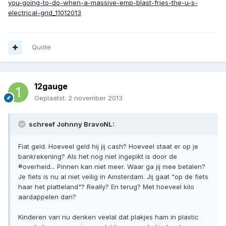
you-going-to-do-when-a-massive-emp-blast-fries-the-u-s-
electrical-grid_11012013
Quote
12gauge
Geplaatst:
2 november 2013
schreef Johnny BravoNL:
Fiat geld. Hoeveel geld hij jij cash? Hoeveel staat er op je
bankrekening? Als het nog niet ingepikt is door de
®overheid... Pinnen kan niet meer. Waar ga jij mee betalen?
Je fiets is nu al niet veilig in Amsterdam. Jij gaat "op de fiets
haar het platteland"? Really? En terug? Met hoeveel kilo
aardappelen dan?
Kinderen van nu denken veelal dat plakjes ham in plastic