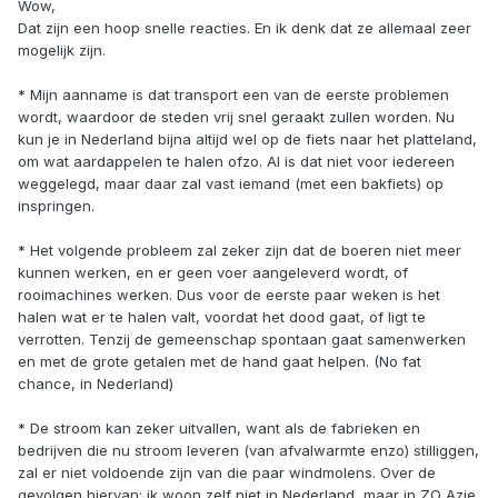
Wow,
Dat zijn een hoop snelle reacties. En ik denk dat ze allemaal zeer
mogelijk zijn.
* Mijn aanname is dat transport een van de eerste problemen
wordt, waardoor de steden vrij snel geraakt zullen worden. Nu
kun je in Nederland bijna altijd wel op de fiets naar het platteland,
om wat aardappelen te halen ofzo. Al is dat niet voor iedereen
weggelegd, maar daar zal vast iemand (met een bakfiets) op
inspringen.
* Het volgende probleem zal zeker zijn dat de boeren niet meer
kunnen werken, en er geen voer aangeleverd wordt, of
rooimachines werken. Dus voor de eerste paar weken is het
halen wat er te halen valt, voordat het dood gaat, of ligt te
verrotten. Tenzij de gemeenschap spontaan gaat samenwerken
en met de grote getalen met de hand gaat helpen. (No fat
chance, in Nederland)
* De stroom kan zeker uitvallen, want als de fabrieken en
bedrijven die nu stroom leveren (van afvalwarmte enzo) stilliggen,
zal er niet voldoende zijn van die paar windmolens. Over de
gevolgen hiervan: ik woon zelf niet in Nederland, maar in ZO Azie,