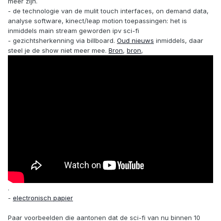
meer zijn.
- de technologie van de mulit touch interfaces, on demand data,
analyse software, kinect/leap motion toepassingen: het is
inmiddels main stream geworden ipv sci-fi
- gezichtsherkenning via billboard.
Oud nieuws
inmiddels, daar
steel je de show niet meer mee.
Bron
,
bron
,
.
-
electronisch papier
Paar voorbeelden die aantonen dat de sci-fi van nu binnen 10