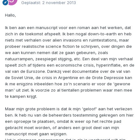
Geplaatst:
2 november 2013
Hallo,
Ik ben aan een manuscript voor een roman aan het werken, dat
zich in de toekomst afspeelt. Ik ben nogal down-to-earth en heb
niets met verhalen over alien invasions en ruimtestations, maar
probeer realistische science fiction te schrijven, over dingen die
we aan kunnen nemen dat ze gaan gebeuren, zoals
natuurrampen, zeespiegel stijging, etc. Een deel van mijn verhaal
speelt zich af tijdens een economische crisis, hyperinflatie, en de
val van de Eurozone. Dankzij veel documentatie over de val van
de Soviet Unie, de crisis in Argentinie en de Grote Depressie kan
ik me enigzins inbeelden hoe zo'n scenario er voor de 'gewone
man' uit ziet. Ik voorzie zo al tientallen problemen waar men mee
te kampen krijgt.
Maar mijn grote probleem is dat ik mijn 'geloof' aan het verliezen
ben. Ik heb nu van de beheerders toestemming gekregen om hier
een oproepje te plaatsen, omdat ik weer op het rechte pad
gebracht moet worden, of anders een groot deel van mijn
manuscript moet gaan wijzigen.