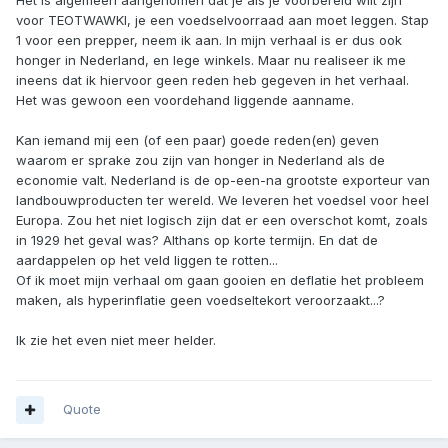
Het is algemeen aangenomen dat je als je voorbereid wilt zijn
voor TEOTWAWKI, je een voedselvoorraad aan moet leggen. Stap
1 voor een prepper, neem ik aan. In mijn verhaal is er dus ook
honger in Nederland, en lege winkels. Maar nu realiseer ik me
ineens dat ik hiervoor geen reden heb gegeven in het verhaal.
Het was gewoon een voordehand liggende aanname.
Kan iemand mij een (of een paar) goede reden(en) geven
waarom er sprake zou zijn van honger in Nederland als de
economie valt. Nederland is de op-een-na grootste exporteur van
landbouwproducten ter wereld. We leveren het voedsel voor heel
Europa. Zou het niet logisch zijn dat er een overschot komt, zoals
in 1929 het geval was? Althans op korte termijn. En dat de
aardappelen op het veld liggen te rotten...
Of ik moet mijn verhaal om gaan gooien en deflatie het probleem
maken, als hyperinflatie geen voedseltekort veroorzaakt...?
Ik zie het even niet meer helder.
Quote