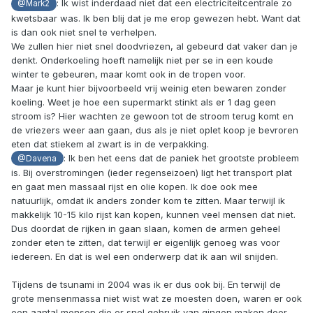
: Ik wist inderdaad niet dat een electriciteitcentrale zo
@Mark2
kwetsbaar was. Ik ben blij dat je me erop gewezen hebt. Want dat
is dan ook niet snel te verhelpen.
We zullen hier niet snel doodvriezen, al gebeurd dat vaker dan je
denkt. Onderkoeling hoeft namelijk niet per se in een koude
winter te gebeuren, maar komt ook in de tropen voor.
Maar je kunt hier bijvoorbeeld vrij weinig eten bewaren zonder
koeling. Weet je hoe een supermarkt stinkt als er 1 dag geen
stroom is? Hier wachten ze gewoon tot de stroom terug komt en
de vriezers weer aan gaan, dus als je niet oplet koop je bevroren
eten dat stiekem al zwart is in de verpakking.
: Ik ben het eens dat de paniek het grootste probleem
@Davena
is. Bij overstromingen (ieder regenseizoen) ligt het transport plat
en gaat men massaal rijst en olie kopen. Ik doe ook mee
natuurlijk, omdat ik anders zonder kom te zitten. Maar terwijl ik
makkelijk 10-15 kilo rijst kan kopen, kunnen veel mensen dat niet.
Dus doordat de rijken in gaan slaan, komen de armen geheel
zonder eten te zitten, dat terwijl er eigenlijk genoeg was voor
iedereen. En dat is wel een onderwerp dat ik aan wil snijden.
Tijdens de tsunami in 2004 was ik er dus ook bij. En terwijl de
grote mensenmassa niet wist wat ze moesten doen, waren er ook
een aantal mensen die er snel gebruik van gingen maken door