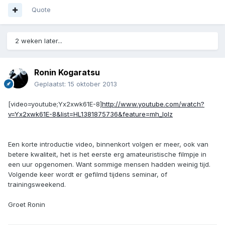
Quote
2 weken later...
Ronin Kogaratsu
Geplaatst:
15 oktober 2013
[video=youtube;Yx2xwk61E-8]
http://www.youtube.com/watch?
v=Yx2xwk61E-8&list=HL1381875736&feature=mh_lolz
Een korte introductie video, binnenkort volgen er meer, ook van
betere kwaliteit, het is het eerste erg amateuristische filmpje in
een uur opgenomen. Want sommige mensen hadden weinig tijd.
Volgende keer wordt er gefilmd tijdens seminar, of
trainingsweekend.
Groet Ronin