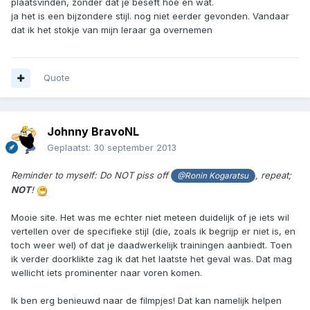
plaatsvinden, zonder dat je beseft hoe en wat.
ja het is een bijzondere stijl. nog niet eerder gevonden. Vandaar
dat ik het stokje van mijn leraar ga overnemen
Quote
Johnny BravoNL
Geplaatst:
30 september 2013
Reminder to myself: Do NOT piss off
, repeat;
@Ronin Kogaratsu
NOT
!
Mooie site. Het was me echter niet meteen duidelijk of je iets wil
vertellen over de specifieke stijl (die, zoals ik begrijp er niet is, en
toch weer wel) of dat je daadwerkelijk trainingen aanbiedt. Toen
ik verder doorklikte zag ik dat het laatste het geval was. Dat mag
wellicht iets prominenter naar voren komen.
Ik ben erg benieuwd naar de filmpjes! Dat kan namelijk helpen