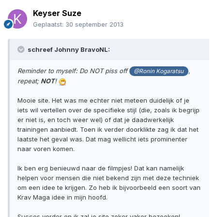
Keyser Suze
Geplaatst:
30 september 2013
schreef Johnny BravoNL:
Reminder to myself: Do NOT piss off
,
@Ronin Kogaratsu
repeat;
NOT
!
Mooie site. Het was me echter niet meteen duidelijk of je
iets wil vertellen over de specifieke stijl (die, zoals ik begrijp
er niet is, en toch weer wel) of dat je daadwerkelijk
trainingen aanbiedt. Toen ik verder doorklikte zag ik dat het
laatste het geval was. Dat mag wellicht iets prominenter
naar voren komen.
Ik ben erg benieuwd naar de filmpjes! Dat kan namelijk
helpen voor mensen die niet bekend zijn met deze techniek
om een idee te krijgen. Zo heb ik bijvoorbeeld een soort van
Krav Maga idee in mijn hoofd.
Succes verder en ik zal je site zeker vaker bezoeken!