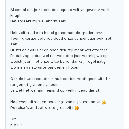
Alleen al dat je zo een deel opsec wilt vrijgeven vind ik
knap!
Het spreekt mij wel enorm aan!
Heb zelf altijd een hekel gehad aan de graden enz.
Toen ik karate oefende deed onze sensei daar ook niet
aan.
Hij zei ook dit is geen specifiek stijl maar wel effectief.
En dat zag je dus wel na twee drie jaar waarbij we op
wedstrijden met onze witte band, dankzij, regelmatig
wonnen van zwarte banden en hoger.
Ook de budosport die ik nu beoefen heeft geen uiterlijk
rangen of graden systeem.
Je ziet het wel aan iemand op welk niveau die zit.
Nog even uitzoeken hoever je van mij vandaan zit
De reisafstand zal wel te groot zijn
Grt
K a n s