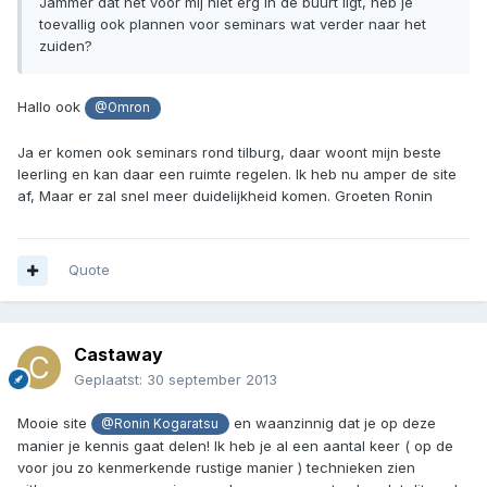
Jammer dat het voor mij niet erg in de buurt ligt, heb je
toevallig ook plannen voor seminars wat verder naar het
zuiden?
Hallo ook
@Omron
Ja er komen ook seminars rond tilburg, daar woont mijn beste
leerling en kan daar een ruimte regelen. Ik heb nu amper de site
af, Maar er zal snel meer duidelijkheid komen. Groeten Ronin
Quote
Castaway
Geplaatst:
30 september 2013
Mooie site
en waanzinnig dat je op deze
@Ronin Kogaratsu
manier je kennis gaat delen! Ik heb je al een aantal keer ( op de
voor jou zo kenmerkende rustige manier ) technieken zien