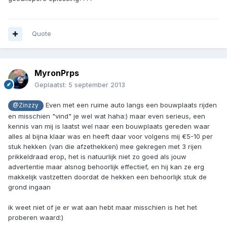
Quote
MyronPrps
Geplaatst:
5 september 2013
Even met een ruime auto langs een bouwplaats rijden
@Zinzzy
en misschien "vind" je wel wat haha:) maar even serieus, een
kennis van mij is laatst wel naar een bouwplaats gereden waar
alles al bijna klaar was en heeft daar voor volgens mij €5-10 per
stuk hekken (van die afzethekken) mee gekregen met 3 rijen
prikkeldraad erop, het is natuurlijk niet zo goed als jouw
advertentie maar alsnog behoorlijk effectief, en hij kan ze erg
makkelijk vastzetten doordat de hekken een behoorlijk stuk de
grond ingaan
ik weet niet of je er wat aan hebt maar misschien is het het
proberen waard:)