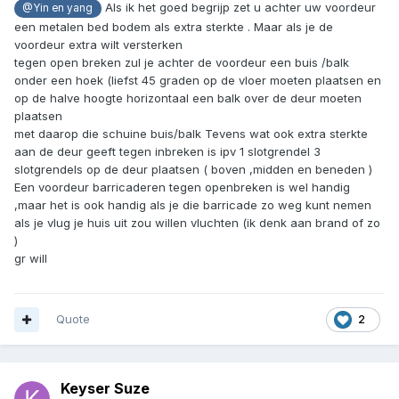
Als ik het goed begrijp zet u achter uw voordeur
@Yin en yang
een metalen bed bodem als extra sterkte . Maar als je de
voordeur extra wilt versterken
tegen open breken zul je achter de voordeur een buis /balk
onder een hoek (liefst 45 graden op de vloer moeten plaatsen en
op de halve hoogte horizontaal een balk over de deur moeten
plaatsen
met daarop die schuine buis/balk Tevens wat ook extra sterkte
aan de deur geeft tegen inbreken is ipv 1 slotgrendel 3
slotgrendels op de deur plaatsen ( boven ,midden en beneden )
Een voordeur barricaderen tegen openbreken is wel handig
,maar het is ook handig als je die barricade zo weg kunt nemen
als je vlug je huis uit zou willen vluchten (ik denk aan brand of zo
)
gr will
Quote
2
Keyser Suze