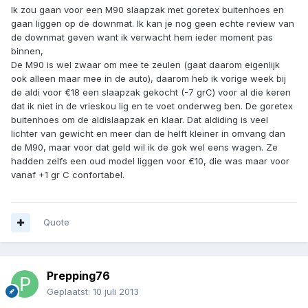
Ik zou gaan voor een M90 slaapzak met goretex buitenhoes en
gaan liggen op de downmat. Ik kan je nog geen echte review van
de downmat geven want ik verwacht hem ieder moment pas
binnen,
De M90 is wel zwaar om mee te zeulen (gaat daarom eigenlijk
ook alleen maar mee in de auto), daarom heb ik vorige week bij
de aldi voor €18 een slaapzak gekocht (-7 grC) voor al die keren
dat ik niet in de vrieskou lig en te voet onderweg ben. De goretex
buitenhoes om de aldislaapzak en klaar. Dat aldiding is veel
lichter van gewicht en meer dan de helft kleiner in omvang dan
de M90, maar voor dat geld wil ik de gok wel eens wagen. Ze
hadden zelfs een oud model liggen voor €10, die was maar voor
vanaf +1 gr C confortabel.
Quote
Prepping76
Geplaatst:
10 juli 2013