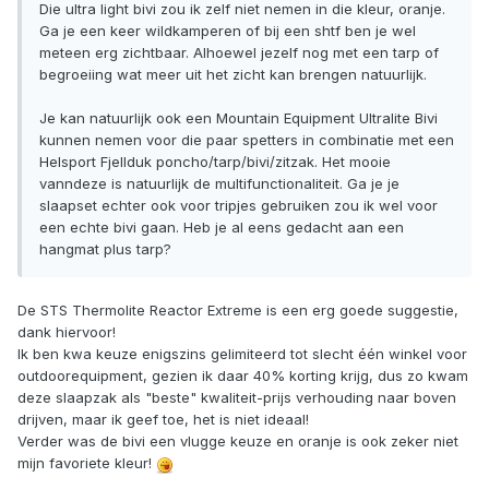
Die ultra light bivi zou ik zelf niet nemen in die kleur, oranje.
Ga je een keer wildkamperen of bij een shtf ben je wel
meteen erg zichtbaar. Alhoewel jezelf nog met een tarp of
begroeiing wat meer uit het zicht kan brengen natuurlijk.
Je kan natuurlijk ook een Mountain Equipment Ultralite Bivi
kunnen nemen voor die paar spetters in combinatie met een
Helsport Fjellduk poncho/tarp/bivi/zitzak. Het mooie
vanndeze is natuurlijk de multifunctionaliteit. Ga je je
slaapset echter ook voor tripjes gebruiken zou ik wel voor
een echte bivi gaan. Heb je al eens gedacht aan een
hangmat plus tarp?
De STS Thermolite Reactor Extreme is een erg goede suggestie,
dank hiervoor!
Ik ben kwa keuze enigszins gelimiteerd tot slecht één winkel voor
outdoorequipment, gezien ik daar 40% korting krijg, dus zo kwam
deze slaapzak als "beste" kwaliteit-prijs verhouding naar boven
drijven, maar ik geef toe, het is niet ideaal!
Verder was de bivi een vlugge keuze en oranje is ook zeker niet
mijn favoriete kleur!