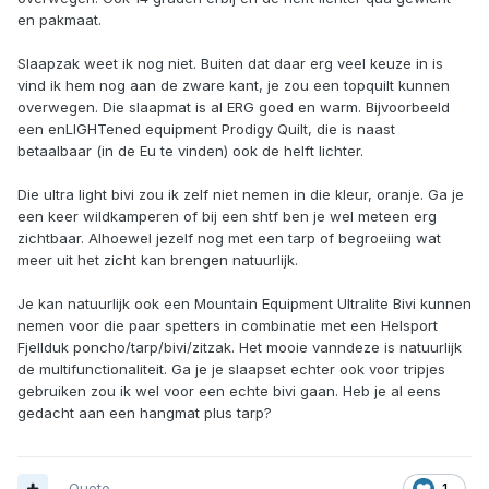
en pakmaat.
Slaapzak weet ik nog niet. Buiten dat daar erg veel keuze in is
vind ik hem nog aan de zware kant, je zou een topquilt kunnen
overwegen. Die slaapmat is al ERG goed en warm. Bijvoorbeeld
een enLIGHTened equipment Prodigy Quilt, die is naast
betaalbaar (in de Eu te vinden) ook de helft lichter.
Die ultra light bivi zou ik zelf niet nemen in die kleur, oranje. Ga je
een keer wildkamperen of bij een shtf ben je wel meteen erg
zichtbaar. Alhoewel jezelf nog met een tarp of begroeiing wat
meer uit het zicht kan brengen natuurlijk.
Je kan natuurlijk ook een Mountain Equipment Ultralite Bivi kunnen
nemen voor die paar spetters in combinatie met een Helsport
Fjellduk poncho/tarp/bivi/zitzak. Het mooie vanndeze is natuurlijk
de multifunctionaliteit. Ga je je slaapset echter ook voor tripjes
gebruiken zou ik wel voor een echte bivi gaan. Heb je al eens
gedacht aan een hangmat plus tarp?
Quote
1