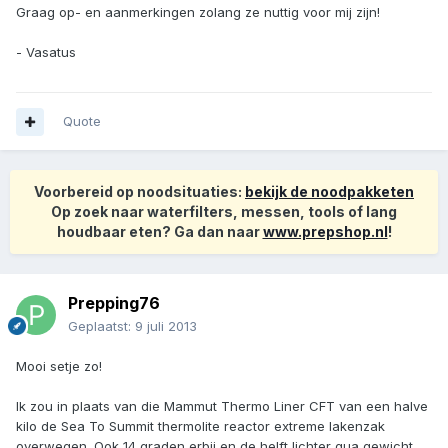
Graag op- en aanmerkingen zolang ze nuttig voor mij zijn!
- Vasatus
Quote
Voorbereid op noodsituaties:
bekijk de noodpakketen
Op zoek naar waterfilters, messen, tools of lang
houdbaar eten? Ga dan naar
www.prepshop.nl
!
Prepping76
Geplaatst:
9 juli 2013
Mooi setje zo!
Ik zou in plaats van die Mammut Thermo Liner CFT van een halve
kilo de Sea To Summit thermolite reactor extreme lakenzak
overwegen. Ook 14 graden erbij en de helft lichter qua gewicht