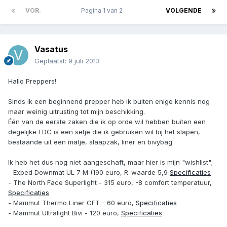
VOR.
Pagina 1 van 2
VOLGENDE
Vasatus
Geplaatst:
9 juli 2013
Hallo Preppers!
Sinds ik een beginnend prepper heb ik buiten enige kennis nog
maar weinig uitrusting tot mijn beschikking.
Één van de eerste zaken die ik op orde wil hebben buiten een
degelijke EDC is een setje die ik gebruiken wil bij het slapen,
bestaande uit een matje, slaapzak, liner en bivybag.
Ik heb het dus nog niet aangeschaft, maar hier is mijn "wishlist";
- Exped Downmat UL 7 M (190 euro, R-waarde 5,9
Specificaties
- The North Face Superlight - 315 euro, -8 comfort temperatuur,
Specificaties
- Mammut Thermo Liner CFT - 60 euro,
Specificaties
- Mammut Ultralight Bivi - 120 euro,
Specificaties