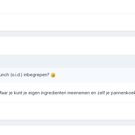
nch (o.i.d.) inbegrepen?
aar je kunt je eigen ingredienten meenemen en zelf je pannenkoek 