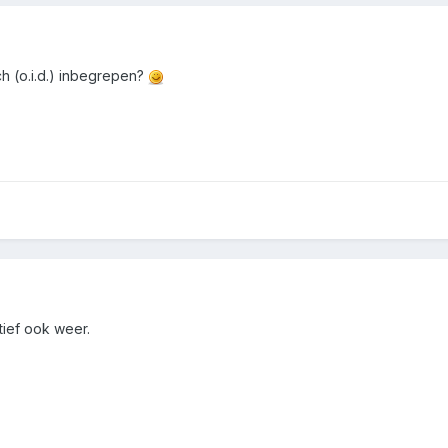
h (o.i.d.) inbegrepen?
atief ook weer.