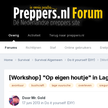
Overig
Activiteit
Terug naar preppers.nl
Forums
Richtlijnen
Staf
Online gebruikers
Erelij
Home
Survival
Survival Algemeen
Do it yourself (DIY)
[Work
[Workshop] "Op eigen houtje" in La
avontuur
bushcraft
lage vuursche
overleven
siegur
Door
Mr. Gold
17 juni 2013
in
Do it yourself (DIY)