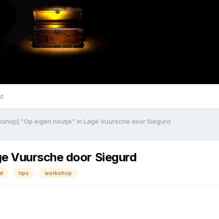
st
shop] "Op eigen houtje" in Lage Vuursche door Siegurd
ge Vuursche door Siegurd
d
tips
workshop