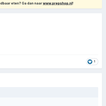
oudbaar eten? Ga dan naar
www.prepshop.nl
!
1