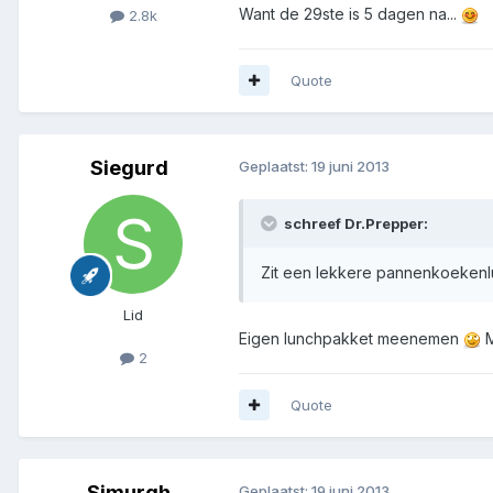
Want de 29ste is 5 dagen na...
2.8k
Quote
Siegurd
Geplaatst:
19 juni 2013
schreef Dr.Prepper:
Zit een lekkere pannenkoekenlu
Lid
Eigen lunchpakket meenemen
M
2
Quote
Simurgh
Geplaatst:
19 juni 2013