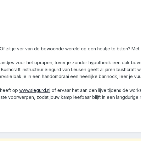
? Of zit je ver van de bewoonde wereld op een houtje te bijten? Me
standjes voor het oprapen, tover je zonder hypotheek een dak bove
Bushcraft instructeur Siegurd van Leusen geeft al jaren bushcraft 
pervisie bak je in een handomdraai een heerlijke bannock, leer je 
 heeft op
www.siegurd.nl
of ervaar het aan den lijve tijdens de wor
ste voorwerpen, zodat jouw kamp leefbaar blijft in een langdurige 