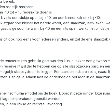
r bereik.
den redelijk haalbaar.
 -10 tot + 10 redelijk te doen is.
 bv rits een stukje open bij + 10, en een binnenzak enz bij -10.
 afgaat hoe kleiner het bereik wordt, een slaapzak, lees laken, waar
 gaat is gewoon te warm bij -10 en een rits open werkt niet omdat je
is dit ook nog eens voor iedereen anders, en zal de ene slaapzak wa
.
ude temperaturen gebruikt gaat worden kun je lekker een gewoon m
n reserve rits/slider te hebben die op alle slaapzakken past, en e
 mogelijk slaapsysteem te krijgen. Een aaneen ritsbare set is, naas
rmen. Dan ga je samen met de onderkoelde persoon in de slaapzak
al snel het mummiemodel om de hoek. Doordat deze minder loze ruimt
ij lage temperaturen gebruikt worden.
n, in een linkse en rechtse uitvoering.