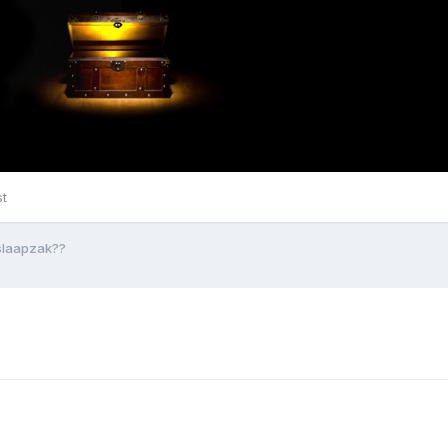
st
slaapzak??