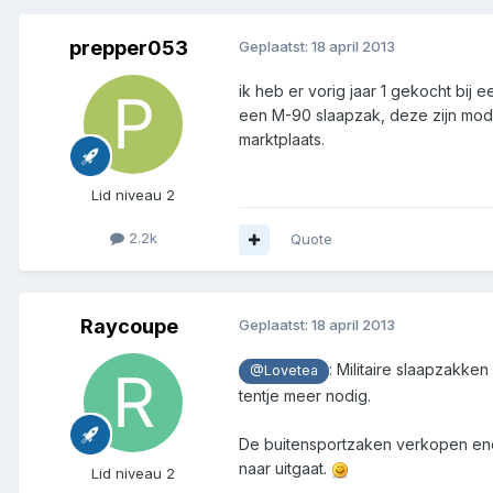
prepper053
Geplaatst:
18 april 2013
ik heb er vorig jaar 1 gekocht bij
een M-90 slaapzak, deze zijn modu
marktplaats.
Lid niveau 2
2.2k
Quote
Raycoupe
Geplaatst:
18 april 2013
: Militaire slaapzakke
@Lovetea
tentje meer nodig.
De buitensportzaken verkopen enorm
naar uitgaat.
Lid niveau 2