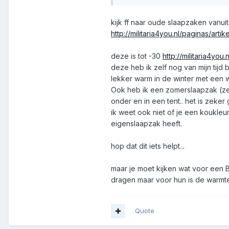
kijk ff naar oude slaapzaken vanui
http://militaria4you.nl/paginas/a
deze is tot -30
http://militaria4you
deze heb ik zelf nog van mijn tijd b
lekker warm in de winter met een
Ook heb ik een zomerslaapzak (zeer
onder en in een tent.. het is zeke
ik weet ook niet of je een koukleum
eigenslaapzak heeft.
hop dat dit iets helpt...
maar je moet kijken wat voor een BO
dragen maar voor hun is de warmte 
Quote