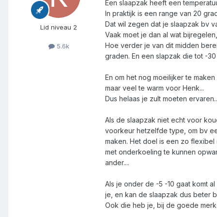
Een slaapzak heeft een temperatuu
In praktijk is een range van 20 gra
Dat wil zegen dat je slaapzak bv van
Lid niveau 2
Vaak moet je dan al wat bijregelen,
Hoe verder je van dit midden bereik
5.6k
graden. En een slapzak die tot -30
En om het nog moeilijker te maken 
maar veel te warm voor Henk...
Dus helaas je zult moeten ervaren..
Als de slaapzak niet echt voor ko
voorkeur hetzelfde type, om bv ee
maken. Het doel is een zo flexibel
met onderkoeling te kunnen opwa
ander....
Als je onder de -5 -10 gaat komt 
je, en kan de slaapzak dus beter b
Ook die heb je, bij de goede merke