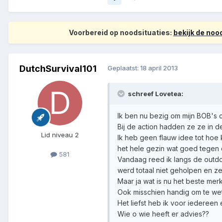
Voorbereid op noodsituaties:
bekijk de no
DutchSurvival101
Geplaatst:
18 april 2013
schreef Lovetea:
Ik ben nu bezig om mijn BOB's 
Bij de action hadden ze ze in d
Lid niveau 2
Ik heb geen flauw idee tot hoe
het hele gezin wat goed tegen 
581
Vandaag reed ik langs de outdo
werd totaal niet geholpen en z
Maar ja wat is nu het beste mer
Ook misschien handig om te wet
Het liefst heb ik voor iederee
Wie o wie heeft er advies??