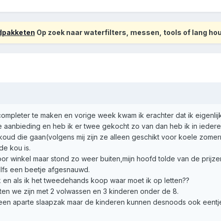
odpakketen
Op zoek naar waterfilters, messen, tools of lang h
completer te maken en vorige week kwam ik erachter dat ik eigenlij
e aanbieding en heb ik er twee gekocht zo van dan heb ik in iedere 
 koud die gaan(volgens mij zijn ze alleen geschikt voor koele zom
de kou is.
or winkel maar stond zo weer buiten,mijn hoofd tolde van de prij
elfs een beetje afgesnauwd.
k en als ik het tweedehands koop waar moet ik op letten??
en we zijn met 2 volwassen en 3 kinderen onder de 8.
n een aparte slaapzak maar de kinderen kunnen desnoods ook eentj