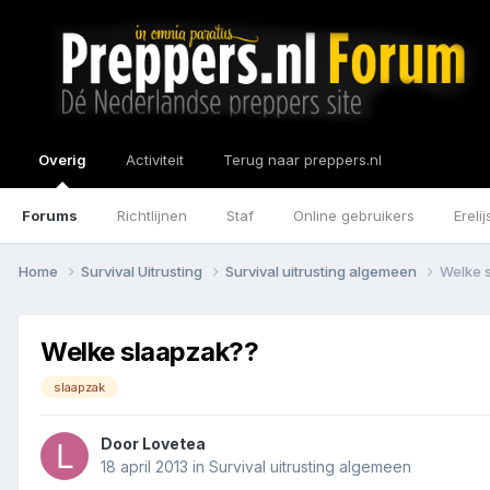
Overig
Activiteit
Terug naar preppers.nl
Forums
Richtlijnen
Staf
Online gebruikers
Erelij
Home
Survival Uitrusting
Survival uitrusting algemeen
Welke 
Welke slaapzak??
slaapzak
Door
Lovetea
18 april 2013
in
Survival uitrusting algemeen