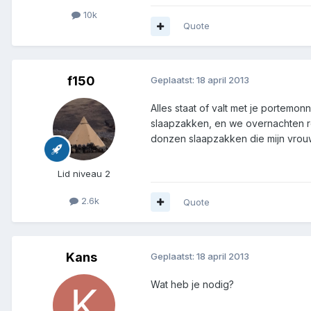
10k
Quote
f150
Geplaatst:
18 april 2013
Alles staat of valt met je portem
slaapzakken, en we overnachten reg
donzen slaapzakken die mijn vrouw
Lid niveau 2
2.6k
Quote
Kans
Geplaatst:
18 april 2013
Wat heb je nodig?