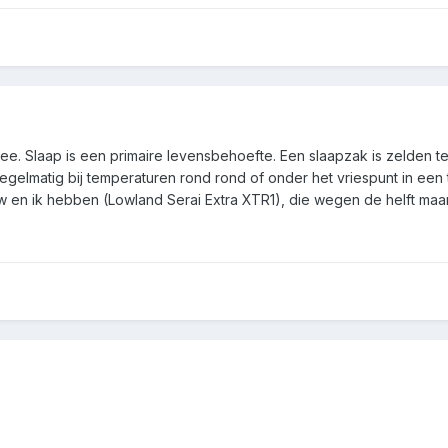
onnee. Slaap is een primaire levensbehoefte. Een slaapzak is zelde
elmatig bij temperaturen rond rond of onder het vriespunt in een t
 en ik hebben (Lowland Serai Extra XTR1), die wegen de helft maar 