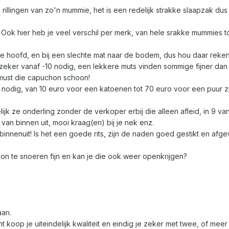
rillingen van zo'n mummie, het is een redelijk strakke slaapzak du
 Ook hier heb je veel verschil per merk, van hele srakke mummies t
je hoofd, en bij een slechte mat naar de bodem, dus hou daar reke
 zeker vanaf -10 nodig, een lekkere muts vinden sommige fijner d
must die capuchon schoon!
nodig, van 10 euro voor een katoenen tot 70 euro voor een puur zi
lijk ze onderling zonder de verkoper erbij die alleen afleid, in 9 van
 van binnen uit, mooi kraag(en) bij je nek enz.
n binnenuit! Is het een goede rits, zijn de naden goed gestikt en afg
n te snoeren fijn en kan je die ook weer openkrijgen?
aan.
 koop je uiteindelijk kwaliteit en eindig je zeker met twee, of mee