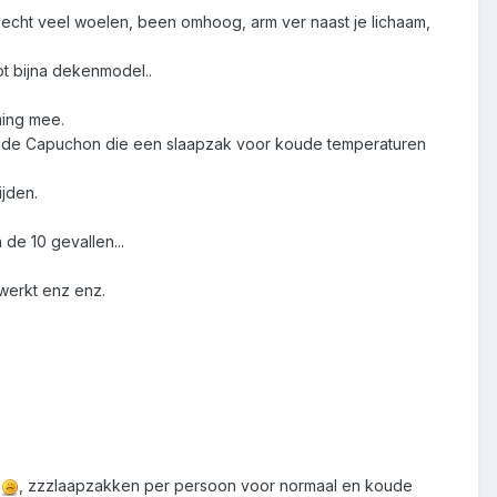
s echt veel woelen, been omhoog, arm ver naast je lichaam,
ot bijna dekenmodel..
ning mee.
an de Capuchon die een slaapzak voor koude temperaturen
jden.
 de 10 gevallen...
ewerkt enz enz.
r
, zzzlaapzakken per persoon voor normaal en koude