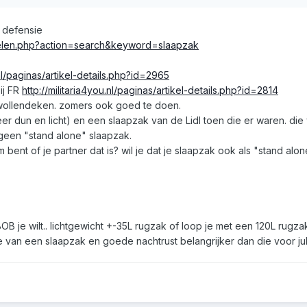
t defensie
rtikelen.php?action=search&keyword=slaapzak
.nl/paginas/artikel-details.php?id=2965
ij FR
http://militaria4you.nl/paginas/artikel-details.php?id=2814
 wollendeken. zomers ook goed te doen.
 dun en licht) en een slaapzak van de Lidl toen die er waren. die 
r geen "stand alone" slaapzak.
 bent of je partner dat is? wil je dat je slaapzak ook als "stand alon
B je wilt.. lichtgewicht +-35L rugzak of loop je met een 120L rugzak
van een slaapzak en goede nachtrust belangrijker dan die voor julli