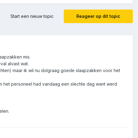
Start een nieuw topic
Reageer op dit topic
laapzakken mis.
al alvast wat.
chten) maar ik wil nu dolgraag goede slaapzakken voor het
 en het personeel had vandaag een slechte dag want werd
elen.