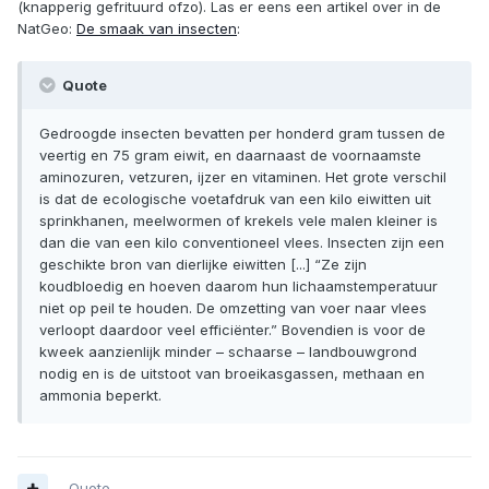
(knapperig gefrituurd ofzo). Las er eens een artikel over in de
NatGeo:
De smaak van insecten
:
Quote
Gedroogde insecten bevatten per honderd gram tussen de
veertig en 75 gram eiwit, en daarnaast de voornaamste
aminozuren, vetzuren, ijzer en vitaminen. Het grote verschil
is dat de ecologische voetafdruk van een kilo eiwitten uit
sprinkhanen, meelwormen of krekels vele malen kleiner is
dan die van een kilo conventioneel vlees. Insecten zijn een
geschikte bron van dierlijke eiwitten [...] “Ze zijn
koudbloedig en hoeven daarom hun lichaamstemperatuur
niet op peil te houden. De omzetting van voer naar vlees
verloopt daardoor veel efficiënter.” Bovendien is voor de
kweek aanzienlijk minder – schaarse – landbouwgrond
nodig en is de uitstoot van broeikasgassen, methaan en
ammonia beperkt.
Quote