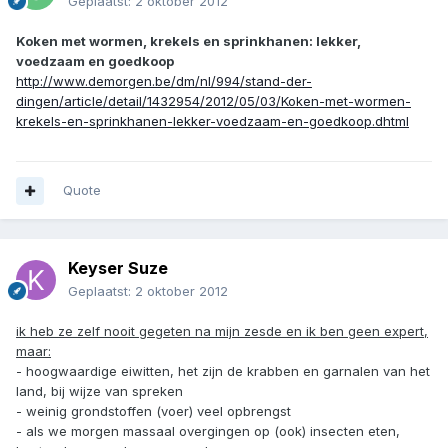
Geplaatst:
2 oktober 2012
Koken met wormen, krekels en sprinkhanen: lekker,
voedzaam en goedkoop
http://www.demorgen.be/dm/nl/994/stand-der-
dingen/article/detail/1432954/2012/05/03/Koken-met-wormen-
krekels-en-sprinkhanen-lekker-voedzaam-en-goedkoop.dhtml
Quote
Keyser Suze
Geplaatst:
2 oktober 2012
ik heb ze zelf nooit gegeten na mijn zesde en ik ben geen expert,
maar:
- hoogwaardige eiwitten, het zijn de krabben en garnalen van het
land, bij wijze van spreken
- weinig grondstoffen (voer) veel opbrengst
- als we morgen massaal overgingen op (ook) insecten eten,