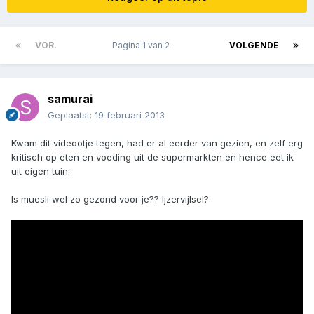
VOR.
Pagina 1 van 2
VOLGENDE
samurai
Geplaatst:
19 februari 2013
Kwam dit videootje tegen, had er al eerder van gezien, en zelf erg
kritisch op eten en voeding uit de supermarkten en hence eet ik
uit eigen tuin:
Is muesli wel zo gezond voor je?? Ijzervijlsel?