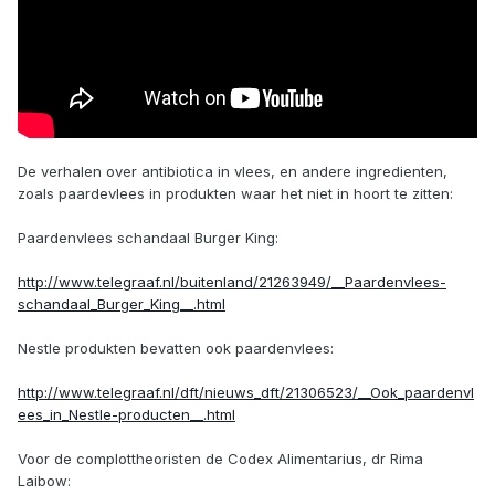
De verhalen over antibiotica in vlees, en andere ingredienten,
zoals paardevlees in produkten waar het niet in hoort te zitten:
Paardenvlees schandaal Burger King:
http://www.telegraaf.nl/buitenland/21263949/__Paardenvlees-
schandaal_Burger_King__.html
Nestle produkten bevatten ook paardenvlees:
http://www.telegraaf.nl/dft/nieuws_dft/21306523/__Ook_paardenvl
ees_in_Nestle-producten__.html
Voor de complottheoristen de Codex Alimentarius, dr Rima
Laibow: