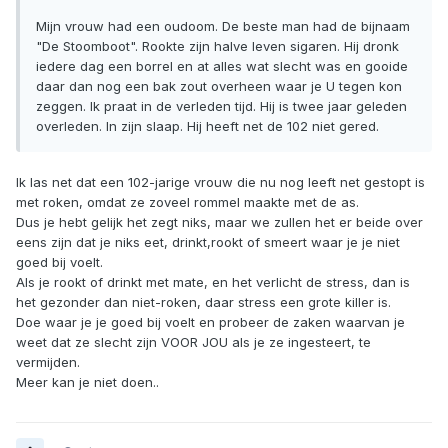
Mijn vrouw had een oudoom. De beste man had de bijnaam
"De Stoomboot". Rookte zijn halve leven sigaren. Hij dronk
iedere dag een borrel en at alles wat slecht was en gooide
daar dan nog een bak zout overheen waar je U tegen kon
zeggen. Ik praat in de verleden tijd. Hij is twee jaar geleden
overleden. In zijn slaap. Hij heeft net de 102 niet gered.
Ik las net dat een 102-jarige vrouw die nu nog leeft net gestopt is
met roken, omdat ze zoveel rommel maakte met de as.
Dus je hebt gelijk het zegt niks, maar we zullen het er beide over
eens zijn dat je niks eet, drinkt,rookt of smeert waar je je niet
goed bij voelt.
Als je rookt of drinkt met mate, en het verlicht de stress, dan is
het gezonder dan niet-roken, daar stress een grote killer is.
Doe waar je je goed bij voelt en probeer de zaken waarvan je
weet dat ze slecht zijn VOOR JOU als je ze ingesteert, te
vermijden.
Meer kan je niet doen..