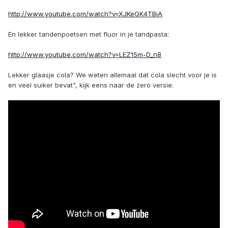
http://www.youtube.com/watch?v=XJKeGK4TBiA
En lekker tandenpoetsen met fluor in je tandpasta:
http://www.youtube.com/watch?v=LEZ15m-D_n8
Lekker glaasje cola? We weten allemaal dat cola slecht voor je is
en veel suiker bevat", kijk eens naar de zero versie: