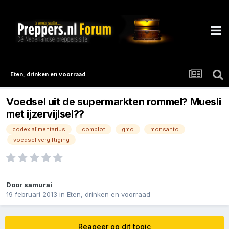
Eten, drinken en voorraad
Voedsel uit de supermarkten rommel? Muesli
met ijzervijlsel??
codex alimentarius
complot
gmo
monsanto
voedsel vergiftiging
Door
samurai
19 februari 2013
in
Eten, drinken en voorraad
Reageer op dit topic