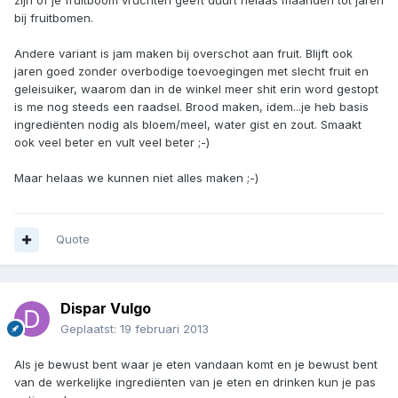
zijn of je fruitboom vruchten geeft duurt helaas maanden tot jaren
bij fruitbomen.
Andere variant is jam maken bij overschot aan fruit. Blijft ook
jaren goed zonder overbodige toevoegingen met slecht fruit en
geleisuiker, waarom dan in de winkel meer shit erin word gestopt
is me nog steeds een raadsel. Brood maken, idem...je heb basis
ingrediënten nodig als bloem/meel, water gist en zout. Smaakt
ook veel beter en vult veel beter ;-)
Maar helaas we kunnen niet alles maken ;-)
Quote
Dispar Vulgo
Geplaatst:
19 februari 2013
Als je bewust bent waar je eten vandaan komt en je bewust bent
van de werkelijke ingrediënten van je eten en drinken kun je pas