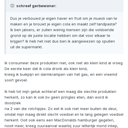
schreef gerbewoner:
Dus je verbouwd je eigen haver en fruit om je muesli van te
maken en je brouwt je eigen cola en maakt zelf tandpasta?
Ik ben jaloers, er zullen weinig mensen zijn die voldoende
grond op de juiste locatie hebben om dat voor elkaar te
krijgen? Ik heb het niet dus ben ik aangewezen op spullen
uit de supermarkt.
Ik consumeer deze produkten niet, ook niet als klein kind al vroeg.
De eerste keer dat ik cola dronk als klein kind,
kreeg ik buikpijn en darmkrampen van het gas, en een vreemd
soort gevoel.
Ik heb tot mijn geluk achteraf een maag die slechte produkten
herkent, zo kan ik ook bv geen pringles eten, dan word ik
doodziek
na 2 van die rotchipjes. Zo eet ik ook niet meer buiten de deur,
omdat mijn maag direkt slecht voedsel en te lang gelegen voedsel
herkent. Ooit ook eens een MacDonalds hamburger gegeten,
nooit meer, kreeg zuuraanval waarbij zuur letterlijk mond inliep,