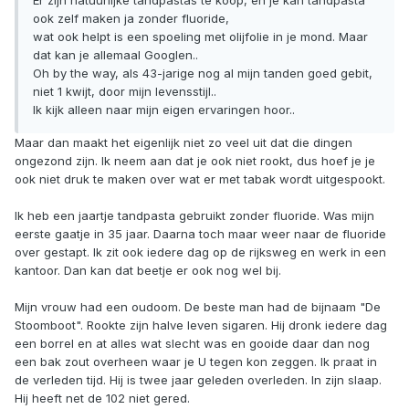
Er zijn natuurlijke tandpastas te koop, en je kan tandpasta
ook zelf maken ja zonder fluoride,
wat ook helpt is een spoeling met olijfolie in je mond. Maar
dat kan je allemaal Googlen..
Oh by the way, als 43-jarige nog al mijn tanden goed gebit,
niet 1 kwijt, door mijn levensstijl..
Ik kijk alleen naar mijn eigen ervaringen hoor..
Maar dan maakt het eigenlijk niet zo veel uit dat die dingen
ongezond zijn. Ik neem aan dat je ook niet rookt, dus hoef je je
ook niet druk te maken over wat er met tabak wordt uitgespookt.
Ik heb een jaartje tandpasta gebruikt zonder fluoride. Was mijn
eerste gaatje in 35 jaar. Daarna toch maar weer naar de fluoride
over gestapt. Ik zit ook iedere dag op de rijksweg en werk in een
kantoor. Dan kan dat beetje er ook nog wel bij.
Mijn vrouw had een oudoom. De beste man had de bijnaam "De
Stoomboot". Rookte zijn halve leven sigaren. Hij dronk iedere dag
een borrel en at alles wat slecht was en gooide daar dan nog
een bak zout overheen waar je U tegen kon zeggen. Ik praat in
de verleden tijd. Hij is twee jaar geleden overleden. In zijn slaap.
Hij heeft net de 102 niet gered.