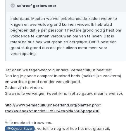
schreef gerbewoner:
Inderdaad. Moeten we wel onbehandelde zaden weten te
krijgen en overvuilde grond kunnen vinden. Ik heb altijd
begrepen dat je per persoon 1 hectare grond nodig hebt om
voldoende te kunnen verbouwen om van te leven. Dat is
totaal he dus ook wat graan en dergelijke. Dat is best een
groot stuk grond dus dat pleit alleen maar meer voor
versnippering.
Dat doen we tegenwoordig anders: Permacultuur heet dat.
Dan leg je goede compost in raised beds (makkelijke zoekterm)
en wordt de grond eronder vanzelf goed.
Zaden zijn te vinden.
Graan is te vervangen (weet ik nu niet zo gauw, maar is wel zo).
http://www.permacultuurnederland.org/planten.php?
zoek=&laag=&functieSER=Z24=&pid=560&page=30
Hele mooie site trouwens.
, vertelt je nog wel hoe het met graan zit.
@Keyser Suze