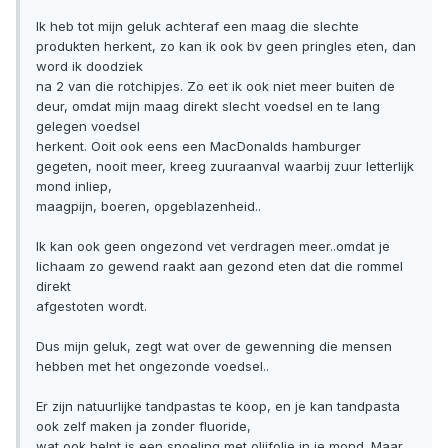
Ik heb tot mijn geluk achteraf een maag die slechte
produkten herkent, zo kan ik ook bv geen pringles eten, dan
word ik doodziek
na 2 van die rotchipjes. Zo eet ik ook niet meer buiten de
deur, omdat mijn maag direkt slecht voedsel en te lang
gelegen voedsel
herkent. Ooit ook eens een MacDonalds hamburger
gegeten, nooit meer, kreeg zuuraanval waarbij zuur letterlijk
mond inliep,
maagpijn, boeren, opgeblazenheid..
Ik kan ook geen ongezond vet verdragen meer..omdat je
lichaam zo gewend raakt aan gezond eten dat die rommel
direkt
afgestoten wordt.
Dus mijn geluk, zegt wat over de gewenning die mensen
hebben met het ongezonde voedsel..
Er zijn natuurlijke tandpastas te koop, en je kan tandpasta
ook zelf maken ja zonder fluoride,
wat ook helpt is een spoeling met olijfolie in je mond. Maar