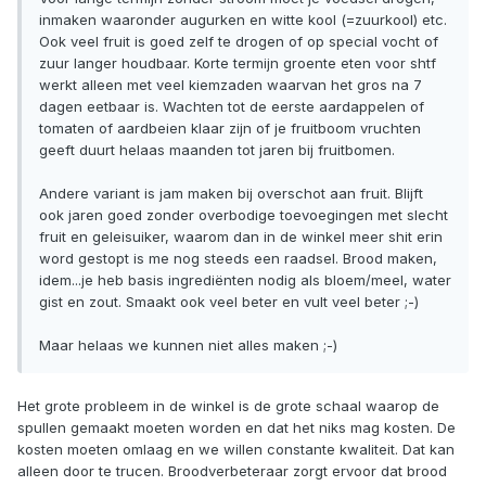
inmaken waaronder augurken en witte kool (=zuurkool) etc.
Ook veel fruit is goed zelf te drogen of op special vocht of
zuur langer houdbaar. Korte termijn groente eten voor shtf
werkt alleen met veel kiemzaden waarvan het gros na 7
dagen eetbaar is. Wachten tot de eerste aardappelen of
tomaten of aardbeien klaar zijn of je fruitboom vruchten
geeft duurt helaas maanden tot jaren bij fruitbomen.
Andere variant is jam maken bij overschot aan fruit. Blijft
ook jaren goed zonder overbodige toevoegingen met slecht
fruit en geleisuiker, waarom dan in de winkel meer shit erin
word gestopt is me nog steeds een raadsel. Brood maken,
idem...je heb basis ingrediënten nodig als bloem/meel, water
gist en zout. Smaakt ook veel beter en vult veel beter ;-)
Maar helaas we kunnen niet alles maken ;-)
Het grote probleem in de winkel is de grote schaal waarop de
spullen gemaakt moeten worden en dat het niks mag kosten. De
kosten moeten omlaag en we willen constante kwaliteit. Dat kan
alleen door te trucen. Broodverbeteraar zorgt ervoor dat brood