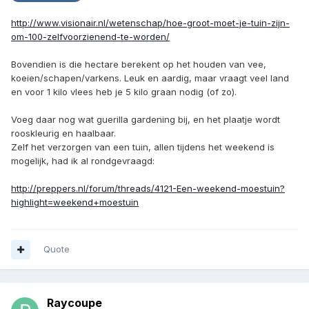
http://www.visionair.nl/wetenschap/hoe-groot-moet-je-tuin-zijn-
om-100-zelfvoorzienend-te-worden/
Bovendien is die hectare berekent op het houden van vee,
koeien/schapen/varkens. Leuk en aardig, maar vraagt veel land
en voor 1 kilo vlees heb je 5 kilo graan nodig (of zo).
Voeg daar nog wat guerilla gardening bij, en het plaatje wordt
rooskleurig en haalbaar.
Zelf het verzorgen van een tuin, allen tijdens het weekend is
mogelijk, had ik al rondgevraagd:
http://preppers.nl/forum/threads/4121-Een-weekend-moestuin?
highlight=weekend+moestuin
Quote
Raycoupe