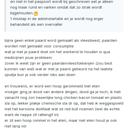
en niet in het paspoort wordt bij geschreven eet je alleen
nog maar rund en varken omdat dat zo strak wordt
bijgehouden.
1 misstap in de adminstartatie en je wordt nog erger
behandeld als een overvaller
bijna geen enkel paard word gemaakt als vleesbeest, paarden
worden niet gemaakt voor consumptie
wat je met je paard doet om het werkend te houden is qua
medicijnen jouw probleem.
zover ik weet zijn er geen paardenvleesfokkerijen (zou best
kunnen van wel) wat er met je paard gebeurd na het laatste
spuitje kun je ook verder niks aan doen
en trouwens, er word een hoop gerommeld met eten
vroeger ging je dood van andere dingen, dood ga je toch, ik heb
vanacht nog zon heeerlijke long chicken bacon tomaat en plastic
sla op, lekker plakje chemische sla dr op, dat heb ik weggespoeld
met het kerosine distillaat wat ze red bull noemen (wel de echte
want de neppe zit rattengif in)
er zit een hoop rommel in het eten, maar niet eten houd je ook
niet lang vol