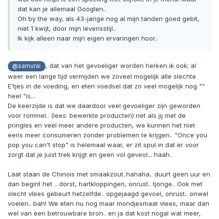
dat kan je allemaal Googlen..
Oh by the way, als 43-jarige nog al mijn tanden goed gebit,
niet 1 kwijt, door mijn levensstijl..
Ik kijk alleen naar mijn eigen ervaringen hoor..
, dat van het gevoeliger worden herken ik ook; al
@samurai
weer een lange tijd vermijden we zoveel mogelijk alle slechte
E'tjes in de voeding, en eten voedsel dat zo veel mogelijk nog ""
heel "is...
De keerzijde is dat we daardoor veel gevoeliger zijn geworden
voor rommel.. (lees: bewerkte producten) net als jij met de
pringles en veel meer andere producten, we kunnen het niet
eens meer consumeren zonder problemen te krijgen.. "Once you
pop you can't stop" is helemaal waar, er zit spul in dat er voor
zorgt dat je juist trek krijgt en geen vol geveol... haah..
Laat staan de Chinois met smaakzout..hahaha.. duurt geen uur en
dan begint het .. dorst, hartkloppingen, onrust.. tjonge.. Ook met
slecht vlees gebeurt hetzelfde.. opgejaagd gevoel, onrust.. onwel
voelen.. bah! We eten nu nog maar mondjesmaat vlees, maar dan
wel van een betrouwbare bron.. en ja dat kost nogal wat meer,