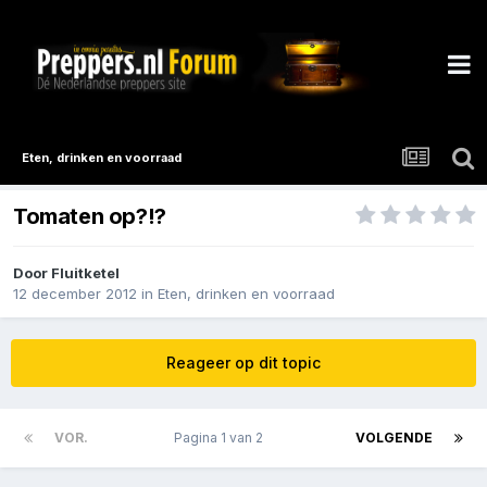
Eten, drinken en voorraad
Tomaten op?!?
Door
Fluitketel
12 december 2012
in
Eten, drinken en voorraad
Reageer op dit topic
VOR.
Pagina 1 van 2
VOLGENDE