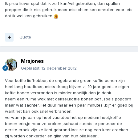
Ik prep liever spul dat ik zelf kan/wil gebruiken, dan spullen
preppen die ik niet gebruik maar misschien kan omruilen voor iets
dat ik wel kan gebruiken
Quote
Mrsjones
Geplaatst:
12 december 2012
Voor koffie liefhebber, de ongebrande groen koffie bonen zijn
heel lang houdbaar, miets droog blijven zij 10 jaar goed.Je eigen
koffie bonen verbranden is minder moeilijk dan je denk.
neem een ruime wok met deksel,koffie bonen pof ,zoals popcorn
maar wat zachter.Het duur maar een paar minutes ,bijf er goed bij
want het kan ook snel verbranden.
verwarm je pan op heet vuur,doe het op medium heet,koffie
bonen erin,je hoor ze craken ,schuud steeds je pan,naar de
eerste crack zijn ze licht gebrand.laat ze nog een keer cracken
zij worden donkerder en glim van hun olie.klaar...