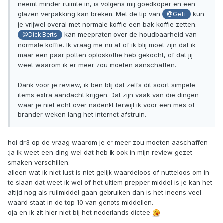
neemt minder ruimte in, is volgens mij goedkoper en een
glazen verpakking kan breken. Met de tip van
kun
@GeTi
je vrijwel overal met normale koffie een bak koffie zetten.
kan meepraten over de houdbaarheid van
@Dick Berts
normale koffie. Ik vraag me nu af of ik blij moet zijn dat ik
maar een paar potten oploskoffie heb gekocht, of dat jij
weet waarom ik er meer zou moeten aanschaffen.
Dank voor je review, ik ben blij dat zelfs dit soort simpele
items extra aandacht krijgen. Dat zijn vaak van die dingen
waar je niet echt over nadenkt terwijl ik voor een mes of
brander weken lang het internet afstruin.
hoi dr3 op de vraag waarom je er meer zou moeten aaschaffen
:ja ik weet een ding wel dat heb ik ook in mijn review gezet
smaken verschillen.
alleen wat ik niet lust is niet gelijk waardeloos of nutteloos om in
te slaan dat weet ik wel of het ultiem prepper middel is je kan het
altijd nog als ruilmiddel gaan gebruiken dan is het ineens veel
waard staat in de top 10 van genots middellen.
oja en ik zit hier niet bij het nederlands dictee