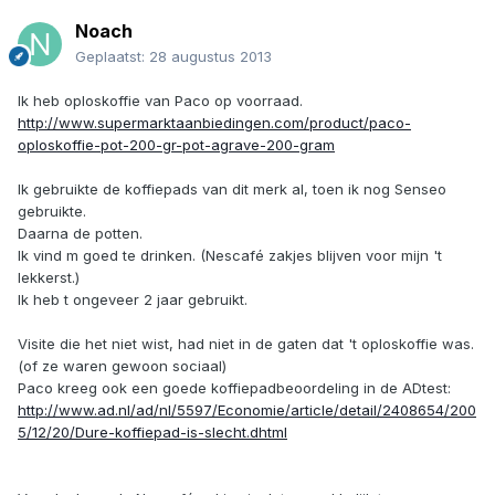
Noach
Geplaatst:
28 augustus 2013
Ik heb oploskoffie van Paco op voorraad.
http://www.supermarktaanbiedingen.com/product/paco-
oploskoffie-pot-200-gr-pot-agrave-200-gram
Ik gebruikte de koffiepads van dit merk al, toen ik nog Senseo
gebruikte.
Daarna de potten.
Ik vind m goed te drinken. (Nescafé zakjes blijven voor mijn 't
lekkerst.)
Ik heb t ongeveer 2 jaar gebruikt.
Visite die het niet wist, had niet in de gaten dat 't oploskoffie was.
(of ze waren gewoon sociaal)
Paco kreeg ook een goede koffiepadbeoordeling in de ADtest:
http://www.ad.nl/ad/nl/5597/Economie/article/detail/2408654/200
5/12/20/Dure-koffiepad-is-slecht.dhtml