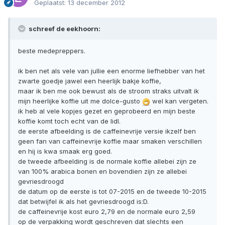
Geplaatst:
13 december 2012
schreef de eekhoorn:
beste medepreppers.
ik ben net als vele van jullie een enorme liefhebber van het
zwarte goedje jawel een heerlijk bakje koffie,
maar ik ben me ook bewust als de stroom straks uitvalt ik
mijn heerlijke koffie uit me dolce-gusto
wel kan vergeten.
ik heb al vele kopjes gezet en geprobeerd en mijn beste
koffie komt toch echt van de lidl.
de eerste afbeelding is de caffeinevrije versie ikzelf ben
geen fan van caffeinevrije koffie maar smaken verschillen
en hij is kwa smaak erg goed.
de tweede afbeelding is de normale koffie allebei zijn ze
van 100% arabica bonen en bovendien zijn ze allebei
gevriesdroogd
de datum op de eerste is tot 07-2015 en de tweede 10-2015
dat betwijfel ik als het gevriesdroogd is:D.
de caffeinevrije kost euro 2,79 en de normale euro 2,59
op de verpakking wordt geschreven dat slechts een