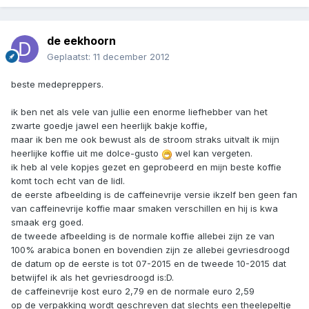
de eekhoorn
Geplaatst:
11 december 2012
beste medepreppers.
ik ben net als vele van jullie een enorme liefhebber van het
zwarte goedje jawel een heerlijk bakje koffie,
maar ik ben me ook bewust als de stroom straks uitvalt ik mijn
heerlijke koffie uit me dolce-gusto
wel kan vergeten.
ik heb al vele kopjes gezet en geprobeerd en mijn beste koffie
komt toch echt van de lidl.
de eerste afbeelding is de caffeinevrije versie ikzelf ben geen fan
van caffeinevrije koffie maar smaken verschillen en hij is kwa
smaak erg goed.
de tweede afbeelding is de normale koffie allebei zijn ze van
100% arabica bonen en bovendien zijn ze allebei gevriesdroogd
de datum op de eerste is tot 07-2015 en de tweede 10-2015 dat
betwijfel ik als het gevriesdroogd is:D.
de caffeinevrije kost euro 2,79 en de normale euro 2,59
op de verpakking wordt geschreven dat slechts een theelepeltje