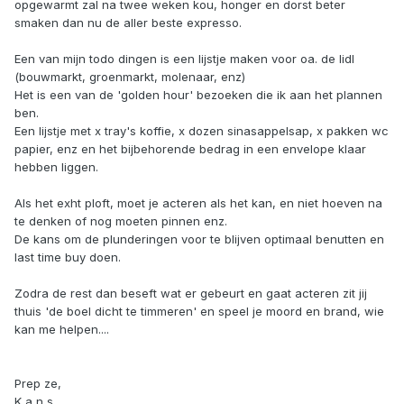
opgewarmt zal na twee weken kou, honger en dorst beter
smaken dan nu de aller beste expresso.
Een van mijn todo dingen is een lijstje maken voor oa. de lidl
(bouwmarkt, groenmarkt, molenaar, enz)
Het is een van de 'golden hour' bezoeken die ik aan het plannen
ben.
Een lijstje met x tray's koffie, x dozen sinasappelsap, x pakken wc
papier, enz en het bijbehorende bedrag in een envelope klaar
hebben liggen.
Als het exht ploft, moet je acteren als het kan, en niet hoeven na
te denken of nog moeten pinnen enz.
De kans om de plunderingen voor te blijven optimaal benutten en
last time buy doen.
Zodra de rest dan beseft wat er gebeurt en gaat acteren zit jij
thuis 'de boel dicht te timmeren' en speel je moord en brand, wie
kan me helpen....
Prep ze,
K a n s