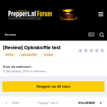
Reviews
[Review] Oploskoffie test
koffie
oploskoffie
review
Door
de eekhoorn
11 december 2012
in
Reviews
Reageer op dit topic
VOR.
Pagina 1 van 2
VOLGENDE