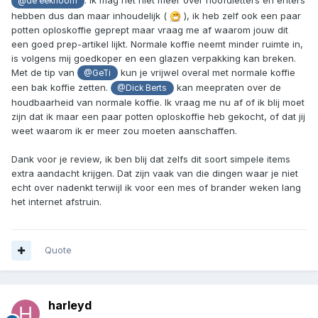
: ik mag het niet meer over hoofdletters en enters
@de eekhoorn
hebben dus dan maar inhoudelijk (
), ik heb zelf ook een paar
potten oploskoffie geprept maar vraag me af waarom jouw dit
een goed prep-artikel lijkt. Normale koffie neemt minder ruimte in,
is volgens mij goedkoper en een glazen verpakking kan breken.
Met de tip van
kun je vrijwel overal met normale koffie
@GeTi
een bak koffie zetten.
kan meepraten over de
@Dick Berts
houdbaarheid van normale koffie. Ik vraag me nu af of ik blij moet
zijn dat ik maar een paar potten oploskoffie heb gekocht, of dat jij
weet waarom ik er meer zou moeten aanschaffen.
Dank voor je review, ik ben blij dat zelfs dit soort simpele items
extra aandacht krijgen. Dat zijn vaak van die dingen waar je niet
echt over nadenkt terwijl ik voor een mes of brander weken lang
het internet afstruin.
Quote
harleyd