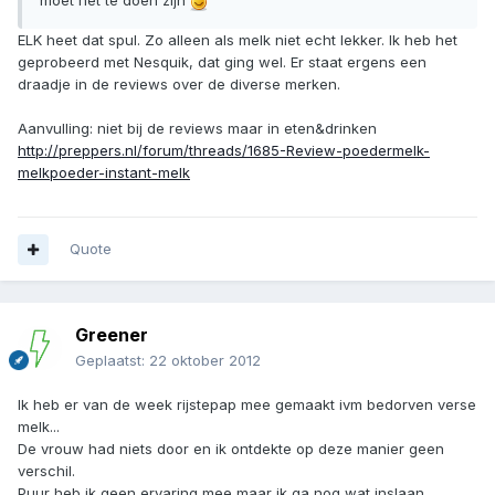
moet het te doen zijn
ELK heet dat spul. Zo alleen als melk niet echt lekker. Ik heb het
geprobeerd met Nesquik, dat ging wel. Er staat ergens een
draadje in de reviews over de diverse merken.
Aanvulling: niet bij de reviews maar in eten&drinken
http://preppers.nl/forum/threads/1685-Review-poedermelk-
melkpoeder-instant-melk
Quote
Greener
Geplaatst:
22 oktober 2012
Ik heb er van de week rijstepap mee gemaakt ivm bedorven verse
melk...
De vrouw had niets door en ik ontdekte op deze manier geen
verschil.
Puur heb ik geen ervaring mee maar ik ga nog wat inslaan.