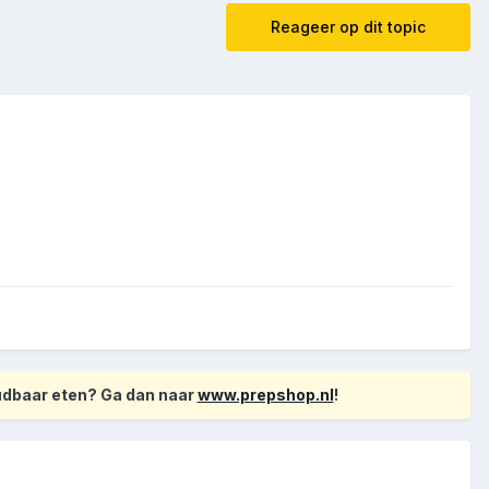
Reageer op dit topic
oudbaar eten? Ga dan naar
www.prepshop.nl
!