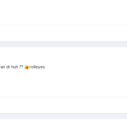
van dr huh ??
:rolleyes: