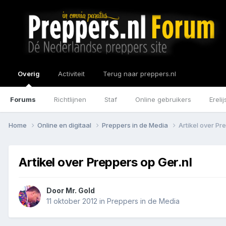
Overig
Activiteit
Terug naar preppers.nl
Forums
Richtlijnen
Staf
Online gebruikers
Erelij
Home
Online en digitaal
Preppers in de Media
Artikel over Pr
Artikel over Preppers op Ger.nl
Door
Mr. Gold
11 oktober 2012
in
Preppers in de Media