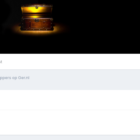
st
eppers op Ger.nl