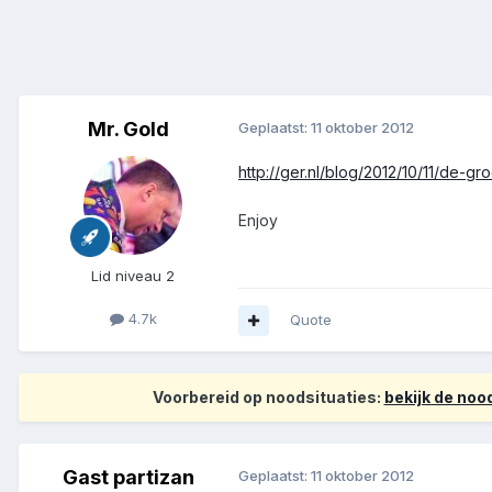
Mr. Gold
Geplaatst:
11 oktober 2012
http://ger.nl/blog/2012/10/11/de-gr
Enjoy
Lid niveau 2
4.7k
Quote
Voorbereid op noodsituaties:
bekijk de no
Gast partizan
Geplaatst:
11 oktober 2012