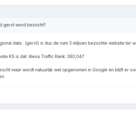
ed ger.nl word bezocht?
gional data . (ger.nl) is dus de ruim 3 miljoen bezochte website ter w
bsite KS is dat: Alexa Traffic Rank: 260,047
ocht maar wordt natuurlijk wel opgenomen in Google en blijft er voo
en.