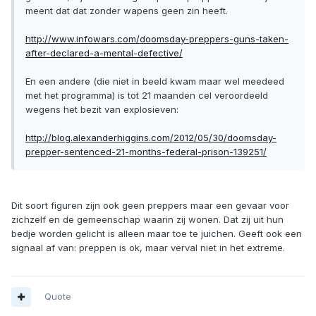
meent dat dat zonder wapens geen zin heeft.
http://www.infowars.com/doomsday-preppers-guns-taken-
after-declared-a-mental-defective/
En een andere (die niet in beeld kwam maar wel meedeed
met het programma) is tot 21 maanden cel veroordeeld
wegens het bezit van explosieven:
http://blog.alexanderhiggins.com/2012/05/30/doomsday-
prepper-sentenced-21-months-federal-prison-139251/
Dit soort figuren zijn ook geen preppers maar een gevaar voor
zichzelf en de gemeenschap waarin zij wonen. Dat zij uit hun
bedje worden gelicht is alleen maar toe te juichen. Geeft ook een
signaal af van: preppen is ok, maar verval niet in het extreme.
Quote