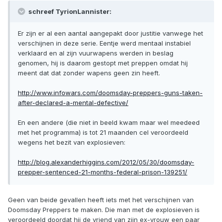
schreef TyrionLannister:
Er zijn er al een aantal aangepakt door justitie vanwege het
verschijnen in deze serie. Eentje werd mentaal instabiel
verklaard en al zijn vuurwapens werden in beslag
genomen, hij is daarom gestopt met preppen omdat hij
meent dat dat zonder wapens geen zin heeft.
http://www.infowars.com/doomsday-preppers-guns-taken-
after-declared-a-mental-defective/
En een andere (die niet in beeld kwam maar wel meedeed
met het programma) is tot 21 maanden cel veroordeeld
wegens het bezit van explosieven:
http://blog.alexanderhiggins.com/2012/05/30/doomsday-
prepper-sentenced-21-months-federal-prison-139251/
Geen van beide gevallen heeft iets met het verschijnen van
Doomsday Preppers te maken. Die man met de explosieven is
veroordeeld doordat hij de vriend van zijn ex-vrouw een paar