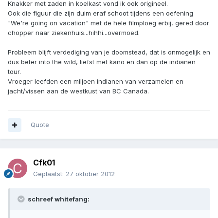
Knakker met zaden in koelkast vond ik ook origineel.
Ook die figuur die zijn duim eraf schoot tijdens een oefening
"We're going on vacation" met de hele filmploeg erbij, gered door
chopper naar ziekenhuis...hihhi...overmoed.
Probleem blijft verdediging van je doomstead, dat is onmogelijk en
dus beter into the wild, liefst met kano en dan op de indianen
tour.
Vroeger leefden een miljoen indianen van verzamelen en
jacht/vissen aan de westkust van BC Canada.
Quote
Cfk01
Geplaatst:
27 oktober 2012
schreef whitefang: