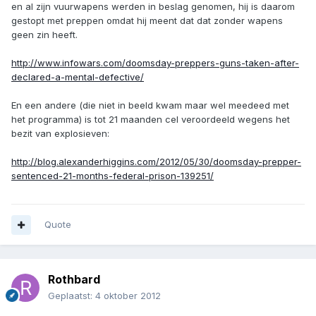
en al zijn vuurwapens werden in beslag genomen, hij is daarom
gestopt met preppen omdat hij meent dat dat zonder wapens
geen zin heeft.
http://www.infowars.com/doomsday-preppers-guns-taken-after-
declared-a-mental-defective/
En een andere (die niet in beeld kwam maar wel meedeed met
het programma) is tot 21 maanden cel veroordeeld wegens het
bezit van explosieven:
http://blog.alexanderhiggins.com/2012/05/30/doomsday-prepper-
sentenced-21-months-federal-prison-139251/
Quote
Rothbard
Geplaatst:
4 oktober 2012