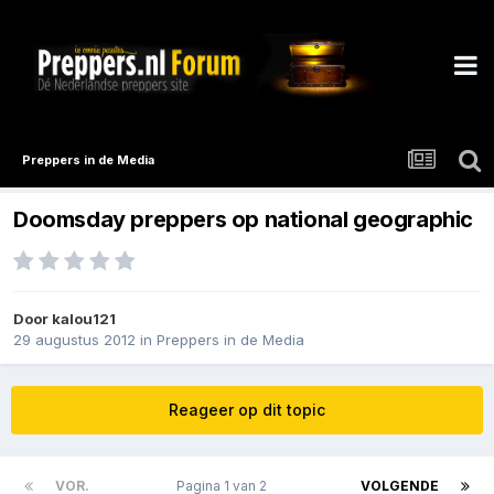
Preppers in de Media
Doomsday preppers op national geographic
Door
kalou121
29 augustus 2012
in
Preppers in de Media
Reageer op dit topic
VOR.
Pagina 1 van 2
VOLGENDE