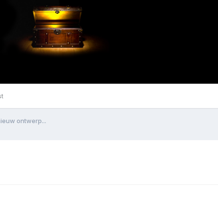
st
ieuw ontwerp...