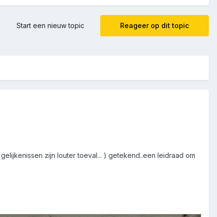
Start een nieuw topic
Reageer op dit topic
 gelijkenissen zijn louter toeval... ) getekend..een leidraad om