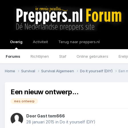
Overig
Activiteit
Terug naar preppers.nl
Forums
Richtlijnen
Staf
Online gebruikers
Erelij
Home
Survival
Survival Algemeen
Do it yourself (DIY)
Een n
Een nieuw ontwerp...
mes ontwerp
Door Gast tom666
28 januari 2015
in
Do it yourself (DIY)