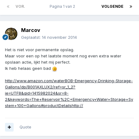
VOR.
Pagina 1 van 2
VOLGENDE
Marcov
Geplaatst:
14 november 2014
Het is niet voor permanente opslag.
Maar voor een op het laatste moment nog even extra water
opslaan actie, lijkt het mij perfect.
Ik heb helaas geen bad
http://www.amazon.com/waterBOB-Emergency-Drinking-Storage-
Gallons/dp/B001AXLUX2/ref=sr_1_2?
ie=UTF8&qid=1415982024&sr=8-
2&keywords=The+Reservoir%2C+Emergency+Water+Storage+Sy
stem+100+Gallons#productDetailshttp://
Quote