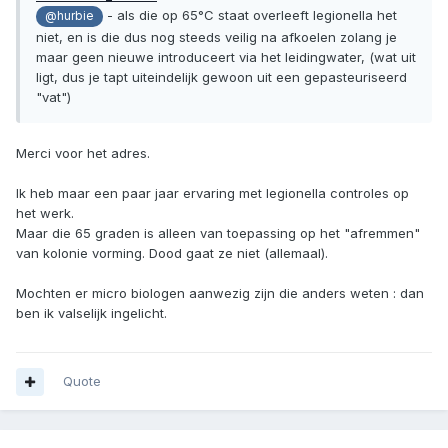
- als die op 65°C staat overleeft legionella het
@hurbie
niet, en is die dus nog steeds veilig na afkoelen zolang je
maar geen nieuwe introduceert via het leidingwater, (wat uit
ligt, dus je tapt uiteindelijk gewoon uit een gepasteuriseerd
"vat")
Merci voor het adres.
Ik heb maar een paar jaar ervaring met legionella controles op
het werk.
Maar die 65 graden is alleen van toepassing op het "afremmen"
van kolonie vorming. Dood gaat ze niet (allemaal).
Mochten er micro biologen aanwezig zijn die anders weten : dan
ben ik valselijk ingelicht.
Quote