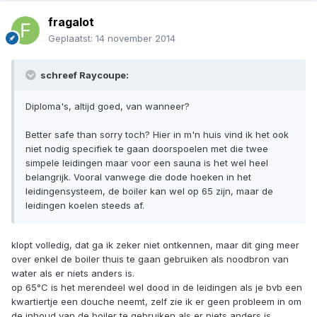
fragalot
Geplaatst:
14 november 2014
schreef Raycoupe:
Diploma's, altijd goed, van wanneer?
Better safe than sorry toch? Hier in m'n huis vind ik het ook
niet nodig specifiek te gaan doorspoelen met die twee
simpele leidingen maar voor een sauna is het wel heel
belangrijk. Vooral vanwege die dode hoeken in het
leidingensysteem, de boiler kan wel op 65 zijn, maar de
leidingen koelen steeds af.
klopt volledig, dat ga ik zeker niet ontkennen, maar dit ging meer
over enkel de boiler thuis te gaan gebruiken als noodbron van
water als er niets anders is.
op 65°C is het merendeel wel dood in de leidingen als je bvb een
kwartiertje een douche neemt, zelf zie ik er geen probleem in om
de inhoud van de boiler te gebruiken als er niets anders is.