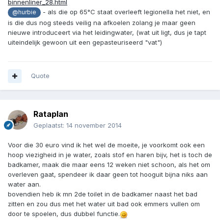
binnenliner_28.html
- als die op 65°C staat overleeft legionella het niet, en
@hurbie
is die dus nog steeds veilig na afkoelen zolang je maar geen
nieuwe introduceert via het leidingwater, (wat uit ligt, dus je tapt
uiteindelijk gewoon uit een gepasteuriseerd "vat")
Quote
Rataplan
Geplaatst:
14 november 2014
Voor die 30 euro vind ik het wel de moeite, je voorkomt ook een
hoop viezigheid in je water, zoals stof en haren bijv, het is toch de
badkamer, maak die maar eens 12 weken niet schoon, als het om
overleven gaat, spendeer ik daar geen tot hooguit bijna niks aan
water aan.
bovendien heb ik mn 2de toilet in de badkamer naast het bad
zitten en zou dus met het water uit bad ook emmers vullen om
door te spoelen, dus dubbel functie.