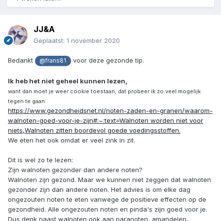
JJ&A
Geplaatst:
1 november 2020
Bedankt
voor deze gezonde tip.
@frans81
Ik heb het niet geheel kunnen lezen,
want dan moet je weer cookie toestaan, dat probeer ik zo veel mogelijk
tegen te gaan.
https://www.gezondheidsnet.nl/noten-zaden-en-granen/waarom-
walnoten-goed-voor-je-zijn#:~:text=Walnoten worden niet voor
niets,Walnoten zitten boordevol goede voedingsstoffen.
We eten het ook omdat er veel zink in zit.
Dit is wel zo te lezen:
Zijn walnoten gezonder dan andere noten?
Walnoten zijn gezond. Maar we kunnen niet zeggen dat walnoten
gezonder zijn dan andere noten. Het advies is om elke dag
ongezouten noten te eten vanwege de positieve effecten op de
gezondheid. Alle ongezouten noten en pinda's zijn goed voor je.
Dus denk naast walnoten ook aan paranoten, amandelen,