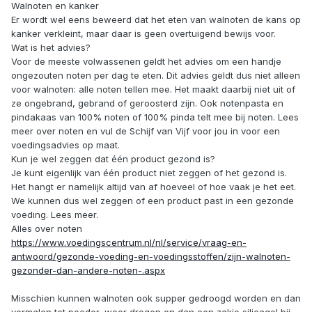
Walnoten en kanker
Er wordt wel eens beweerd dat het eten van walnoten de kans op
kanker verkleint, maar daar is geen overtuigend bewijs voor.
Wat is het advies?
Voor de meeste volwassenen geldt het advies om een handje
ongezouten noten per dag te eten. Dit advies geldt dus niet alleen
voor walnoten: alle noten tellen mee. Het maakt daarbij niet uit of
ze ongebrand, gebrand of geroosterd zijn. Ook notenpasta en
pindakaas van 100% noten of 100% pinda telt mee bij noten. Lees
meer over noten en vul de Schijf van Vijf voor jou in voor een
voedingsadvies op maat.
Kun je wel zeggen dat één product gezond is?
Je kunt eigenlijk van één product niet zeggen of het gezond is.
Het hangt er namelijk altijd van af hoeveel of hoe vaak je het eet.
We kunnen dus wel zeggen of een product past in een gezonde
voeding. Lees meer.
Alles over noten
https://www.voedingscentrum.nl/nl/service/vraag-en-
antwoord/gezonde-voeding-en-voedingsstoffen/zijn-walnoten-
gezonder-dan-andere-noten-.aspx
Misschien kunnen walnoten ook supper gedroogd worden en dan
vermalen tot poeder, weer drogen en dan een zakje silicagel bij