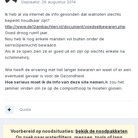
Geplaatst:
26 augustus 2014
Ik heb al via internet de info gevonden dat walnoten slechts
beperkt houdbaar zijn?
http://www.de12ambachten.nl/document/voedselbewaren.php
Goed droog ruim1 jaar.
Nou heb ik nog enkele manden vol buiten onder de
serre(openlucht) bewaard.
Als ik ze open zien ze er goed uit en zijn op slechts enkele na
schimmelvrij.
Wie heeft de ervaring met het langer bewaren en weet of er een
eventueel gevaar is voor de Gezondheid.
Hoe serieus moet ik de Info van deze site nemen.
Ik zou het
jammer vinden om ze op de composthoop te moeten gooien.
Quote
Voorbereid op noodsituaties:
bekijk de noodpakketen
Op zoek naar waterfilters, messen, tools of lang