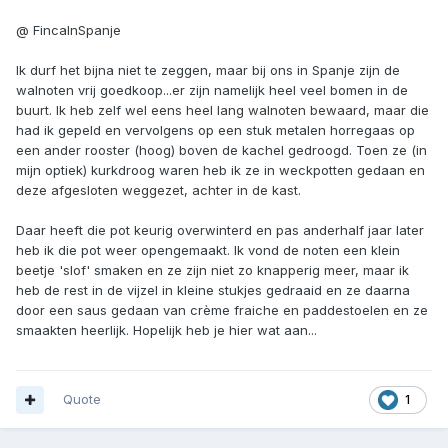
@ FincaInSpanje
Ik durf het bijna niet te zeggen, maar bij ons in Spanje zijn de
walnoten vrij goedkoop...er zijn namelijk heel veel bomen in de
buurt. Ik heb zelf wel eens heel lang walnoten bewaard, maar die
had ik gepeld en vervolgens op een stuk metalen horregaas op
een ander rooster (hoog) boven de kachel gedroogd. Toen ze (in
mijn optiek) kurkdroog waren heb ik ze in weckpotten gedaan en
deze afgesloten weggezet, achter in de kast.
Daar heeft die pot keurig overwinterd en pas anderhalf jaar later
heb ik die pot weer opengemaakt. Ik vond de noten een klein
beetje 'slof' smaken en ze zijn niet zo knapperig meer, maar ik
heb de rest in de vijzel in kleine stukjes gedraaid en ze daarna
door een saus gedaan van crème fraiche en paddestoelen en ze
smaakten heerlijk. Hopelijk heb je hier wat aan...
Quote
1