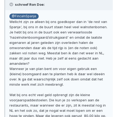
schreef Ron Doe:
@FincaInSpanje
Wellicht zijn ze alleen bij ons goedkoper dan in 'de rest van
Spanje', bij ons in de buurt staan heel veel walnotenbomen.
Je hebt bij ons in de buurt ook een verwaarloosde
'hazelnotenboomgaard/struikgaard' en omdat de laatste
eigenaren al jaren geleden zijn overleden halen de
omwonenden daar als de tijd rijp is (en de noten ook)
zakken vol noten weg. Meestal ben ik dan net weer in NL,
maar dit jaar dus niet. Heb je zelf al eens gedacht aan
amandelen?
Wanneer je van plan bent om voor eigen gebruik een
(kleine) boomgaard aan te planten heb ik daar wel ideeën
over. Ik ga dat waarschijnlijk zelf ook doen omdat dat het
minste werk met zich meebrengt.
Wat bij ons echt veel geld opbrengt zijn de kleine
voorjaarspaddestoelen. Die kun je zo verkopen aan de
restaurants, maar wanneer die er zijn, zit ik meestal nog in
NL en het ook zo, dat je nogal wat moet lopen om er een
hoop te vinden. Maar die leveren ook gerust  80,00 kilo op.