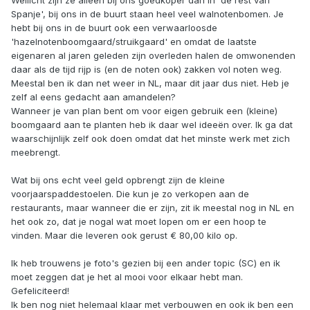
Spanje', bij ons in de buurt staan heel veel walnotenbomen. Je
hebt bij ons in de buurt ook een verwaarloosde
'hazelnotenboomgaard/struikgaard' en omdat de laatste
eigenaren al jaren geleden zijn overleden halen de omwonenden
daar als de tijd rijp is (en de noten ook) zakken vol noten weg.
Meestal ben ik dan net weer in NL, maar dit jaar dus niet. Heb je
zelf al eens gedacht aan amandelen?
Wanneer je van plan bent om voor eigen gebruik een (kleine)
boomgaard aan te planten heb ik daar wel ideeën over. Ik ga dat
waarschijnlijk zelf ook doen omdat dat het minste werk met zich
meebrengt.
Wat bij ons echt veel geld opbrengt zijn de kleine
voorjaarspaddestoelen. Die kun je zo verkopen aan de
restaurants, maar wanneer die er zijn, zit ik meestal nog in NL en
het ook zo, dat je nogal wat moet lopen om er een hoop te
vinden. Maar die leveren ook gerust € 80,00 kilo op.
Ik heb trouwens je foto's gezien bij een ander topic (SC) en ik
moet zeggen dat je het al mooi voor elkaar hebt man.
Gefeliciteerd!
Ik ben nog niet helemaal klaar met verbouwen en ook ik ben een