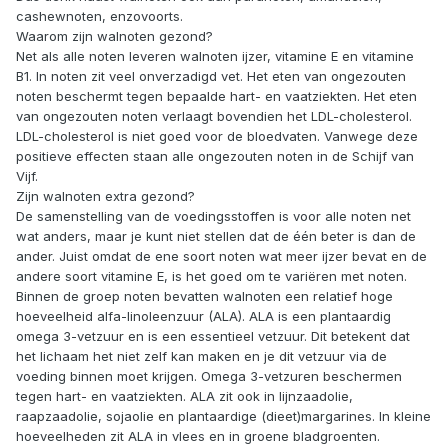
cashewnoten, enzovoorts.
Waarom zijn walnoten gezond?
Net als alle noten leveren walnoten ijzer, vitamine E en vitamine
B1. In noten zit veel onverzadigd vet. Het eten van ongezouten
noten beschermt tegen bepaalde hart- en vaatziekten. Het eten
van ongezouten noten verlaagt bovendien het LDL-cholesterol.
LDL-cholesterol is niet goed voor de bloedvaten. Vanwege deze
positieve effecten staan alle ongezouten noten in de Schijf van
Vijf.
Zijn walnoten extra gezond?
De samenstelling van de voedingsstoffen is voor alle noten net
wat anders, maar je kunt niet stellen dat de één beter is dan de
ander. Juist omdat de ene soort noten wat meer ijzer bevat en de
andere soort vitamine E, is het goed om te variëren met noten.
Binnen de groep noten bevatten walnoten een relatief hoge
hoeveelheid alfa-linoleenzuur (ALA). ALA is een plantaardig
omega 3-vetzuur en is een essentieel vetzuur. Dit betekent dat
het lichaam het niet zelf kan maken en je dit vetzuur via de
voeding binnen moet krijgen. Omega 3-vetzuren beschermen
tegen hart- en vaatziekten. ALA zit ook in lijnzaadolie,
raapzaadolie, sojaolie en plantaardige (dieet)margarines. In kleine
hoeveelheden zit ALA in vlees en in groene bladgroenten.