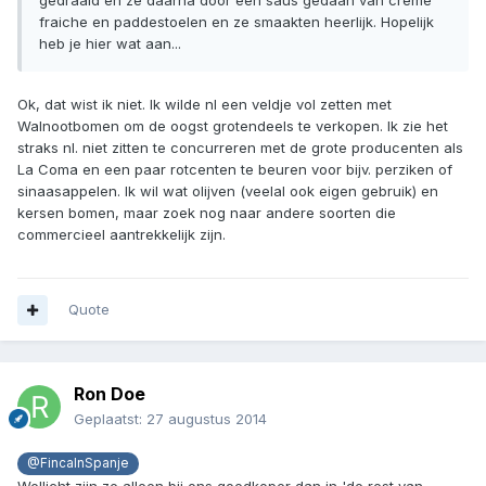
gedraaid en ze daarna door een saus gedaan van crème
fraiche en paddestoelen en ze smaakten heerlijk. Hopelijk
heb je hier wat aan...
Ok, dat wist ik niet. Ik wilde nl een veldje vol zetten met
Walnootbomen om de oogst grotendeels te verkopen. Ik zie het
straks nl. niet zitten te concurreren met de grote producenten als
La Coma en een paar rotcenten te beuren voor bijv. perziken of
sinaasappelen. Ik wil wat olijven (veelal ook eigen gebruik) en
kersen bomen, maar zoek nog naar andere soorten die
commercieel aantrekkelijk zijn.
Quote
Ron Doe
Geplaatst:
27 augustus 2014
@FincaInSpanje
Wellicht zijn ze alleen bij ons goedkoper dan in 'de rest van