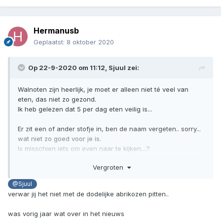
Hermanusb
Geplaatst:
8 oktober 2020
Op 22-9-2020 om 11:12,
Sjuul
zei:
Walnoten zijn heerlijk, je moet er alleen niet té veel van
eten, das niet zo gezond.
Ik heb gelezen dat 5 per dag eten veilig is...
Er zit een of ander stofje in, ben de naam vergeten.. sorry...
wat niet zo goed voor je is.
Is misschien iets om even naar te kijken....?
Vergroten
Walnoot bomen in Zuid Nederland planten en noten ervan
kunnen oogsten, wil nog wel, denk ik.
@Sjuul
verwar jij het niet met de dodelijke abrikozen pitten..
In Noord Nederland is het niet zo succesvol, meestal te
koud ,te vochtig, te weinig zon...
was vorig jaar wat over in het nieuws
De vruchten zijn te klein, of rotten aan de boom, is mijn