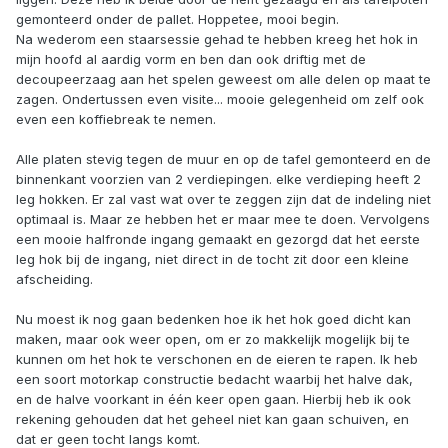
gemonteerd onder de pallet. Hoppetee, mooi begin.
Na wederom een staarsessie gehad te hebben kreeg het hok in
mijn hoofd al aardig vorm en ben dan ook driftig met de
decoupeerzaag aan het spelen geweest om alle delen op maat te
zagen. Ondertussen even visite... mooie gelegenheid om zelf ook
even een koffiebreak te nemen.
Alle platen stevig tegen de muur en op de tafel gemonteerd en de
binnenkant voorzien van 2 verdiepingen. elke verdieping heeft 2
leg hokken. Er zal vast wat over te zeggen zijn dat de indeling niet
optimaal is. Maar ze hebben het er maar mee te doen. Vervolgens
een mooie halfronde ingang gemaakt en gezorgd dat het eerste
leg hok bij de ingang, niet direct in de tocht zit door een kleine
afscheiding.
Nu moest ik nog gaan bedenken hoe ik het hok goed dicht kan
maken, maar ook weer open, om er zo makkelijk mogelijk bij te
kunnen om het hok te verschonen en de eieren te rapen. Ik heb
een soort motorkap constructie bedacht waarbij het halve dak,
en de halve voorkant in één keer open gaan. Hierbij heb ik ook
rekening gehouden dat het geheel niet kan gaan schuiven, en
dat er geen tocht langs komt.