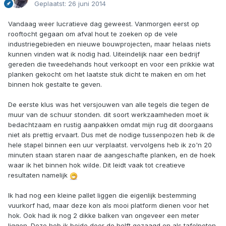
Geplaatst:
26 juni 2014
Vandaag weer lucratieve dag geweest. Vanmorgen eerst op
rooftocht gegaan om afval hout te zoeken op de vele
industriegebieden en nieuwe bouwprojecten, maar helaas niets
kunnen vinden wat ik nodig had. Uiteindelijk naar een bedrijf
gereden die tweedehands hout verkoopt en voor een prikkie wat
planken gekocht om het laatste stuk dicht te maken en om het
binnen hok gestalte te geven.
De eerste klus was het versjouwen van alle tegels die tegen de
muur van de schuur stonden. dit soort werkzaamheden moet ik
bedachtzaam en rustig aanpakken omdat mijn rug dit doorgaans
niet als prettig ervaart. Dus met de nodige tussenpozen heb ik de
hele stapel binnen een uur verplaatst. vervolgens heb ik zo'n 20
minuten staan staren naar de aangeschafte planken, en de hoek
waar ik het binnen hok wilde. Dit leidt vaak tot creatieve
resultaten namelijk
Ik had nog een kleine pallet liggen die eigenlijk bestemming
vuurkorf had, maar deze kon als mooi platform dienen voor het
hok. Ook had ik nog 2 dikke balken van ongeveer een meter
liggen. Deze heb ik beide door de helft gezaagd en als tafelpoten