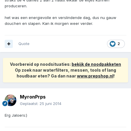
straks de 4 dames 2 aan 2 naast elkaar de eitjes kunnen
produceren.
het was een energievolle en verslindende dag, dus nu gauw
douchen en slapen. Kan ik morgen weer verder.
Quote
2
Voorbereid op noodsituaties:
bekijk de noodpakketen
Op zoek naar waterfilters, messen, tools of lang
houdbaar eten? Ga dan naar
www.prepshop.nl
!
MyronPrps
Geplaatst:
25 juni 2014
Erg Jaloers:)