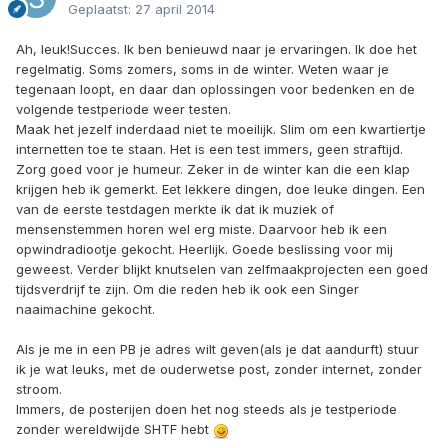
Geplaatst:
27 april 2014
Ah, leuk!Succes. Ik ben benieuwd naar je ervaringen. Ik doe het
regelmatig. Soms zomers, soms in de winter. Weten waar je
tegenaan loopt, en daar dan oplossingen voor bedenken en de
volgende testperiode weer testen.
Maak het jezelf inderdaad niet te moeilijk. Slim om een kwartiertje
internetten toe te staan. Het is een test immers, geen straftijd.
Zorg goed voor je humeur. Zeker in de winter kan die een klap
krijgen heb ik gemerkt. Eet lekkere dingen, doe leuke dingen. Een
van de eerste testdagen merkte ik dat ik muziek of
mensenstemmen horen wel erg miste. Daarvoor heb ik een
opwindradiootje gekocht. Heerlijk. Goede beslissing voor mij
geweest. Verder blijkt knutselen van zelfmaakprojecten een goed
tijdsverdrijf te zijn. Om die reden heb ik ook een Singer
naaimachine gekocht.
Als je me in een PB je adres wilt geven(als je dat aandurft) stuur
ik je wat leuks, met de ouderwetse post, zonder internet, zonder
stroom.
Immers, de posterijen doen het nog steeds als je testperiode
zonder wereldwijde SHTF hebt