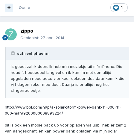
Quote
1
zippo
Geplaatst:
27 april 2014
schreef phaelin:
Is goed, zal ik doen. Ik heb m'n muziekje uit m'n iPhone. Die
houd 't heeeeeeel lang vol en ik kan 'm met een altijd
opgeladen nood accu vier keer opladen dus daar kom ik die
vijf dagen zeker mee door. Daarja is er altijd nog het
slingerradiootje.
http://www.bol.com/nl/p/a-solar-xtorm-power-bank-11-000-11-
000-mah/9200000008893224/
dit is ook een mooie back up voor opladen via usb...heb er zelf 2
van aangeschaft..en kan power bank opladen via mijn solar