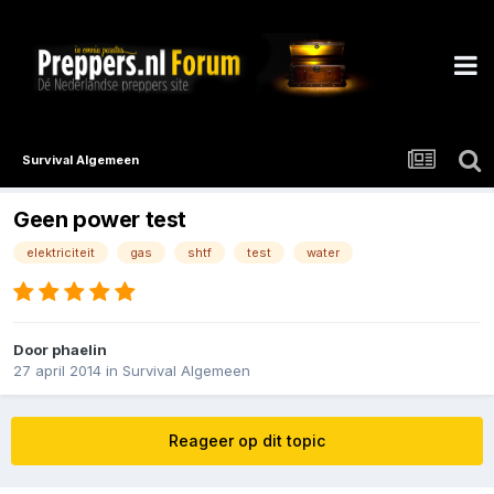
Survival Algemeen
Geen power test
elektriciteit
gas
shtf
test
water
Door
phaelin
27 april 2014
in
Survival Algemeen
Reageer op dit topic