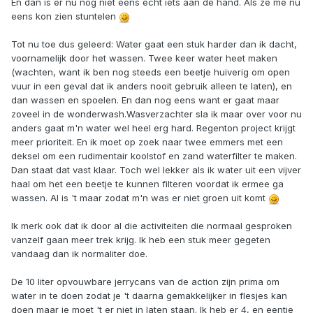
En dan is er nu nog niet eens echt iets aan de hand. Als ze me nu
eens kon zien stuntelen
Tot nu toe dus geleerd: Water gaat een stuk harder dan ik dacht,
voornamelijk door het wassen. Twee keer water heet maken
(wachten, want ik ben nog steeds een beetje huiverig om open
vuur in een geval dat ik anders nooit gebruik alleen te laten), en
dan wassen en spoelen. En dan nog eens want er gaat maar
zoveel in de wonderwash.Wasverzachter sla ik maar over voor nu
anders gaat m'n water wel heel erg hard. Regenton project krijgt
meer prioriteit. En ik moet op zoek naar twee emmers met een
deksel om een rudimentair koolstof en zand waterfilter te maken.
Dan staat dat vast klaar. Toch wel lekker als ik water uit een vijver
haal om het een beetje te kunnen filteren voordat ik ermee ga
wassen. Al is 't maar zodat m'n was er niet groen uit komt
Ik merk ook dat ik door al die activiteiten die normaal gesproken
vanzelf gaan meer trek krijg. Ik heb een stuk meer gegeten
vandaag dan ik normaliter doe.
De 10 liter opvouwbare jerrycans van de action zijn prima om
water in te doen zodat je 't daarna gemakkelijker in flesjes kan
doen maar je moet 't er niet in laten staan. Ik heb er 4, en eentje