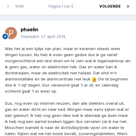
VOR.
Pagina 1 van 5
VOLGENDE
phaelin
Geplaatst:
27 april 2014
Was het al een tijdje van plan, maar er kwamen steeds weer
dingen tussen. Nu heb ik even geen gedoe dus ik ga vanaf
morgenochtend een test doen om te zien wat ik tegenaanloop als
ik geen gas, water en elektriciteit heb. Gas en water kan ik
dichtdraaien, maar de elektriciteit niet helaas. Dat vind m'n
alarminstallatie en de alarmcentrale niet leuk
Om te beginnen
doe ik 't vijf dagen. Dus vanavond gaat 't er af, en zaterdag
ochtend gaat 't er weer op.
Dus, nog even op internet neuzen, dan alle stekkers overal uit,
gas en water dicht en naar bed. Morgen maar eens kijken wat er
dan gebeurt. Ik heb nog geen idee wat ik allemaal ga doen maar
ik heb nog een aantal boeken liggen dus vervelen zal ik me niet.
Misschien wandel ik naar de dichtstbijzijnde vijver om water te
halen. Kijken wat me het beste bevalt, zuiveringstabletten, filters