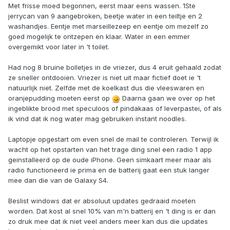
Met frisse moed begonnen, eerst maar eens wassen. 1Ste
jerrycan van 9 aangebroken, beetje water in een teiltje en 2
washandjes. Eentje met marseillezeep en eentje om mezelf zo
goed mogelijk te ontzepen en klaar. Water in een emmer
overgemikt voor later in 't toilet.
Had nog 8 bruine bolletjes in de vriezer, dus 4 eruit gehaald zodat
ze sneller ontdooien. Vriezer is niet uit maar fictief doet ie 't
natuurlijk niet. Zelfde met de koelkast dus die vleeswaren en
oranjepudding moeten eerst op
Daarna gaan we over op het
ingeblikte brood met speculoos of pindakaas of leverpastei, of als
ik vind dat ik nog water mag gebruiken instant noodles.
Laptopje opgestart om even snel de mail te controleren. Terwijl ik
wacht op het opstarten van het trage ding snel een radio 1 app
geinstalleerd op de oude iPhone. Geen simkaart meer maar als
radio functioneerd ie prima en de batterij gaat een stuk langer
mee dan die van de Galaxy S4.
Beslist windows dat er absoluut updates gedraaid moeten
worden. Dat kost al snel 10% van m'n batterij en 't ding is er dan
zo druk mee dat ik niet veel anders meer kan dus die updates