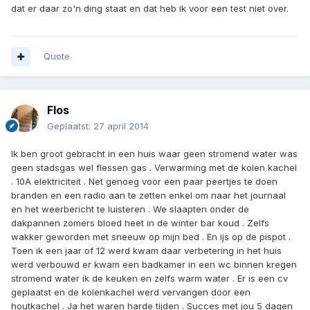
dat er daar zo'n ding staat en dat heb ik voor een test niet over.
Quote
Flos
Geplaatst:
27 april 2014
Ik ben groot gebracht in een huis waar geen stromend water was
geen stadsgas wel flessen gas . Verwarming met de kolen kachel
. 10A elektriciteit . Net genoeg voor een paar peertjes te doen
branden en een radio aan te zetten enkel om naar het journaal
en het weerbericht te luisteren . We slaapten onder de
dakpannen zomers bloed heet in de winter bar koud . Zelfs
wakker geworden met sneeuw op mijn bed . En ijs op de pispot .
Toen ik een jaar of 12 werd kwam daar verbetering in het huis
werd verbouwd er kwam een badkamer in een wc binnen kregen
stromend water ik de keuken en zelfs warm water . Er is een cv
geplaatst en de kolenkachel werd vervangen door een
houtkachel . Ja het waren harde tijden . Succes met jou 5 dagen