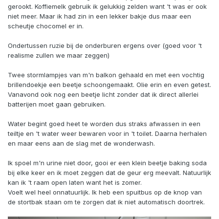
gerookt. Koffiemelk gebruik ik gelukkig zelden want 't was er ook
niet meer. Maar ik had zin in een lekker bakje dus maar een
scheutje chocomel er in.
Ondertussen ruzie bij de onderburen ergens over (goed voor 't
realisme zullen we maar zeggen)
Twee stormlampjes van m'n balkon gehaald en met een vochtig
brillendoekje een beetje schoongemaakt. Olie erin en even getest.
Vanavond ook nog een beetje licht zonder dat ik direct allerlei
batterijen moet gaan gebruiken.
Water begint goed heet te worden dus straks afwassen in een
teiltje en 't water weer bewaren voor in 't toilet. Daarna herhalen
en maar eens aan de slag met de wonderwash.
Ik spoel m'n urine niet door, gooi er een klein beetje baking soda
bij elke keer en ik moet zeggen dat de geur erg meevalt. Natuurlijk
kan ik 't raam open laten want het is zomer.
Voelt wel heel onnatuurlijk. Ik heb een spuitbus op de knop van
de stortbak staan om te zorgen dat ik niet automatisch doortrek.