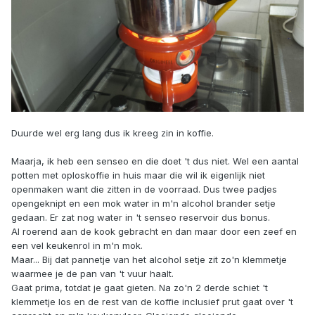
Duurde wel erg lang dus ik kreeg zin in koffie.
Maarja, ik heb een senseo en die doet 't dus niet. Wel een aantal
potten met oploskoffie in huis maar die wil ik eigenlijk niet
openmaken want die zitten in de voorraad. Dus twee padjes
opengeknipt en een mok water in m'n alcohol brander setje
gedaan. Er zat nog water in 't senseo reservoir dus bonus.
Al roerend aan de kook gebracht en dan maar door een zeef en
een vel keukenrol in m'n mok.
Maar... Bij dat pannetje van het alcohol setje zit zo'n klemmetje
waarmee je de pan van 't vuur haalt.
Gaat prima, totdat je gaat gieten. Na zo'n 2 derde schiet 't
klemmetje los en de rest van de koffie inclusief prut gaat over 't