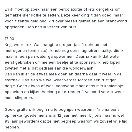
En ik moet op zoek naar een percolatortje of iets dergelijks om
gemakkelijker koffie te zetten. Deze keer ging 't dan goed, maar
voor 't zelfde geld had ik 't over mezelf gemikt en een brandwond
opgelopen. Dan ben ik verder van huis.
17:00
Krijg weer trek. Was hangt te drogen (als 't ophoud met
motregenen tenminste). Ik heb nog een magnetronmaaltijd die ik
maar in een pan water ga opwarmen. Daarna kan ik dat water
eerst gebruiken om me een beetje af te sponzen, ik heb lopen
zweten met al dat gedraai aan die wonderwash.
Dan kan ik er de afwas mee doen en daarna gaat 't weer in de
stortbak. Dan zien we wel weer verder. Morgen een rustiger
dagje. Geen afwas of was. Vanavond maar eens m'n koplampje
opzoeken en kijken hoelang de e-reader 't volhoud voor ik weer
moet slingeren.
Goeie grutten, ik begin nu te begrijpen waarom m'n oma eens
opmerkte (goede mens is al 12 jaar niet meer bij ons maar is wel
93 jaar geworden) dat ze niet begreep waarom wij zoveel vrije tijd
hebben.