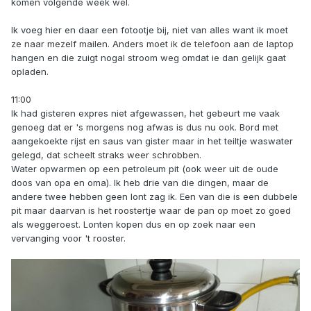
komen volgende week wel.
Ik voeg hier en daar een fotootje bij, niet van alles want ik moet
ze naar mezelf mailen. Anders moet ik de telefoon aan de laptop
hangen en die zuigt nogal stroom weg omdat ie dan gelijk gaat
opladen.
11:00
Ik had gisteren expres niet afgewassen, het gebeurt me vaak
genoeg dat er 's morgens nog afwas is dus nu ook. Bord met
aangekoekte rijst en saus van gister maar in het teiltje waswater
gelegd, dat scheelt straks weer schrobben.
Water opwarmen op een petroleum pit (ook weer uit de oude
doos van opa en oma). Ik heb drie van die dingen, maar de
andere twee hebben geen lont zag ik. Een van die is een dubbele
pit maar daarvan is het roostertje waar de pan op moet zo goed
als weggeroest. Lonten kopen dus en op zoek naar een
vervanging voor 't rooster.