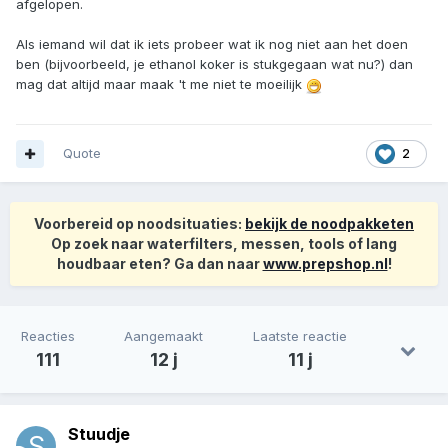
afgelopen.
Als iemand wil dat ik iets probeer wat ik nog niet aan het doen
ben (bijvoorbeeld, je ethanol koker is stukgegaan wat nu?) dan
mag dat altijd maar maak 't me niet te moeilijk
Quote
2
Voorbereid op noodsituaties:
bekijk de noodpakketen
Op zoek naar waterfilters, messen, tools of lang
houdbaar eten? Ga dan naar
www.prepshop.nl
!
Reacties
Aangemaakt
Laatste reactie
111
12 j
11 j
Stuudje