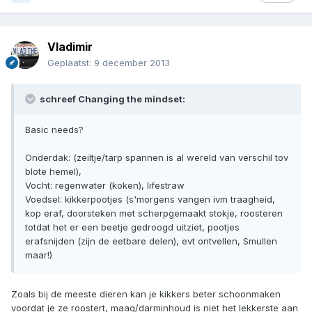
Vladimir
Geplaatst:
9 december 2013
schreef Changing the mindset:
Basic needs?
Onderdak: (zeiltje/tarp spannen is al wereld van verschil tov
blote hemel),
Vocht: regenwater (koken), lifestraw
Voedsel: kikkerpootjes (s'morgens vangen ivm traagheid,
kop eraf, doorsteken met scherpgemaakt stokje, roosteren
totdat het er een beetje gedroogd uitziet, pootjes
erafsnijden (zijn de eetbare delen), evt ontvellen, Smullen
maar!)
Zoals bij de meeste dieren kan je kikkers beter schoonmaken
voordat je ze roostert, maag/darminhoud is niet het lekkerste aan