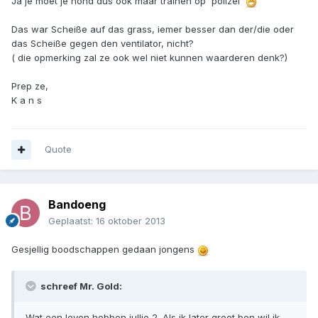
Ja je moet je hond dus ook maar trainen op 'polizei'
Das war Scheiße auf das grass, iemer besser dan der/die oder
das Scheiße gegen den ventilator, nicht?
( die opmerking zal ze ook wel niet kunnen waarderen denk?)
Prep ze,
K a n s
Quote
Bandoeng
Geplaatst:
16 oktober 2013
Gesjellig boodschappen gedaan jongens
schreef Mr. Gold:
Wat een leven hebben jullie 2. Als ik later groot ben wil ik