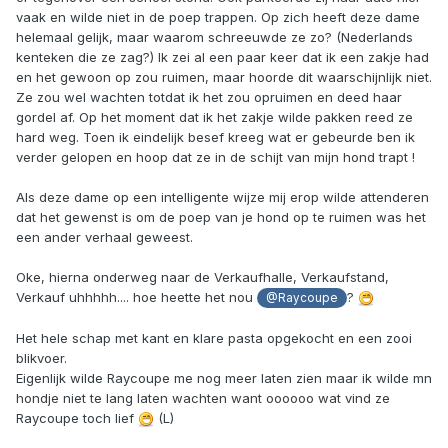
vaak en wilde niet in de poep trappen. Op zich heeft deze dame
helemaal gelijk, maar waarom schreeuwde ze zo? (Nederlands
kenteken die ze zag?) Ik zei al een paar keer dat ik een zakje had
en het gewoon op zou ruimen, maar hoorde dit waarschijnlijk niet.
Ze zou wel wachten totdat ik het zou opruimen en deed haar
gordel af. Op het moment dat ik het zakje wilde pakken reed ze
hard weg. Toen ik eindelijk besef kreeg wat er gebeurde ben ik
verder gelopen en hoop dat ze in de schijt van mijn hond trapt !
Als deze dame op een intelligente wijze mij erop wilde attenderen
dat het gewenst is om de poep van je hond op te ruimen was het
een ander verhaal geweest.
Oke, hierna onderweg naar de Verkaufhalle, Verkaufstand,
Verkauf uhhhhh.... hoe heette het nou
?
@Raycoupe
Het hele schap met kant en klare pasta opgekocht en een zooi
blikvoer.
Eigenlijk wilde Raycoupe me nog meer laten zien maar ik wilde mn
hondje niet te lang laten wachten want oooooo wat vind ze
Raycoupe toch lief
(L)