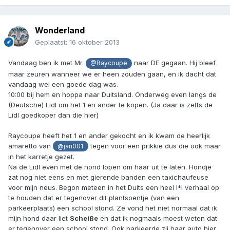
Wonderland
Geplaatst:
16 oktober 2013
Vandaag ben ik met Mr.
naar DE gegaan. Hij bleef
@Raycoupe
maar zeuren wanneer we er heen zouden gaan, en ik dacht dat
vandaag wel een goede dag was.
10:00 bij hem en hoppa naar Duitsland. Onderweg even langs de
(Deutsche) Lidl om het 1 en ander te kopen. (Ja daar is zelfs de
Lidl goedkoper dan die hier)
Raycoupe heeft het 1 en ander gekocht en ik kwam de heerlijk
amaretto van
tegen voor een prikkie dus die ook maar
@jan001
in het karretje gezet.
Na de Lidl even met de hond lopen om haar uit te laten. Hondje
zat nog niet eens en met gierende banden een taxichaufeuse
voor mijn neus. Begon meteen in het Duits een heel l*l verhaal op
te houden dat er tegenover dit plantsoentje (van een
parkeerplaats) een school stond. Ze vond het niet normaal dat ik
mijn hond daar liet
Scheiße
en dat ik nogmaals moest weten dat
er tegenover een school stond. Ook parkeerde zij haar auto hier