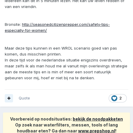
Iedereen kan dit in 5 minuten lezen. Het kan uw leven redden of
van een vriendin.
Bronsite:
http://seasonedcitizenprepper.com/safety-tips-
especially-for-women/
Maar deze tips kunnen in een WROL scenario goed van pas
komen, dus misschien printen.
In deze tijd voor de nederlandse situatie enigszins overdreven,
maar zelfs ik als man houd me al vanuit mijn overlevings strategie
aan de meeste tips en is min of meer een soort natuurlijk
gebeuren voor mij, hoef er niet bij na te denken.
Quote
2
Voorbereid op noodsituaties:
bekijk de noodpakketen
Op zoek naar waterfilters, messen, tools of lang
houdbaar eten? Ga dan naar
www.prepshop.nl
!