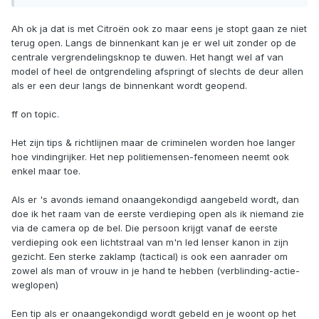
Ah ok ja dat is met Citroën ook zo maar eens je stopt gaan ze niet
terug open. Langs de binnenkant kan je er wel uit zonder op de
centrale vergrendelingsknop te duwen. Het hangt wel af van
model of heel de ontgrendeling afspringt of slechts de deur allen
als er een deur langs de binnenkant wordt geopend.
ff on topic.
Het zijn tips & richtlijnen maar de criminelen worden hoe langer
hoe vindingrijker. Het nep politiemensen-fenomeen neemt ook
enkel maar toe.
Als er 's avonds iemand onaangekondigd aangebeld wordt, dan
doe ik het raam van de eerste verdieping open als ik niemand zie
via de camera op de bel. Die persoon krijgt vanaf de eerste
verdieping ook een lichtstraal van m'n led lenser kanon in zijn
gezicht. Een sterke zaklamp (tactical) is ook een aanrader om
zowel als man of vrouw in je hand te hebben (verblinding-actie-
weglopen)
Een tip als er onaangekondigd wordt gebeld en je woont op het