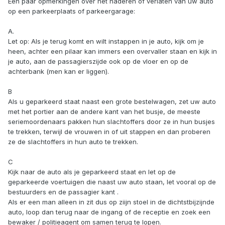
Een paar opmerkingen over het naderen of verlaten van uw auto
op een parkeerplaats of parkeergarage:
A.
Let op: Als je terug komt en wilt instappen in je auto, kijk om je
heen, achter een pilaar kan immers een overvaller staan en kijk in
je auto, aan de passagierszijde ook op de vloer en op de
achterbank (men kan er liggen).
B
Als u geparkeerd staat naast een grote bestelwagen, zet uw auto
met het portier aan de andere kant van het busje, de meeste
seriemoordenaars pakken hun slachtoffers door ze in hun busjes
te trekken, terwijl de vrouwen in of uit stappen en dan proberen
ze de slachtoffers in hun auto te trekken.
C
Kijk naar de auto als je geparkeerd staat en let op de
geparkeerde voertuigen die naast uw auto staan, let vooral op de
bestuurders en de passagier kant .
Als er een man alleen in zit dus op ziijn stoel in de dichtstbijzijnde
auto, loop dan terug naar de ingang of de receptie en zoek een
bewaker / politieagent om samen terug te lopen.