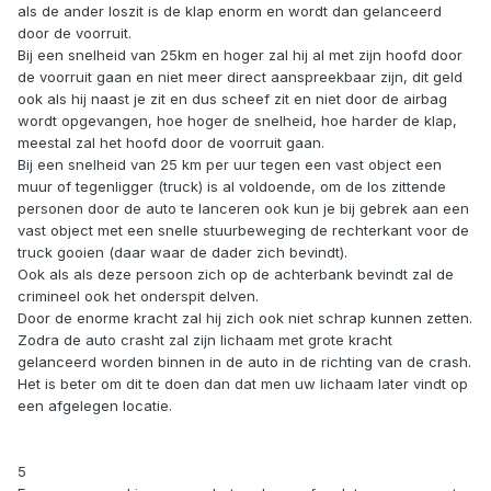
als de ander loszit is de klap enorm en wordt dan gelanceerd
door de voorruit.
Bij een snelheid van 25km en hoger zal hij al met zijn hoofd door
de voorruit gaan en niet meer direct aanspreekbaar zijn, dit geld
ook als hij naast je zit en dus scheef zit en niet door de airbag
wordt opgevangen, hoe hoger de snelheid, hoe harder de klap,
meestal zal het hoofd door de voorruit gaan.
Bij een snelheid van 25 km per uur tegen een vast object een
muur of tegenligger (truck) is al voldoende, om de los zittende
personen door de auto te lanceren ook kun je bij gebrek aan een
vast object met een snelle stuurbeweging de rechterkant voor de
truck gooien (daar waar de dader zich bevindt).
Ook als als deze persoon zich op de achterbank bevindt zal de
crimineel ook het onderspit delven.
Door de enorme kracht zal hij zich ook niet schrap kunnen zetten.
Zodra de auto crasht zal zijn lichaam met grote kracht
gelanceerd worden binnen in de auto in de richting van de crash.
Het is beter om dit te doen dan dat men uw lichaam later vindt op
een afgelegen locatie.
5