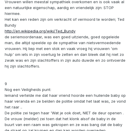
Vrouwen willen meestal sympathiek overkomen en is ook vaak al
een natuurlijke eigenschap, aardig en vriendelijk zijn: STOP
hiermee.
Het kan een reden zijn om verkracht of vermoord te worden; Ted
Bundy
http://en.wikipedia.org/wiki/Ted_Bundy
de seriemoordenaar, was een goed uitziende, goed opgeleide
man, die altijd speelde op de sympathie van nietsvermoedende
vrouwen. Hij liep met een stok en vaak vroeg hij vrouwen 'om
hulp' om iets in zijn voertuig te zetten en dan bleek dat hij niet zo
zwak was en zijn slachtoffers in zijn auto duwde en zo ontvoerde
hij zijn slachtoffers.
9
Nog een Veiligheids punt:
Iemand vertelde me dat haar vriend hoorde een huilende baby op
haar veranda en ze belden de politie omdat het laat was, ze vond
het raar ..
De politie zei tegen haar 'Wat je ook doet, NIET de deur openen .
De vrouw (melder) zei toen dat het klonk alsof de baby in de
buurt van een raam was gekropen en ze was bang dat de baby
de straat op zal kruipen en dan kan worden overreden.