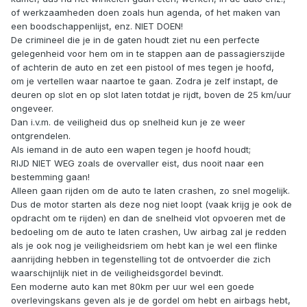
of werkzaamheden doen zoals hun agenda, of het maken van
een boodschappenlijst, enz. NIET DOEN!
De crimineel die je in de gaten houdt ziet nu een perfecte
gelegenheid voor hem om in te stappen aan de passagierszijde
of achterin de auto en zet een pistool of mes tegen je hoofd,
om je vertellen waar naartoe te gaan. Zodra je zelf instapt, de
deuren op slot en op slot laten totdat je rijdt, boven de 25 km/uur
ongeveer.
Dan i.v.m. de veiligheid dus op snelheid kun je ze weer
ontgrendelen.
Als iemand in de auto een wapen tegen je hoofd houdt;
RIJD NIET WEG zoals de overvaller eist, dus nooit naar een
bestemming gaan!
Alleen gaan rijden om de auto te laten crashen, zo snel mogelijk.
Dus de motor starten als deze nog niet loopt (vaak krijg je ook de
opdracht om te rijden) en dan de snelheid vlot opvoeren met de
bedoeling om de auto te laten crashen, Uw airbag zal je redden
als je ook nog je veiligheidsriem om hebt kan je wel een flinke
aanrijding hebben in tegenstelling tot de ontvoerder die zich
waarschijnlijk niet in de veiligheidsgordel bevindt.
Een moderne auto kan met 80km per uur wel een goede
overlevingskans geven als je de gordel om hebt en airbags hebt,