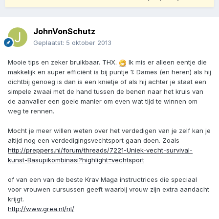
JohnVonSchutz
Geplaatst:
5 oktober 2013
Mooie tips en zeker bruikbaar. THX.
Ik mis er alleen eentje die
makkelijk en super efficiënt is bij puntje 1: Dames (en heren) als hij
dichtbij genoeg is dan is een knietje of als hij achter je staat een
simpele zwaai met de hand tussen de benen naar het kruis van
de aanvaller een goeie manier om even wat tijd te winnen om
weg te rennen.
Mocht je meer willen weten over het verdedigen van je zelf kan je
altijd nog een verdedigingsvechtsport gaan doen. Zoals
http://preppers.nl/forum/threads/7221-Uniek-vecht-survival-
kunst-Basupikombinasi?highlight=vechtsport
of van een van de beste Krav Maga instructrices die speciaal
voor vrouwen cursussen geeft waarbij vrouw zijn extra aandacht
krijgt.
http://www.grea.nl/nl/