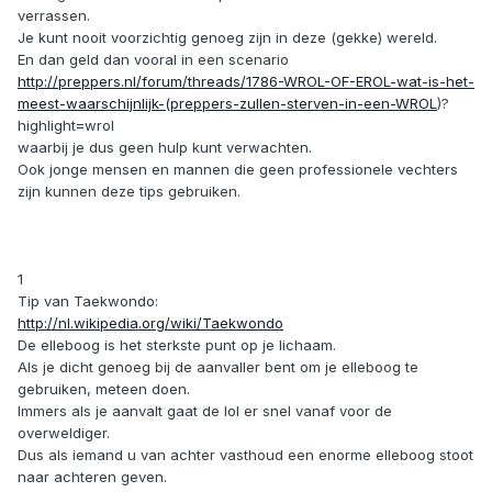
verrassen.
Je kunt nooit voorzichtig genoeg zijn in deze (gekke) wereld.
En dan geld dan vooral in een scenario
http://preppers.nl/forum/threads/1786-WROL-OF-EROL-wat-is-het-
meest-waarschijnlijk-(preppers-zullen-sterven-in-een-WROL
)?
highlight=wrol
waarbij je dus geen hulp kunt verwachten.
Ook jonge mensen en mannen die geen professionele vechters
zijn kunnen deze tips gebruiken.
1
Tip van Taekwondo:
http://nl.wikipedia.org/wiki/Taekwondo
De elleboog is het sterkste punt op je lichaam.
Als je dicht genoeg bij de aanvaller bent om je elleboog te
gebruiken, meteen doen.
Immers als je aanvalt gaat de lol er snel vanaf voor de
overweldiger.
Dus als iemand u van achter vasthoud een enorme elleboog stoot
naar achteren geven.