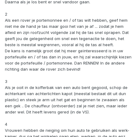
Daarna als je los bent er snel vandoor gaan.
2
Als een rover je portemonnee en / of tas wilt hebben, geef hem
niet me de hand je tas maar gooi het van je af ... zodat je hem
afleid en zijn roofzucht volgende zal hij de tas snel oprapen. Dat
geeft jou de gelegenheid om snel een tegenactie te doen, het
beste is meestal wegrennen, vooral al hij de tas al heeft.
De kans is namelijk groot dat hij meer geïnteresseerd is in uw
portefeuille en / of tas dan in jouw, en hij zal waarschijnlijk kiezen
voor de portefeuille / portemonnee. Dan RENNEN! In de andere
richting dan waar de rover zich bevind!
3
Als je ooit in de kofferbak van een auto bent gegooid, schop de
achterkant van achterlichten kapot (meestal bestaat dit uit dun
plastic) en steek je arm uit het gat en beginnen te zwaaien als
een gek .. De chauffeur (ontvoerder) zal je niet zien, maar ieder
ander wel. Dit heeft levens gered (in de VS).
4
Vrouwen hebben de neiging om hun auto te gebruiken als werk-
kamer, dus na het winkelen gaan eten, werken, in de auto enz.,