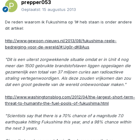
prepper053
Geplaatst:
15 augustus 2013
De reden waarom ik Fukushima op 1# heb staan is onder andere
dit artikel:
http://www.gewoon-nieuws.nl/2013/08/fukushima-reele-
bedreiging-voor-de-wereld/#.Ug0r-dK8Aus
"Dit is een uiterst zorgwekkende situatie omdat er in Unit 4 nog
meer dan 1500 gebruikte brandstofstaven liggen opgeslagen die
gezamenlijk een totaal van 37 miljoen curies aan radioactieve
straling vertegenwoordigen. Als deze zouden vrijkomen dan zou
dat een groot gedeelte van de wereld onbewoonbaar maken."
http://www.washingtonsblog.com/2012/04/the-largest-short-term-
threat-to-humanity-the-fuel-pools-of-fukushima.html
"Scientists say that there is a 70% chance of a magnitude 7.0
earthquake hitting Fukushima this year, and a 98% chance within
the next 3 years.