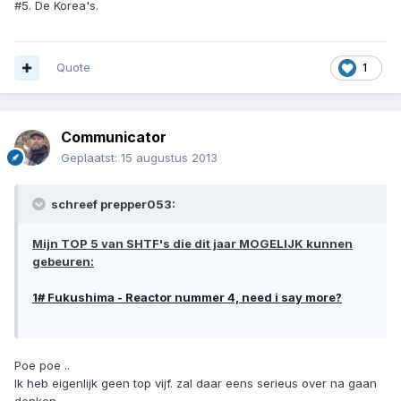
#5. De Korea's.
Quote
1
Communicator
Geplaatst:
15 augustus 2013
schreef prepper053:
Mijn TOP 5 van SHTF's die dit jaar MOGELIJK kunnen
gebeuren:
1# Fukushima - Reactor nummer 4, need i say more?
Poe poe ..
Ik heb eigenlijk geen top vijf. zal daar eens serieus over na gaan