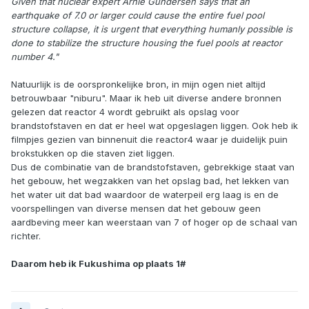
Given that nuclear expert Arnie Gundersen says that an
earthquake of 7.0 or larger could cause the entire fuel pool
structure collapse, it is urgent that everything humanly possible is
done to stabilize the structure housing the fuel pools at reactor
number 4."
Natuurlijk is de oorspronkelijke bron, in mijn ogen niet altijd
betrouwbaar "niburu". Maar ik heb uit diverse andere bronnen
gelezen dat reactor 4 wordt gebruikt als opslag voor
brandstofstaven en dat er heel wat opgeslagen liggen. Ook heb ik
filmpjes gezien van binnenuit die reactor4 waar je duidelijk puin
brokstukken op die staven ziet liggen.
Dus de combinatie van de brandstofstaven, gebrekkige staat van
het gebouw, het wegzakken van het opslag bad, het lekken van
het water uit dat bad waardoor de waterpeil erg laag is en de
voorspellingen van diverse mensen dat het gebouw geen
aardbeving meer kan weerstaan van 7 of hoger op de schaal van
richter.
Daarom heb ik Fukushima op plaats 1#