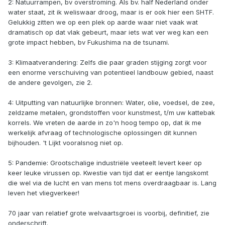
2: Natuurrampen, bv overstroming. Als bv. half Nederland onder
water staat, zit ik weliswaar droog, maar is er ook hier een SHTF.
Gelukkig zitten we op een plek op aarde waar niet vaak wat
dramatisch op dat vlak gebeurt, maar iets wat ver weg kan een
grote impact hebben, bv Fukushima na de tsunami.
3: Klimaatverandering: Zelfs die paar graden stijging zorgt voor
een enorme verschuiving van potentieel landbouw gebied, naast
de andere gevolgen, zie 2.
4: Uitputting van natuurlijke bronnen: Water, olie, voedsel, de zee,
zeldzame metalen, grondstoffen voor kunstmest, t/m uw kattebak
korrels. We vreten de aarde in zo'n hoog tempo op, dat ik me
werkelijk afvraag of technologische oplossingen dit kunnen
bijhouden. 't Lijkt vooralsnog niet op.
5: Pandemie: Grootschalige industriële veeteelt levert keer op
keer leuke virussen op. Kwestie van tijd dat er eentje langskomt
die wel via de lucht en van mens tot mens overdraagbaar is. Lang
leven het vliegverkeer!
70 jaar van relatief grote welvaartsgroei is voorbij, definitief, zie
onderschrift.