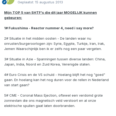
Geplaatst:
15 augustus 2013
Mijn TOP 5 van SHTF's die dit jaar MOGELIJK kunnen
gebeuren:
1# Fukushima - Reactor nummer 4, need i say more?
2# Situatie in het midden oosten - De landen waar nu
onrusten/burgeroorlogen zijn: Syrie, Egypte, Turkije, Iran, Irak,
Jemen Waarschijnlijk ben ik er zelfs nog een paar vergeten.
3# Situatie in Azie - Spanningen tussen diverse landen: China,
Japan, India, Noord en Zuid Korea, Verenigde staten.
4# Euro Crisis en de VS schuld - Hoelang blijft het nog "goed"
gaan. En hoelang kan het nog duren voor de rellen in Nederland
van start gaan?
5# CME - Coronal Mass Ejection, oftewel een verdomd grote
zonnevlam die ons magnetisch veld verstoort en al onze
elektrische spullen gaat laten doorbranden.