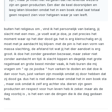
zijn en geen producten. Een dier de keel doorsnijden en
leeg laten bloeden omdat het in een boek staat laat totaal
geen respect zien voor hetgeen waar je van leeft.
buiten het religieus om , vind ik het personelijk van belang, jij
slacht met een mes , je voelt wat je doe, je ziet precies het
moment waar op het dier dood ga. het is erg kleinschalig en jij
moet met je aandacht bij blijven. met de pin is het een vorm van
massa slachting, de afstand tot wat jij het dier aandoet is erg
groot. ik doe het zonder geweten bezwaar, maar zeker niet
zonder aandacht en tijd. ik slacht kippen en degelijk met grote
regelmaat en grote beest minder vaak, ik heb buren die mij
vragen om " op ze joodse " hun varken te doden en dat doe ik
dan voor hun, juist varken zijn moeilijk omdat zij door hebben dat
zij dood ga. dus het is niet alleen maar omdat het in een boek sta
, maar ook omdat ik zelf erg achter sta. dieren zijn geen
producten en respect voor hun leven heb ik zeker. maar als de
dag voorbij is , is het een van de dingen die ik die dag gedaan
heb.