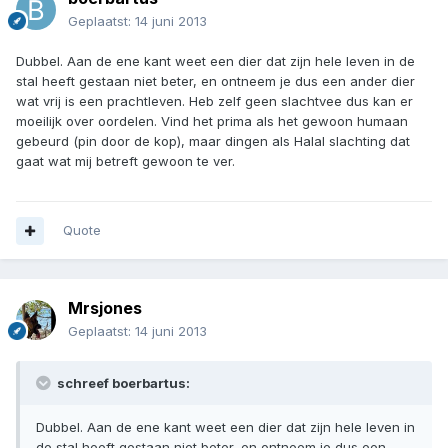
Geplaatst:
14 juni 2013
Dubbel. Aan de ene kant weet een dier dat zijn hele leven in de
stal heeft gestaan niet beter, en ontneem je dus een ander dier
wat vrij is een prachtleven. Heb zelf geen slachtvee dus kan er
moeilijk over oordelen. Vind het prima als het gewoon humaan
gebeurd (pin door de kop), maar dingen als Halal slachting dat
gaat wat mij betreft gewoon te ver.
Quote
Mrsjones
Geplaatst:
14 juni 2013
schreef boerbartus:
Dubbel. Aan de ene kant weet een dier dat zijn hele leven in
de stal heeft gestaan niet beter, en ontneem je dus een