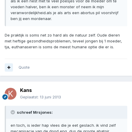
als ik een nest met te veel poesjes voor de moeder om te
voeden halver, ben ik een monster of neem ik mijn
veranwordelijkheid.als je als arts een abortus pil voorshrijf
ben jij een mordenaar.
De praktijk is soms net zo hard als de natuur zelf. Oude dieren
met heftige gezondheidsproblemen, teveel jongen bij 1 moeder,
tja, euthanaseren is soms de meest humane optie die er is.
Quote
Kans
Geplaatst:
13 juni 2013
schreef Mrsjones:
en toch, is ieder hap vlees die je eet geslach. ik vind zelf
mecanisacie van de dood eng, dus de groote abatoir