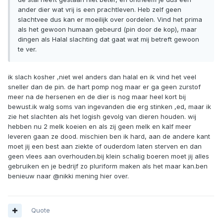
ander dier wat vrij is een prachtleven. Heb zelf geen
slachtvee dus kan er moeilijk over oordelen. Vind het prima
als het gewoon humaan gebeurd (pin door de kop), maar
dingen als Halal slachting dat gaat wat mij betreft gewoon
te ver.
ik slach kosher ,niet wel anders dan halal en ik vind het veel
sneller dan de pin. de hart pomp nog maar er ga geen zurstof
meer na de hersenen en de dier is nog maar heel kort bij
bewust.ik walg soms van ingevanden die erg stinken ,ed, maar ik
zie het slachten als het logish gevolg van dieren houden. wij
hebben nu 2 melk koeien en als zij geen melk en kalf meer
leveren gaan ze dood. mischien ben ik hard, aan de andere kant
moet jij een best aan ziekte of ouderdom laten sterven en dan
geen vlees aan overhouden.bij klein schalig boeren moet jij alles
gebruiken en je bedrijf zo pluriform maken als het maar kan.ben
benieuw naar @nikki mening hier over.
Quote