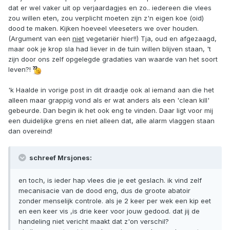
dat er wel vaker uit op verjaardagjes en zo.. iedereen die vlees
zou willen eten, zou verplicht moeten zijn z'n eigen koe (oid)
dood te maken. Kijken hoeveel vleeseters we over houden.
(Argument van een
niet
vegetariër hier!!) Tja, oud en afgezaagd,
maar ook je krop sla had liever in de tuin willen blijven staan, 't
zijn door ons zelf opgelegde gradaties van waarde van het soort
leven?!
'k Haalde in vorige post in dit draadje ook al iemand aan die het
alleen maar grappig vond als er wat anders als een 'clean kill'
gebeurde. Dan begin ik het ook eng te vinden. Daar ligt voor mij
een duidelijke grens en niet alleen dat, alle alarm vlaggen staan
dan overeind!
schreef Mrsjones:
en toch, is ieder hap vlees die je eet geslach. ik vind zelf
mecanisacie van de dood eng, dus de groote abatoir
zonder menselijk controle. als je 2 keer per wek een kip eet
en een keer vis ,is drie keer voor jouw gedood. dat jij de
handeling niet vericht maakt dat z'on verschil?