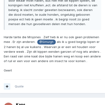
door elkaar moet hallen, dus niet met de kippen spelen, de
konijngen niet knuffelen ,ect. de afstand tot de dieren is van
belang. ik slacht zonder geweten bezwaaren, ook dieren
die dood moeten, te oude honden, ongelukig gebooren
poejse ect heb ik geen moeite . ik begrip nooit zo goed
mensen die hun gevoelleven delen met hun honden.
Harde tante die Mrsjones . Zelf heb ik er nu ook geen problemen
mee . Er zijn anderen .
als ik u goed begrijp lopen er
@Simurgh
2 hanen bij al uw kuikens . Waarvan je er een wil houden voor
verdere week . Zijn dit kippen eenden ganzen of nog iets anders .
Een raad van ome kaat doe bijde hanen weg en koop een andere
of ruil er een voor een andere om insect te voor komen .
Geert
Quote
Kans