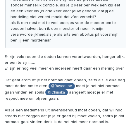
zonder menselijk controle. als je 2 keer per wek een kip eet
en een keer vis ,is drie keer voor jouw gedood. dat jij de
handeling niet vericht maakt dat z'on verschil?
als ik een nest met te veel poesjes voor de moeder om te
voeden halver, ben ik een monster of neem ik mijn
veranwordelijkheid.als je als arts een abortus pil voorshrijf
ben jij een mordenaar.
Er zijn vele reden die doden kunnen verantwoorden, honger blijkt
er een te zijn.......
Er zijn er nog veel meer en iedereen heeft daar een mening over.
Het gaat erom of je het normaal gaat vinden, zelfs als je elke dag
moet doden om te eten
moet je het niet normaal
@Raycoupe
gaan vinden en zoals
aangeeft moet je er met
@Chinaka
respect mee om blijven gaan.
Als je een medemens uit levensbehoud moet doden, dat wil nog
steeds niet zeggen dat je je er goed bij moet voelen, zodra je dat
normaal gaat vinden denk ik da het niet meer normaal is.