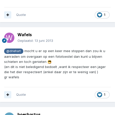
Quote
1
Wafels
Geplaatst:
13 juni 2013
mocht u er op een keer mee stoppen dan zou ik u
@driehart
aanraden om overgaan op een fototoestel dan kunt u blijven
schieten en toch genieten
(en dit is niet beledigend bedoelt ,want ik respecteer een jager
die het dier respecteert (enkel daar zijn er te weinig van) )
gr wafels
Quote
1
boerbartus