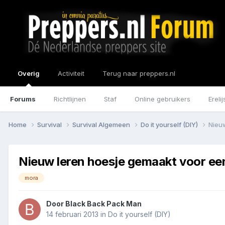
Overig
Activiteit
Terug naar preppers.nl
Forums
Richtlijnen
Staf
Online gebruikers
Erelij
Home
Survival
Survival Algemeen
Do it yourself (DIY)
Nieu
Nieuw leren hoesje gemaakt voor e
mora
Door
Black Back Pack Man
14 februari 2013
in
Do it yourself (DIY)