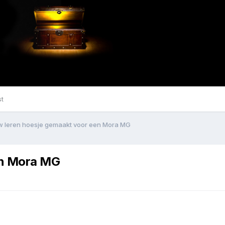
st
w leren hoesje gemaakt voor een Mora MG
en Mora MG