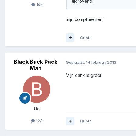
tijdrovend.
10k
mijn complimenten !
Quote
Black Back Pack
Geplaatst:
14 februari 2013
Man
Mijn dank is groot.
Lid
123
Quote