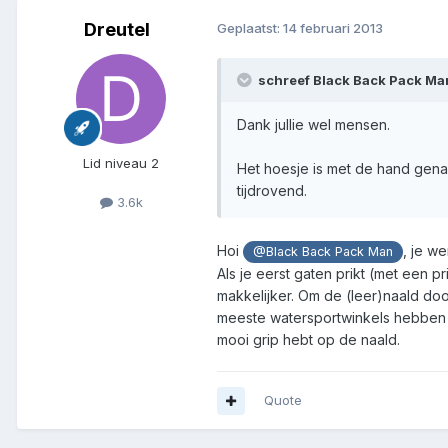
Dreutel
Geplaatst:
14 februari 2013
schreef Black Back Pack Ma
Dank jullie wel mensen.
Lid niveau 2
Het hoesje is met de hand gena
tijdrovend.
3.6k
Hoi
, je w
@Black Back Pack Man
Als je eerst gaten prikt (met een 
makkelijker. Om de (leer)naald doo
meeste watersportwinkels hebben di
mooi grip hebt op de naald.
Quote