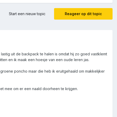
Start een nieuw topic
Reageer op dit topic
lastig uit de backpack te halen is omdat hij zo goed vastklemt
zitten en ik maak een hoesje van een oude leren jas.
 groene poncho maar die heb ik eruitgehaald om makkelijker
t niet mee om er een naald doorheen te krijgen.