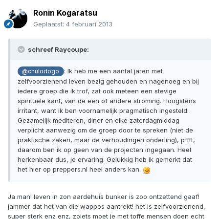
Ronin Kogaratsu
Geplaatst:
4 februari 2013
schreef Raycoupe:
: Ik heb me een aantal jaren met
@chulodogo
zelfvoorzienend leven bezig gehouden en nagenoeg en bij
iedere groep die ik trof, zat ook meteen een stevige
spirituele kant, van de een of andere stroming. Hoogstens
irritant, want ik ben voornamelijk pragmatisch ingesteld.
Gezamelijk mediteren, diner en elke zaterdagmiddag
verplicht aanwezig om de groep door te spreken (niet de
praktische zaken, maar de verhoudingen onderling), pffft,
daarom ben ik op geen van de projecten ingegaan. Heel
herkenbaar dus, je ervaring. Gelukkig heb ik gemerkt dat
het hier op preppers.nl heel anders kan.
Ja man! leven in zon aardehuis bunker is zoo ontzettend gaaf!
jammer dat het van die wappos aantrekt! het is zelfvoorzienend,
super sterk enz enz, zoiets moet je met toffe mensen doen echt