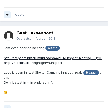
Quote
Gast Heksenboot
Geplaatst:
4 februari 2013
Kom even naar de meeting
.
@Kans
http://preppers.nl/forum/threads/4423-Nunspeet-meeting-3-(23-
amp-24-februari-
)?highlight=nunspeet
Lees je even in, wat Shelter Camping inhoudt, zoals
al
@Jager
zei.
De link staat in mijn onderschrift.