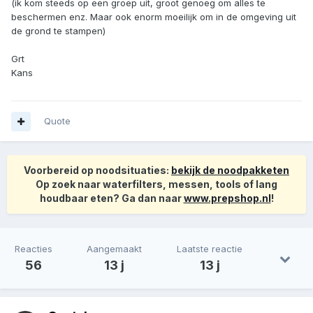
(ik kom steeds op een groep uit, groot genoeg om alles te
beschermen enz. Maar ook enorm moeilijk om in de omgeving uit
de grond te stampen)
Grt
Kans
Quote
Voorbereid op noodsituaties:
bekijk de noodpakketen
Op zoek naar waterfilters, messen, tools of lang
houdbaar eten? Ga dan naar
www.prepshop.nl
!
Reacties
Aangemaakt
Laatste reactie
56
13 j
13 j