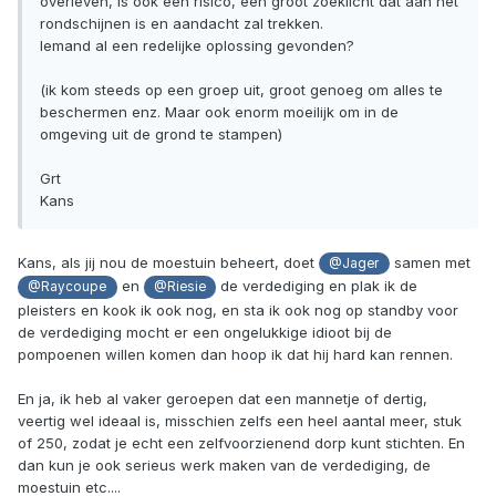
overleven, is ook een risico, een groot zoeklicht dat aan het
rondschijnen is en aandacht zal trekken.
Iemand al een redelijke oplossing gevonden?
(ik kom steeds op een groep uit, groot genoeg om alles te
beschermen enz. Maar ook enorm moeilijk om in de
omgeving uit de grond te stampen)
Grt
Kans
Kans, als jij nou de moestuin beheert, doet
samen met
@Jager
en
de verdediging en plak ik de
@Raycoupe
@Riesie
pleisters en kook ik ook nog, en sta ik ook nog op standby voor
de verdediging mocht er een ongelukkige idioot bij de
pompoenen willen komen dan hoop ik dat hij hard kan rennen.
En ja, ik heb al vaker geroepen dat een mannetje of dertig,
veertig wel ideaal is, misschien zelfs een heel aantal meer, stuk
of 250, zodat je echt een zelfvoorzienend dorp kunt stichten. En
dan kun je ook serieus werk maken van de verdediging, de
moestuin etc....