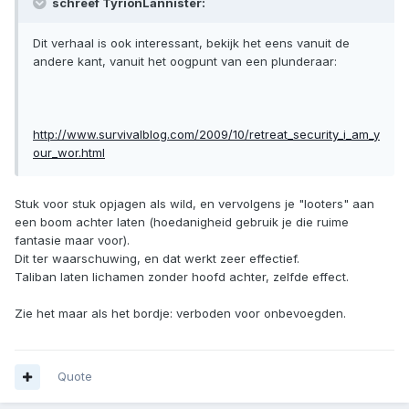
schreef TyrionLannister:
Dit verhaal is ook interessant, bekijk het eens vanuit de
andere kant, vanuit het oogpunt van een plunderaar:
http://www.survivalblog.com/2009/10/retreat_security_i_am_y
our_wor.html
Stuk voor stuk opjagen als wild, en vervolgens je "looters" aan
een boom achter laten (hoedanigheid gebruik je die ruime
fantasie maar voor).
Dit ter waarschuwing, en dat werkt zeer effectief.
Taliban laten lichamen zonder hoofd achter, zelfde effect.
Zie het maar als het bordje: verboden voor onbevoegden.
Quote