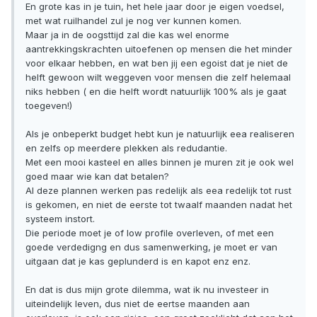
En grote kas in je tuin, het hele jaar door je eigen voedsel,
met wat ruilhandel zul je nog ver kunnen komen.
Maar ja in de oogsttijd zal die kas wel enorme
aantrekkingskrachten uitoefenen op mensen die het minder
voor elkaar hebben, en wat ben jij een egoist dat je niet de
helft gewoon wilt weggeven voor mensen die zelf helemaal
niks hebben ( en die helft wordt natuurlijk 100% als je gaat
toegeven!)
Als je onbeperkt budget hebt kun je natuurlijk eea realiseren
en zelfs op meerdere plekken als redudantie.
Met een mooi kasteel en alles binnen je muren zit je ook wel
goed maar wie kan dat betalen?
Al deze plannen werken pas redelijk als eea redelijk tot rust
is gekomen, en niet de eerste tot twaalf maanden nadat het
systeem instort.
Die periode moet je of low profile overleven, of met een
goede verdedigng en dus samenwerking, je moet er van
uitgaan dat je kas geplunderd is en kapot enz enz.
En dat is dus mijn grote dilemma, wat ik nu investeer in
uiteindelijk leven, dus niet de eertse maanden aan