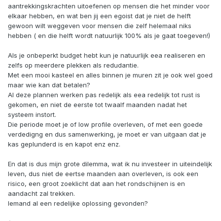
aantrekkingskrachten uitoefenen op mensen die het minder voor
elkaar hebben, en wat ben jij een egoist dat je niet de helft
gewoon wilt weggeven voor mensen die zelf helemaal niks
hebben ( en die helft wordt natuurlijk 100% als je gaat toegeven!)
Als je onbeperkt budget hebt kun je natuurlijk eea realiseren en
zelfs op meerdere plekken als redudantie.
Met een mooi kasteel en alles binnen je muren zit je ook wel goed
maar wie kan dat betalen?
Al deze plannen werken pas redelijk als eea redelijk tot rust is
gekomen, en niet de eerste tot twaalf maanden nadat het
systeem instort.
Die periode moet je of low profile overleven, of met een goede
verdedigng en dus samenwerking, je moet er van uitgaan dat je
kas geplunderd is en kapot enz enz.
En dat is dus mijn grote dilemma, wat ik nu investeer in uiteindelijk
leven, dus niet de eertse maanden aan overleven, is ook een
risico, een groot zoeklicht dat aan het rondschijnen is en
aandacht zal trekken.
Iemand al een redelijke oplossing gevonden?