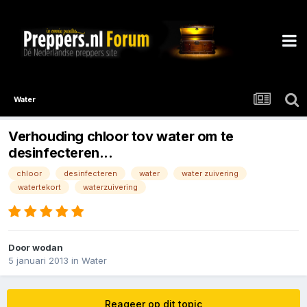
Water
Verhouding chloor tov water om te
desinfecteren...
chloor
desinfecteren
water
water zuivering
watertekort
waterzuivering
Door
wodan
5 januari 2013
in
Water
Reageer op dit topic