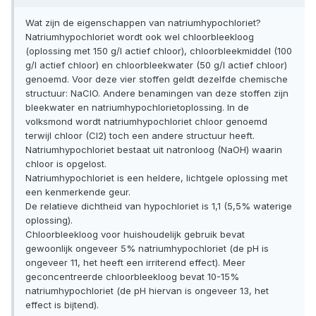
Wat zijn de eigenschappen van natriumhypochloriet?
Natriumhypochloriet wordt ook wel chloorbleekloog
(oplossing met 150 g/l actief chloor), chloorbleekmiddel (100
g/l actief chloor) en chloorbleekwater (50 g/l actief chloor)
genoemd. Voor deze vier stoffen geldt dezelfde chemische
structuur: NaClO. Andere benamingen van deze stoffen zijn
bleekwater en natriumhypochlorietoplossing. In de
volksmond wordt natriumhypochloriet chloor genoemd
terwijl chloor (Cl2) toch een andere structuur heeft.
Natriumhypochloriet bestaat uit natronloog (NaOH) waarin
chloor is opgelost.
Natriumhypochloriet is een heldere, lichtgele oplossing met
een kenmerkende geur.
De relatieve dichtheid van hypochloriet is 1,1 (5,5% waterige
oplossing).
Chloorbleekloog voor huishoudelijk gebruik bevat
gewoonlijk ongeveer 5% natriumhypochloriet (de pH is
ongeveer 11, het heeft een irriterend effect). Meer
geconcentreerde chloorbleekloog bevat 10-15%
natriumhypochloriet (de pH hiervan is ongeveer 13, het
effect is bijtend).