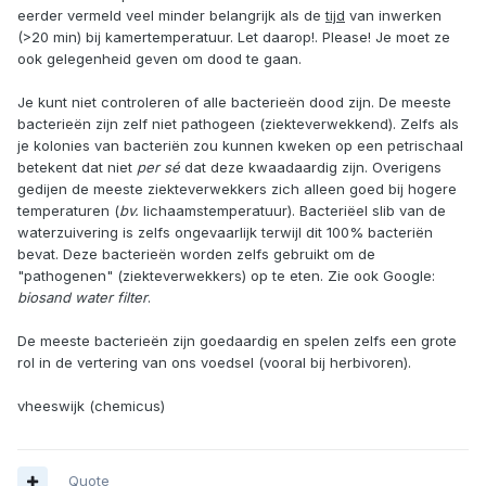
eerder vermeld veel minder belangrijk als de
tijd
van inwerken
(>20 min) bij kamertemperatuur. Let daarop!. Please! Je moet ze
ook gelegenheid geven om dood te gaan.
Je kunt niet controleren of alle bacterieën dood zijn. De meeste
bacterieën zijn zelf niet pathogeen (ziekteverwekkend). Zelfs als
je kolonies van bacteriën zou kunnen kweken op een petrischaal
betekent dat niet
per sé
dat deze kwaadaardig zijn. Overigens
gedijen de meeste ziekteverwekkers zich alleen goed bij hogere
temperaturen (
bv.
lichaamstemperatuur). Bacteriëel slib van de
waterzuivering is zelfs ongevaarlijk terwijl dit 100% bacteriën
bevat. Deze bacterieën worden zelfs gebruikt om de
"pathogenen" (ziekteverwekkers) op te eten. Zie ook Google:
biosand water filter
.
De meeste bacterieën zijn goedaardig en spelen zelfs een grote
rol in de vertering van ons voedsel (vooral bij herbivoren).
vheeswijk (chemicus)
Quote