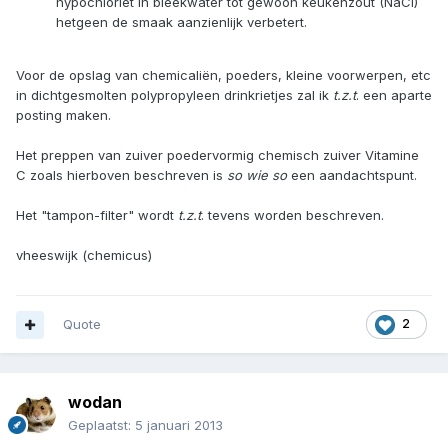
hypochloriet in bleekwater tot gewoon keukenzout (NaCl)
hetgeen de smaak aanzienlijk verbetert.
Voor de opslag van chemicaliën, poeders, kleine voorwerpen, etc
in dichtgesmolten polypropyleen drinkrietjes zal ik
t.z.t
. een aparte
posting maken.
Het preppen van zuiver poedervormig chemisch zuiver Vitamine
C zoals hierboven beschreven is
so wie so
een aandachtspunt.
Het "tampon-filter" wordt
t.z.t
. tevens worden beschreven.
vheeswijk (chemicus)
Quote
2
wodan
Geplaatst:
5 januari 2013