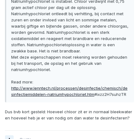
Natriumhypochloriet is instabiel. Chloor verdwijnt met 0,75
gram actief chloor per dag uit de oplossing.
Natriumhypochloriet ontleedt bij verhitting, bij contact met
zuren en onder invloed van licht en sommige metalen,
waarbij giftige en bijtende gassen, onder andere chloorgas,
worden gevormd. Natriumhypochloriet is een sterk
oxidatiemiddel en reageert met brandbare en reducerende
stoffen. Natriumhypochlorietoplossing in water is een
zwakke base. Het is niet brandbaar.
Met deze eigenschappen moet rekening worden gehouden
bij het transport, de opslag en het gebruik van
natriumhypochloriet.
Read more:
http://www.lenntech.nl/processen/desinfectie/chemisch/de
sinfectiemiddelen-natriumhypochloriet.htm
#ixzz2H7suhzTR
Dus bvb kort gesteld: Hoeveel chloor zit er in normaal bleekwater
en hoeveel heb je er van nodig om dan water te desinfecteren?