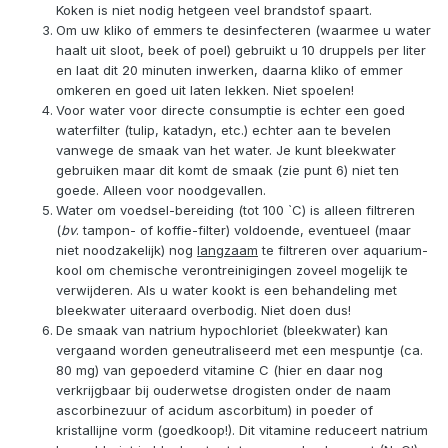
Koken is niet nodig hetgeen veel brandstof spaart.
Om uw kliko of emmers te desinfecteren (waarmee u water
haalt uit sloot, beek of poel) gebruikt u 10 druppels per liter
en laat dit 20 minuten inwerken, daarna kliko of emmer
omkeren en goed uit laten lekken. Niet spoelen!
Voor water voor directe consumptie is echter een goed
waterfilter (tulip, katadyn, etc.) echter aan te bevelen
vanwege de smaak van het water. Je kunt bleekwater
gebruiken maar dit komt de smaak (zie punt 6) niet ten
goede. Alleen voor noodgevallen.
Water om voedsel-bereiding (tot 100 `C) is alleen filtreren
(
bv
. tampon- of koffie-filter) voldoende, eventueel (maar
niet noodzakelijk) nog
langzaam
te filtreren over aquarium-
kool om chemische verontreinigingen zoveel mogelijk te
verwijderen. Als u water kookt is een behandeling met
bleekwater uiteraard overbodig. Niet doen dus!
De smaak van natrium hypochloriet (bleekwater) kan
vergaand worden geneutraliseerd met een mespuntje (ca.
80 mg) van gepoederd vitamine C (hier en daar nog
verkrijgbaar bij ouderwetse drogisten onder de naam
ascorbinezuur of acidum ascorbitum) in poeder of
kristallijne vorm (goedkoop!). Dit vitamine reduceert natrium