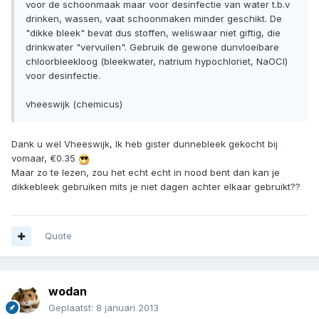
voor de schoonmaak maar voor desinfectie van water t.b.v
drinken, wassen, vaat schoonmaken minder geschikt. De
"dikke bleek" bevat dus stoffen, weliswaar niet giftig, die
drinkwater "vervuilen". Gebruik de gewone dunvloeibare
chloorbleekloog (bleekwater, natrium hypochloriet, NaOCl)
voor desinfectie.
vheeswijk (chemicus)
Dank u wel Vheeswijk, Ik heb gister dunnebleek gekocht bij
vomaar, €0.35
Maar zo te lezen, zou het echt echt in nood bent dan kan je
dikkebleek gebruiken mits je niet dagen achter elkaar gebruikt??
Quote
wodan
Geplaatst:
8 januari 2013