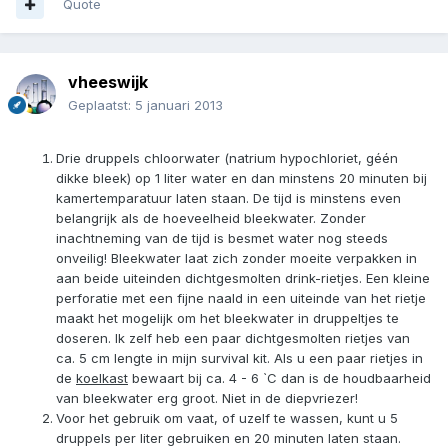
Quote
vheeswijk
Geplaatst:
5 januari 2013
Drie druppels chloorwater (natrium hypochloriet, géén
dikke bleek) op 1 liter water en dan minstens 20 minuten bij
kamertemparatuur laten staan. De tijd is minstens even
belangrijk als de hoeveelheid bleekwater. Zonder
inachtneming van de tijd is besmet water nog steeds
onveilig! Bleekwater laat zich zonder moeite verpakken in
aan beide uiteinden dichtgesmolten drink-rietjes. Een kleine
perforatie met een fijne naald in een uiteinde van het rietje
maakt het mogelijk om het bleekwater in druppeltjes te
doseren. Ik zelf heb een paar dichtgesmolten rietjes van
ca. 5 cm lengte in mijn survival kit. Als u een paar rietjes in
de
koelkast
bewaart bij ca. 4 - 6 `C dan is de houdbaarheid
van bleekwater erg groot. Niet in de diepvriezer!
Voor het gebruik om vaat, of uzelf te wassen, kunt u 5
druppels per liter gebruiken en 20 minuten laten staan.