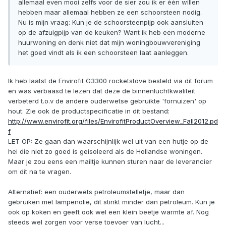
allemaal even mooi zelfs voor de sier zou ik er één willen
hebben maar allemaal hebben ze een schoorsteen nodig.
Nu is mijn vraag: Kun je de schoorsteenpijp ook aansluiten
op de afzuigpijp van de keuken? Want ik heb een moderne
huurwoning en denk niet dat mijn woningbouwvereniging
het goed vindt als ik een schoorsteen laat aanleggen.
Ik heb laatst de Envirofit G3300 rocketstove besteld via dit forum
en was verbaasd te lezen dat deze de binnenluchtkwaliteit
verbeterd t.o.v de andere ouderwetse gebruikte 'fornuizen' op
hout. Zie ook de productspecificatie in dit bestand:
http://www.envirofit.org/files/EnvirofitProductOverview_Fall2012.pd
f
LET OP: Ze gaan dan waarschijnlijk wel uit van een hutje op de
hei die niet zo goed is geisoleerd als de Hollandse woningen.
Maar je zou eens een mailtje kunnen sturen naar de leverancier
om dit na te vragen.
Alternatief: een ouderwets petroleumstelletje, maar dan
gebruiken met lampenolie, dit stinkt minder dan petroleum. Kun je
ook op koken en geeft ook wel een klein beetje warmte af. Nog
steeds wel zorgen voor verse toevoer van lucht...