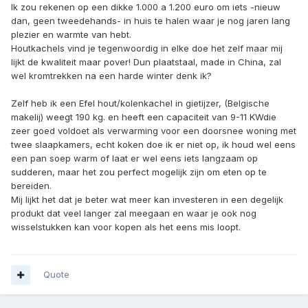
Ik zou rekenen op een dikke 1.000 a 1.200 euro om iets -nieuw
dan, geen tweedehands- in huis te halen waar je nog jaren lang
plezier en warmte van hebt.
Houtkachels vind je tegenwoordig in elke doe het zelf maar mij
lijkt de kwaliteit maar pover! Dun plaatstaal, made in China, zal
wel kromtrekken na een harde winter denk ik?
Zelf heb ik een Efel hout/kolenkachel in gietijzer, (Belgische
makelij) weegt 190 kg. en heeft een capaciteit van 9-11 KWdie
zeer goed voldoet als verwarming voor een doorsnee woning met
twee slaapkamers, echt koken doe ik er niet op, ik houd wel eens
een pan soep warm of laat er wel eens iets langzaam op
sudderen, maar het zou perfect mogelijk zijn om eten op te
bereiden.
Mij lijkt het dat je beter wat meer kan investeren in een degelijk
produkt dat veel langer zal meegaan en waar je ook nog
wisselstukken kan voor kopen als het eens mis loopt.
Quote