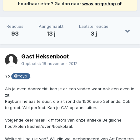
houdbaar eten? Ga dan naar
www.prepshop.nl
!
Reacties
Aangemaakt
Laatste reactie
93
13 j
3 j
Gast Heksenboot
Geplaatst:
18 november 2012
Yo
,
@Yoyo
Als je even doorzoekt, kan je er een vinden waar ook een oven in
zit.
Rayburn helaas te duur, die zit rond de 1500 euro 2ehands. Ook
te groot. Wel perfect. Kan je C.V. op aansluiten.
Volgende keer maak ik ff foto's van onze antieke Belgische
hout/kolen kachel/oven/kookplaat.
Welke stijl hou je van? Wij zijn wel gecharmeerd van Art Deco t/m