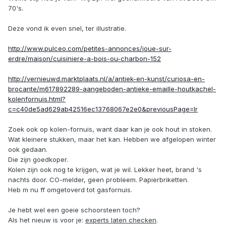
70's.
Deze vond ik even snel, ter illustratie.
http://www.pulceo.com/petites-annonces/joue-sur-
erdre/maison/cuisiniere-a-bois-ou-charbon-152
http://vernieuwd.marktplaats.nl/a/antiek-en-kunst/curiosa-en-
brocante/m617892289-aangeboden-antieke-emaille-houtkachel-
kolenfornuis.html?
c=c40de5ad629ab42516ec13768067e2e0&previousPage=lr
Zoek ook op kolen-fornuis, want daar kan je ook hout in stoken.
Wat kleinere stukken, maar het kan. Hebben we afgelopen winter
ook gedaan.
Die zijn goedkoper.
Kolen zijn ook nog te krijgen, wat je wil. Lekker heet, brand 's
nachts door. CO-melder, geen probleem. Papierbriketten.
Heb m nu ff omgetoverd tot gasfornuis.
Je hebt wel een goeie schoorsteen toch?
Als het nieuw is voor je:
experts laten checken
.