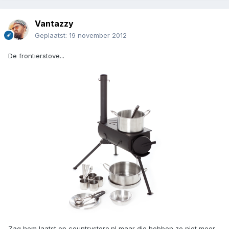
Vantazzy
Geplaatst:
19 november 2012
De frontierstove...
Zag hem laatst op countrystore.nl maar die hebben ze niet meer