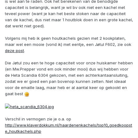
is wel aan te raden. Ook het berekenen van de benodigde
capaciteit is belangrijk, want je wil bv ook niet een kachel met
teveel power (want je kan het beste stoken naar de capaciteit
van de kachel, dus niet maar 1 houtblok doen in een grote kachel,
dat werkt niet goed).
Volgens mij heb ik geen houtkachels gezien met 2 kookplaten,
maar wel een mooie (vond ik) met eentje, een Jøtul F602, zie ook
deze post
.
Die Jøtul zou een te hoge capaciteit voor onze huiskamer hebben
(en Mw.Prepper vond em ook minder mooi) dus wij hebben voor
de Heta Scandia 6304 gekozen, met een achterkantaansluiting,
zodat we er goed een pan bovenop kunnen zetten. Niet ideaal
voor de emaille laag, maar heb er al aantal keer op gekookt en
gaat best
Verschil in vermogen zie je o.a. op
http://www.klaverdokkum.nl/haardenenkachels/top10_goedkoopst
e_houtkachels.php