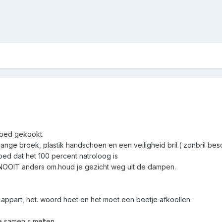
 goed gekookt.
ange broek, plastik handschoen en een veiligheid bril.( zonbril be
goed dat het 100 percent natroloog is
r,NOOIT anders om.houd je gezicht weg uit de dampen.
appart, het. woord heet en het moet een beetje afkoellen.
e samen s melten.