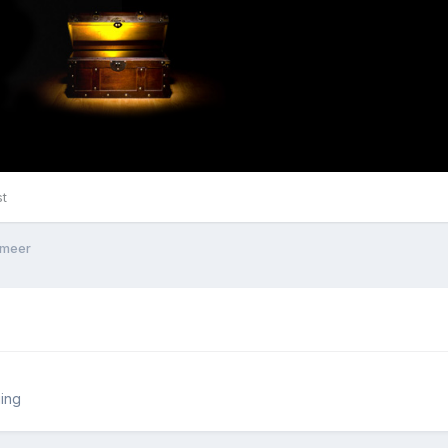
st
 meer
ing