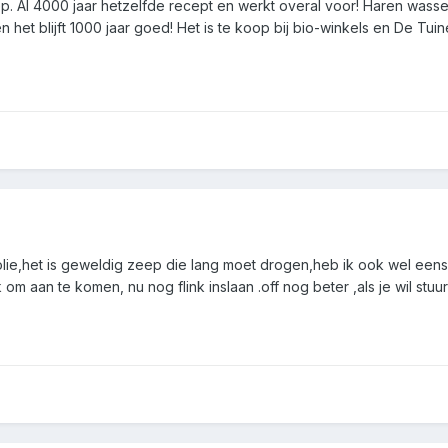
. Al 4000 jaar hetzelfde recept en werkt overal voor! Haren wass
n het blijft 1000 jaar goed! Het is te koop bij bio-winkels en De 
r olie,het is geweldig zeep die lang moet drogen,heb ik ook wel een
om aan te komen, nu nog flink inslaan .off nog beter ,als je wil stuu