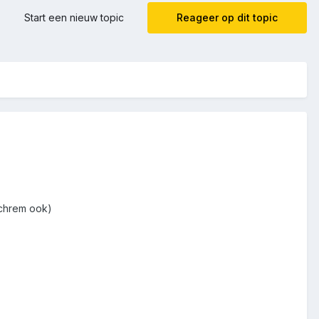
Start een nieuw topic
Reageer op dit topic
schrem ook)