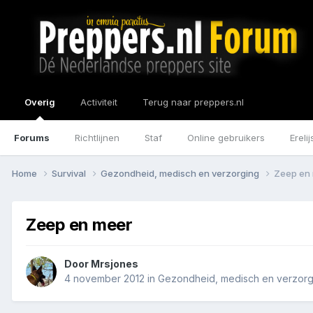
Overig
Activiteit
Terug naar preppers.nl
Forums
Richtlijnen
Staf
Online gebruikers
Erelij
Home
Survival
Gezondheid, medisch en verzorging
Zeep en
Zeep en meer
Door
Mrsjones
4 november 2012
in
Gezondheid, medisch en verzorg