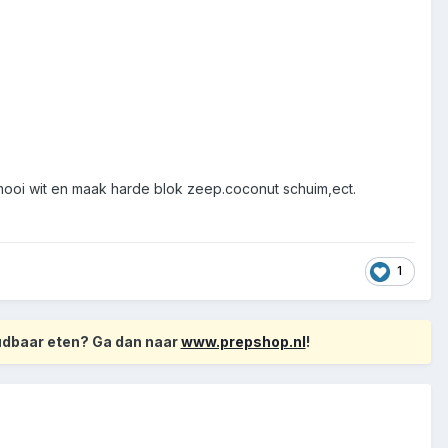
s mooi wit en maak harde blok zeep.coconut schuim,ect.
1
oudbaar eten? Ga dan naar
www.prepshop.nl
!