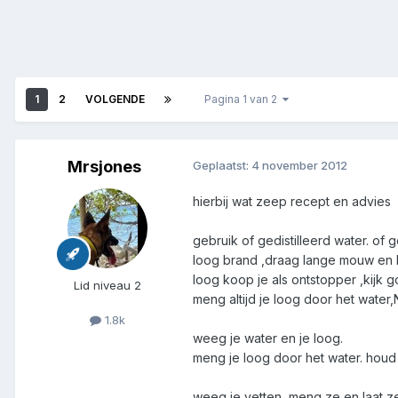
1
2
VOLGENDE
Pagina 1 van 2
Mrsjones
Geplaatst:
4 november 2012
hierbij wat zeep recept en advies
gebruik of gedistilleerd water. of
loog brand ,draag lange mouw en l
loog koop je als ontstopper ,kijk 
Lid niveau 2
meng altijd je loog door het wate
1.8k
weeg je water en je loog.
meng je loog door het water. houd 
weeg je vetten ,meng ze en laat z