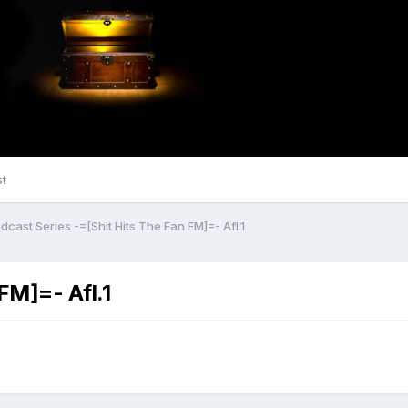
st
dcast Series -=[Shit Hits The Fan FM]=- Afl.1
FM]=- Afl.1