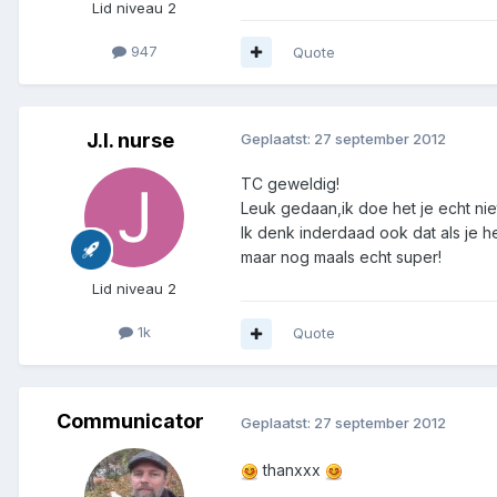
Lid niveau 2
947
Quote
J.I. nurse
Geplaatst:
27 september 2012
TC geweldig!
Leuk gedaan,ik doe het je echt nie
Ik denk inderdaad ook dat als je he
maar nog maals echt super!
Lid niveau 2
1k
Quote
Communicator
Geplaatst:
27 september 2012
thanxxx