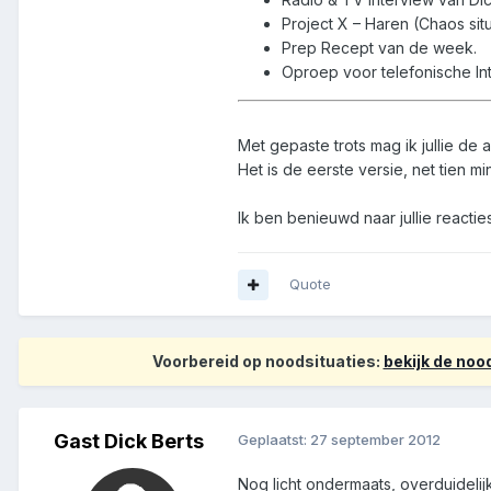
Project X – Haren (Chaos situ
Prep Recept van de week.
Oproep voor telefonische In
Met gepaste trots mag ik jullie de
Het is de eerste versie, net tien m
Ik ben benieuwd naar jullie reacties
Quote
Voorbereid op noodsituaties:
bekijk de no
Gast Dick Berts
Geplaatst:
27 september 2012
Nog licht ondermaats, overduideli