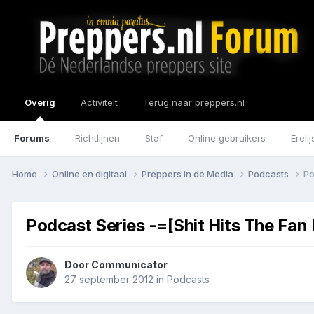
Overig
Activiteit
Terug naar preppers.nl
Forums
Richtlijnen
Staf
Online gebruikers
Erelij
Home
Online en digitaal
Preppers in de Media
Podcasts
Po
Podcast Series -=[Shit Hits The Fan 
Door
Communicator
27 september 2012
in
Podcasts