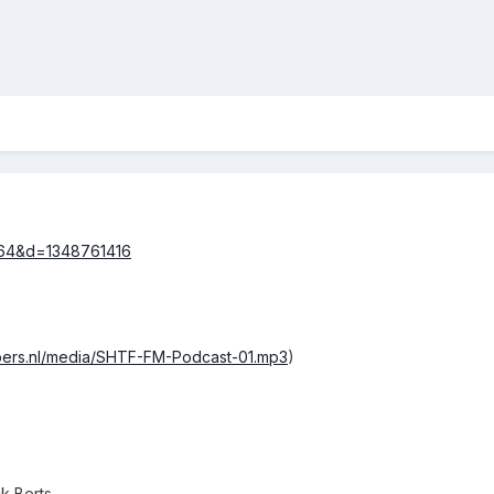
ppers.nl/media/SHTF-FM-Podcast-01.mp3
)
k Berts