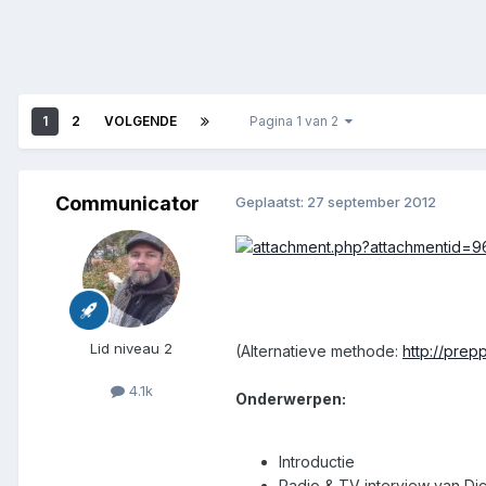
1
2
VOLGENDE
Pagina 1 van 2
Communicator
Geplaatst:
27 september 2012
Lid niveau 2
(Alternatieve methode:
http://pre
4.1k
Onderwerpen:
Introductie
Radio & TV interview van Dic