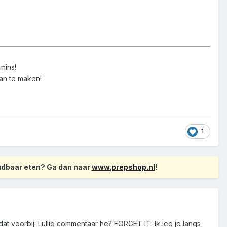
mins!
van te maken!
1
oudbaar eten? Ga dan naar
www.prepshop.nl
!
t voorbij. Lullig commentaar he? FORGET IT. Ik leg je langs