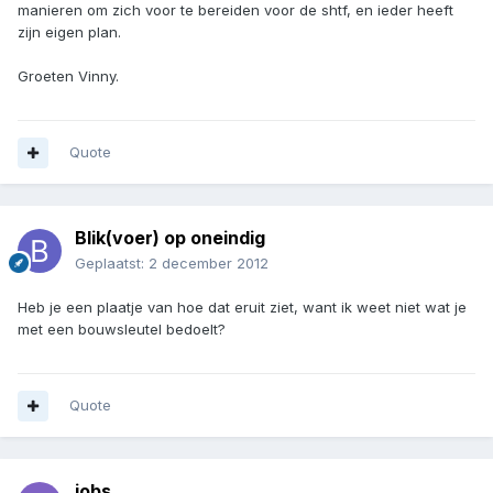
manieren om zich voor te bereiden voor de shtf, en ieder heeft
zijn eigen plan.
Groeten Vinny.
Quote
Blik(voer) op oneindig
Geplaatst:
2 december 2012
Heb je een plaatje van hoe dat eruit ziet, want ik weet niet wat je
met een bouwsleutel bedoelt?
Quote
jobs