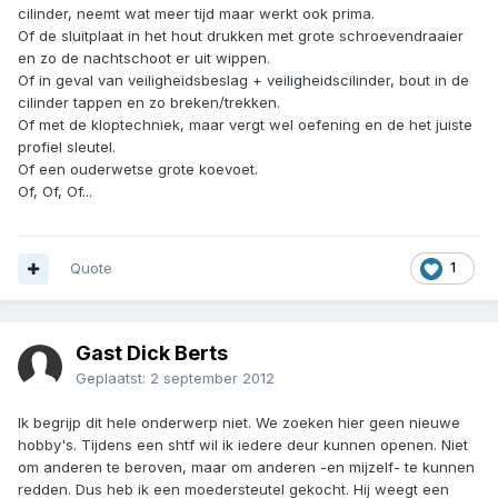
cilinder, neemt wat meer tijd maar werkt ook prima.
Of de sluitplaat in het hout drukken met grote schroevendraaier
en zo de nachtschoot er uit wippen.
Of in geval van veiligheidsbeslag + veiligheidscilinder, bout in de
cilinder tappen en zo breken/trekken.
Of met de kloptechniek, maar vergt wel oefening en de het juiste
profiel sleutel.
Of een ouderwetse grote koevoet.
Of, Of, Of...
Quote
1
Gast Dick Berts
Geplaatst:
2 september 2012
Ik begrijp dit hele onderwerp niet. We zoeken hier geen nieuwe
hobby's. Tijdens een shtf wil ik iedere deur kunnen openen. Niet
om anderen te beroven, maar om anderen -en mijzelf- te kunnen
redden. Dus heb ik een moedersteutel gekocht. Hij weegt een