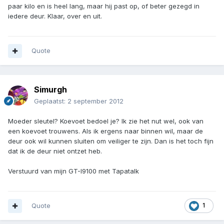
paar kilo en is heel lang, maar hij past op, of beter gezegd in
iedere deur. Klaar, over en uit.
Quote
Simurgh
Geplaatst:
2 september 2012
Moeder sleutel? Koevoet bedoel je? Ik zie het nut wel, ook van
een koevoet trouwens. Als ik ergens naar binnen wil, maar de
deur ook wil kunnen sluiten om veiliger te zijn. Dan is het toch fijn
dat ik de deur niet ontzet heb.
Verstuurd van mijn GT-I9100 met Tapatalk
Quote
1