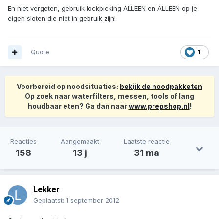
En niet vergeten, gebruik lockpicking ALLEEN en ALLEEN op je
eigen sloten die niet in gebruik zijn!
Quote
1
Voorbereid op noodsituaties:
bekijk de noodpakketen
Op zoek naar waterfilters, messen, tools of lang
houdbaar eten? Ga dan naar
www.prepshop.nl
!
Reacties
Aangemaakt
Laatste reactie
158
13 j
31 ma
Lekker
Geplaatst:
1 september 2012