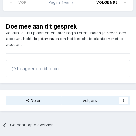
VOR.
Pagina 1 van 7
VOLGENDE
Doe mee aan dit gesprek
Je kunt dit nu plaatsen en later registreren. Indien je reeds een
account hebt,
log dan nu in
om het bericht te plaatsen met je
account.
Reageer op dit topic
Delen
Volgers
8
Ga naar topic overzicht