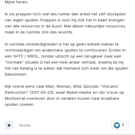
Mijne heren,
Ik zie preppen toch wel iets ruimer dan enkel het zelf stockpilen
van eigen spullen. Preppen is voor mij óók het in kaart brengen
van alle resources in de buurt. Niet alleen natuurlijke resources,
maar in de ruimste zins des woords.
In normale omstandigheden is het op geen enkele manier te
rechtvaardigen om andermans spullen te confisceren. Echter in
een SHTF / WROL, zonder uitzicht op een terugkeer naar een
"normale" situatie is het een heel ander verhaal, waarbij bij mij
het van belang is te weten dat niemand zich meer om die spullen
bekommert.
Kijk vooral eens naar Man, Woman, Wild, Episode: "Volcanic
Destruction" (2011-09-23), waar Mykel Hawke en zijn vrouw op
Montserrat overleven door in verlaten huizen naar bruikbare
spullen zoeken.
Quote
1