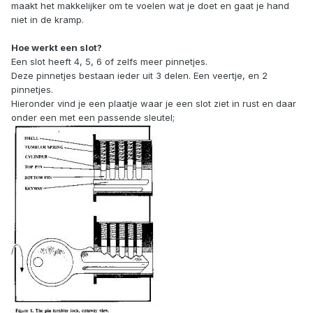
maakt het makkelijker om te voelen wat je doet en gaat je hand
niet in de kramp.
Hoe werkt een slot?
Een slot heeft 4, 5, 6 of zelfs meer pinnetjes.
Deze pinnetjes bestaan ieder uit 3 delen. Een veertje, en 2
pinnetjes.
Hieronder vind je een plaatje waar je een slot ziet in rust en daar
onder een met een passende sleutel;