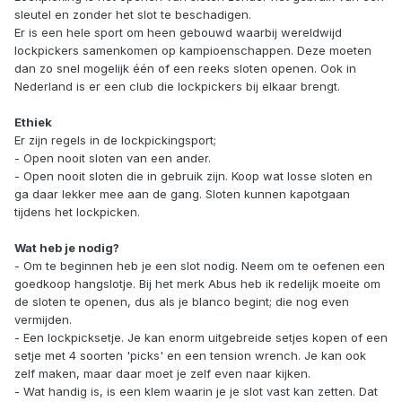
sleutel en zonder het slot te beschadigen.
Er is een hele sport om heen gebouwd waarbij wereldwijd
lockpickers samenkomen op kampioenschappen. Deze moeten
dan zo snel mogelijk één of een reeks sloten openen. Ook in
Nederland is er een club die lockpickers bij elkaar brengt.
Ethiek
Er zijn regels in de lockpickingsport;
- Open nooit sloten van een ander.
- Open nooit sloten die in gebruik zijn. Koop wat losse sloten en
ga daar lekker mee aan de gang. Sloten kunnen kapotgaan
tijdens het lockpicken.
Wat heb je nodig?
- Om te beginnen heb je een slot nodig. Neem om te oefenen een
goedkoop hangslotje. Bij het merk Abus heb ik redelijk moeite om
de sloten te openen, dus als je blanco begint; die nog even
vermijden.
- Een lockpicksetje. Je kan enorm uitgebreide setjes kopen of een
setje met 4 soorten 'picks' en een tension wrench. Je kan ook
zelf maken, maar daar moet je zelf even naar kijken.
- Wat handig is, is een klem waarin je je slot vast kan zetten. Dat