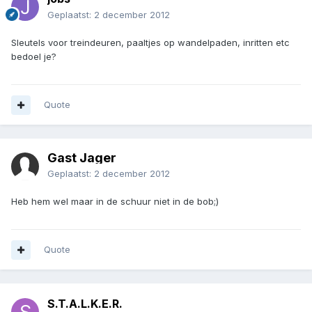
Geplaatst:
2 december 2012
Sleutels voor treindeuren, paaltjes op wandelpaden, inritten etc
bedoel je?
Quote
Gast Jager
Geplaatst:
2 december 2012
Heb hem wel maar in de schuur niet in de bob;)
Quote
S.T.A.L.K.E.R.